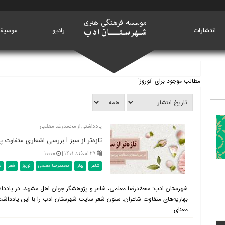
انتشارات
خانه
رادیو
موسیق
مطالب موجود برای 'نوروز'
یادداشتی از محمدرضا معلمی
تازه‌تر از سبز l بررسی اشعاری متفاوت پیرامون بهار
۲۹ اسفند ۱۴۰۱ |
۱۰:۰۰
شاعر
بهار
محمدرضا معلمی
نوروز
شعر
س
شهرستان ادب: محمّدرضا معلمی، شاعر و پژوهشگر جوان اهل مشهد، در یاددا
بهاریه‌های متفاوت شاعران. ستون شعر سایت شهرستان ادب را با این یادداشت 
معنای ...