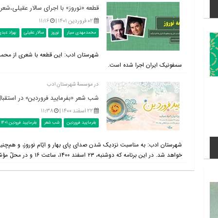
قطعه «نوروز» با اجرای سالار عقیلی،شع
۰۲ فروردین ۱۴۰۱ |
۱۱:۱۶
محمدمهدی سیار
نوروز
سالار عقیلی
بهزاد عبدی
شهرستان ادب: این قطعه با شعری از محمد
سمفونیک ایران اجرا شده است.
در موسسۀ شهرستان ادب
شب شعر «بفرمایید فروردین» در استقبال از نوروز ۱۴۰۱ 
۲۲ اسفند ۱۴۰۰ |
۱۱:۳۸
بفرمایید فروردین
شب شعر
بفرمایید فرودین 1401
شهرستان ادب: به مناسبت نزدیک شدن صدای پای بهار و ایّام نوروز، و هم‌چنین ب
خواهد شد. در این برنامه که دوشنبه، ۲۳ اسفند ۱۴۰۰، ساعت ۱۶ و در محلّ مؤسّسه برگزار می‌شود، اساتید و شاعران...