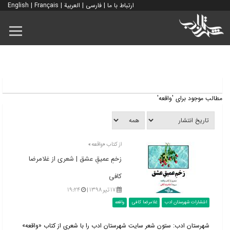
ارتباط با ما
|
فارسی
|
العربية
|
Français
|
English
مطالب موجود برای 'واقعه'
از کتاب «واقعه»
زخمِ عمیقِ‌ عشق | شعری از غلامرضا
کافی
۱۷ تیر ۱۳۹۸ |
۱۹:۲۴
انتشارات شهرستان ادب
غلامرضا کافی
واقعه
شهرستان ادب: ستون شعر سایت شهرستان ادب را با شعری از کتاب «واقعه»