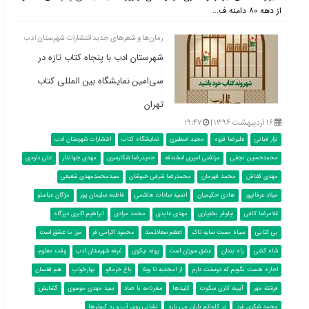
از دهه ۸۰ دامنه ف...
رمان‌ها و شعرهای جدید انتشارات شهرستان ادب
شهرستان ادب با پنجاه کتاب تازه در
سی‌امین نمایشگاه بین المللی کتاب
تهران
۱۶ اردیبهشت ۱۳۹۶ |
۱۹:۴۷
نزار قبانی
علیرضا قزوه
مجید اسطیری
نمایشگاه کتاب
انتشارات شهرستان ادب
محمدحسین نجفی
مرتضی امیری اسفندقه
حمیدرضا شکارسری
مهدی جهاندار
علی داودی
مهدی کفاش
محمد قهرمان
محمدرضا شرفی خبوشان
سیدمحمدمهدی شفیعی
میلاد عرفانپور
هادی حکیمیان
انسیه سادات هاشمی
فاطمه سلیمان پور
مژگان عباسلو
غلامرضا کافی
نیلوفر بختیاری
مهدی عابدی
محمد مرادی
ابراهیم اکبری دیزگاه
بی کتابی
سیاه مست سایه تاک
اعظم سعادتمند
محمود اکرامی فر
مرز ما عشق است
شاه کشی
راه بندان
عشق سوزان است
پونه نیکوی
غرفه شهرستان ادب
وقت معلوم
اجازه هست بگویم که دوستت دارم
از امجدیه تا ویلا
باغ خرمالو
بهارخواب
هم قفسان
فرشته مهر
آیینه کاری سکوت
کلیدها
سفرنامه با صاد
سید مهدی موسوی
گشایش
محمد شکری فرد
در کلماتم باران می بارد
نشانی روی آب و رد کبوترها