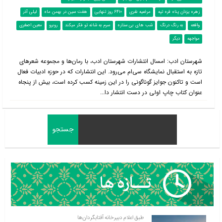
زهره یزدان پناه قره تپه
مرضیه نفری
6410 روز تنهایی
هفت سین در بهمن ماه
لیلی آذر
واقعه
به رنگ درنگ
شب های بی ستاره
سرم به شانه تو فکر میکند
روبرو
معین اصغری
مواجهه
دیگر
شهرستان ادب: امسال انتشارات شهرستان ادب، با رمان‌ها و مجموعه شعرهای
تازه به استقبال نمایشگاه سی‌ام می‌رود. این انتشارات که در حوزه ادبیات فعال
است و تاکنون جوایز گوناگونی را در این زمینه کسب کرده است، بیش از پنجاه
عنوان کتاب چاپ اولی در دست انتشار دا...
طبق اعلام دبیرخانه آفتابگردان‌ها