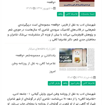
«واقعه»
۱۰ شهریور ۱۳۹۷ |
۱۳:۴۷
حسنا محمدزاده
غلامرضا کافی
واقعه
شهرستان ادب به نقل از فارس: «واقعه» مجموعه‌ای است دربرگیرنده‌ی
شعرهایی در قالب‌های کلاسیک، سروده‌ی شاعری که سال‌هاست در حوزه‌ی شعر
و پژوهش قلم‌فرسایی می‌کند با بیش از نوزده اثر منتشرشده؛ بی‌شک شاعران و
مخاطبان جدی شعر، دکتر غلامرضا کافی ر...
تغزل از راه عاطفه‌های سرشار
یادداشتی بر مجموعه‌شعر «واقعه»
غلامرضا کافی به نقل از روزنامه وطن
امروز
۰۵ خرداد ۱۳۹۷ |
۱۴:۰۲
غلامرضا کافی
وطن امروز
واقعه
وارش گیلانی
شهرستان ادب به نقل از روزنامه وطن امروز، وارش گیلانی: ۱ - جامعه ادبی،
«غلامرضا کافی» را از دهه ۷۰ می‌شناسد؛ شاعری آرام در گوشه‌‌ای از شهر شاعران
شیراز که گاهی نیز از او شعری در گوشه‌ای از روزنامه یا مجله‌ای چاپ می‌شد. او