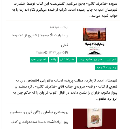
سروده «غلامرضا کافی» به‌روز می‌کنیم. گفتنی‌ست این کتاب توسط انتشارات
شهرستان ادب به چاپ رسیده است. شراب از خنده می‌گیرم نگاهِ آبدارت را به
خوابِ سُرمه می‌بند...
از کتاب «واقعه»
و ما رایت الّا جمیلا | شعری از غلامرضا
کافی
۰۵ مهر ۱۳۹۷ |
۱۷:۵۸
شعر آیینی
شعر برای حضرت زینب
غلامرضا کافی
واقعه
شعر برای محرم
و ما رایت الّا جمیلا
شهرستان ادب: تازه‌ترین مطلب پرونده ادبیات عاشورایی اختصاص دارد به
شعری از کتاب «واقعه» سروده‌ی جناب آقای «غلامرضا کافی» : گره بستند بر
پرواز مکتوبِ فراوان را نشان دادند در اقبال آشوبِ فراوان را که حاکم چین به
ابرو برد مغضو...
بهره‌مندی توأمان واژگان کهن و مضامین
روز | یادداشت حسنا محمدزاده بر کتاب