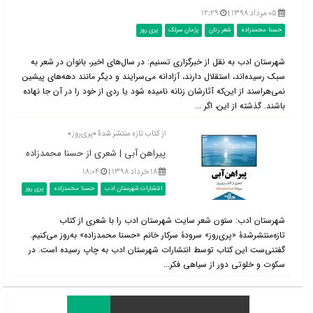
۰۵ مرداد ۱۳۹۸ |
۱۲:۲۹
حسنا محمدزاده
شعر زنان
پژمان سرلک
پری روز
شهرستان ادب به نقل از خبرگزاری تسنیم: در سال‌های اخیر، بانوان در شعر به
سبک رسیده‌اند، استقلال دارند، آزادانه می‌سرایند و دیگر مانند دهه‌های پیشین
نمی‌هراسند از این‌که آثارشان زنانه نامیده شود یا ردی از خود را در آن جا نهاده
باشند. گذشته از این، اگر ...
از کتاب تازه منتشر شدۀ «پری‌روز»
پیراهن آبی | شعری از حسنا محمدزاده
۱۸ خرداد ۱۳۹۸ |
۱۸:۰۴
انتشارات شهرستان ادب
حسنا محمدزاده
پری روز
شهرستان ادب: ستون شعر سایت شهرستان ادب را با شعری از کتاب
تازه‌منتشرشدۀ «پری‌روز» سرودۀ سرکار خانم «حسنا محمدزاده» به‌روز می‌کنیم.
گفتنی‌ست این کتاب توسط انتشارات شهرستان ادب به چاپ رسیده است. در
سکوت و خلوتی دور از سیاهی فکر...