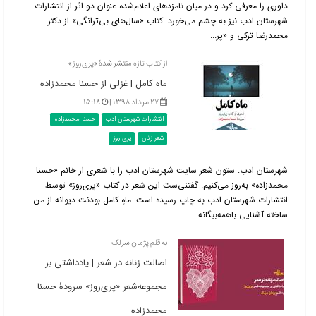
داوری را معرفی کرد و در میان نامزدهای اعلام‌شده عنوان دو اثر از انتشارات
شهرستان ادب نیز به چشم می‌خورد. کتاب «سال‌های بی‌ترانگی» از دکتر
محمدرضا ترکی و «پر...
از کتاب تازه منتشر شدۀ «پری‌روز»
ماه کامل | غزلی از حسنا محمدزاده
۲۷ مرداد ۱۳۹۸ |
۱۵:۱۸
انتشارات شهرستان ادب
حسنا محمدزاده
شعر زنان
پری روز
شهرستان ادب: ستون شعر سایت شهرستان ادب را با شعری از خانم «حسنا
محمدزاده» به‌روز می‌کنیم. گفتنی‌ست این شعر در کتاب «پری‌روز» توسط
انتشارات شهرستان ادب به چاپ رسیده است. ماهِ کامل بودنت دیوانه از من
ساخته آشنایی باهمه‌بیگانه ...
به قلم پژمان سرلک
اصالت زنانه در شعر | یادداشتی بر
مجموعه‌شعر «پری‌روز» سرودۀ حسنا
محمدزاده