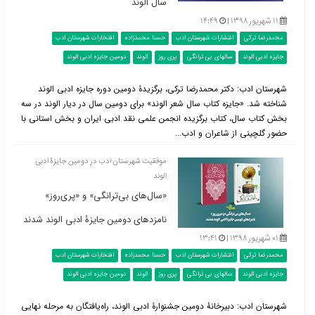
سال الوند
۱۱ شهریور ۱۳۹۸ |
۱۴:۴۹
محمدرضا ترکی
انتشارات شهرستان ادب
حسنا محمدزاده
افتخارات شهرستان ادب
جایزه ادبی الوند
سالهای بی ترانگی
پری روز
الوند
دومین جایزه ادبی الوند
شهرستان ادب: دکتر محمدرضا ترکی، برگزیدۀ دومین دوره جایزه ادبی الوند
شناخته شد. «جایزه کتاب سال شعر الوند» برای دومین سال در دیار الوند در سه
بخش کتاب سال، کتاب برگزیده انجمن علمی نقد ادبی ایران و بخش استانی با
حضور گلچینی از شاعران و ادب...
موفقیت شهرستان ادب در دومین جایزۀ ادبی
الوند
«سال‌های بی‌ترانگی» و «پری‌روز»
نامزدهای دومین جایزۀ ادبی الوند شدند
۰۱ شهریور ۱۳۹۸ |
۱۳:۴۱
محمدرضا ترکی
انتشارات شهرستان ادب
حسنا محمدزاده
افتخارات شهرستان ادب
جایزه ادبی الوند
سالهای بی ترانگی
پری روز
الوند
دومین جایزه ادبی الوند
شهرستان ادب: دبیرخانۀ دومین جشنوارۀ ادبی الوند، راه‌یافتگان به مرحله نهایی