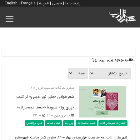
ارتباط با ما
|
فارسی
|
العربية
|
Français
|
English
مطالب موجود برای 'پری روز'
شعر و تماشا به مناسبت نوروز ۱۴۰۰
شعرخوانی «علی نورالدینی» از کتاب
«پری‌روز» سرودۀ «حسنا محمدزاده»
۲۶ فروردین ۱۴۰۰ |
۲۳:۰۰
انتشارات شهرستان ادب
حسنا محمدزاده
پری روز
شعر و تماشا
علی نورالدینی
شهرستان ادب: به مناسبت فرارسیدن بهار ۱۴۰۰، ستون شعر سایت شهرستان