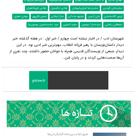
مهدی کفاش
در اخبار نبشته است چهارم
محسن مؤمنی‌‌شریف
علی‌اصغر عزتی‌پاک
محمدعلی گودینی
محمدرضا شرفی‌خبوشان
هادی حکیمیان
هادی خورشاهیان
تیمور آقا‌محمدی
علی آرمین
وجیهه سامانی
سارا عرفانی
حسن قلی‌پور
مهدی صفری
مصطفی رضایی
سیده‌عذرا موسوی
مجید استیری
سید محمدحسین موسوی‌نیا
شهرستان ادب / در اخبار نبشته است چهارم / خبر اول : در هفته گذشته، خبر
دیدار داستان‌نویسان با رهبر فرزانه انقلاب، مهم‌ترین خبر ادبی بود. در این
دیدار، جمعی از نویسندگان قدیمی همراه با جوانان حضور داشتند، چند نفری از
آن‌ها صحبت‌هایی کردند و در پایان شن...
طبق اعلام دبیرخانه آفتابگردان‌ها