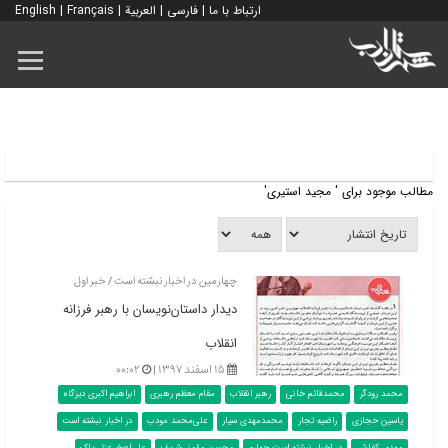
ارتباط با ما
|
فارسی
|
العربية
|
Français
|
English
مطالب موجود برای ' مجید استیری'
چهارمین در اخبار نبشته است / خبر اول
دیدار داستان‌نویسان با رهبر فرزانه
انقلاب
۱۵ اسفند ۱۳۹۷ |
۰۰:۰۲
محمد رودگر
محمدقائم خانی
رهبر انقلاب
مقام معظم رهبری
ابراهیم اکبری دیزگاه
یاسین حجازی
راضیه تجار
محمدمهدی سیار
علی‌محمد مودب
در اخبار نبشته است