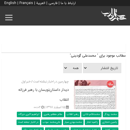
ارتباط با ما
|
فارسی
|
العربية
|
Français
|
English
مطالب موجود برای ' محمدعلی گودینی'
چهارمین در اخبار نبشته است / خبر اول
دیدار داستان‌نویسان با رهبر فرزانه
انقلاب
۱۵ اسفند ۱۳۹۷ |
۰۰:۰۲
محمد رودگر
محمدقائم خانی
رهبر انقلاب
مقام معظم رهبری
ابراهیم اکبری دیزگاه
یاسین حجازی
راضیه تجار
محمدمهدی سیار
علی‌محمد مودب
در اخبار نبشته است