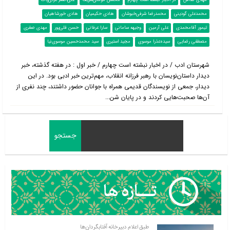
مهدی کفاش
در اخبار نبشته است چهارم
محسن مؤمنی‌‌شریف
علی‌اصغر عزتی‌پاک
محمدعلی گودینی
محمدرضا شرفی‌خبوشان
هادی حکیمیان
هادی خورشاهیان
تیمور آقا‌محمدی
علی آرمین
وجیهه سامانی
سارا عرفانی
حسن قلی‌پور
مهدی صفری
مصطفی رضایی
سیده‌عذرا موسوی
مجید استیری
سید محمدحسین موسوی‌نیا
شهرستان ادب / در اخبار نبشته است چهارم / خبر اول : در هفته گذشته، خبر
دیدار داستان‌نویسان با رهبر فرزانه انقلاب، مهم‌ترین خبر ادبی بود. در این
دیدار، جمعی از نویسندگان قدیمی همراه با جوانان حضور داشتند، چند نفری از
آن‌ها صحبت‌هایی کردند و در پایان شن...
طبق اعلام دبیرخانه آفتابگردان‌ها