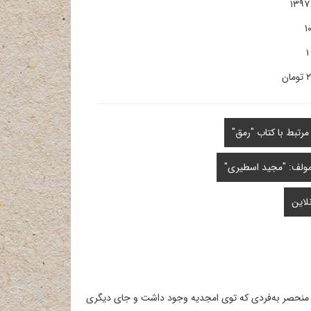
۱۳۹۷
۱
۱
ان
رتبط با کتاب "رمق"
لف: "مجید اسطیری"
لاین
 منحصر به‌فردی که توی امجدیه وجود داشت و جای دیگری