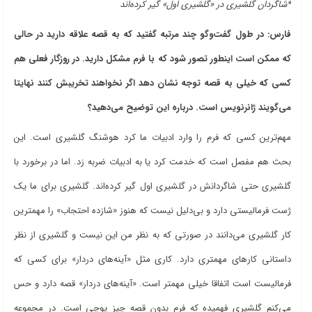
*شاگردان گلشیری در «گلشیری اول» گیر کرده‌اند
فارس: در طول گفت‌وگو چند مرتبه گفتید که به قصه علاقه دارید در حالی
که ممکن است اینطور تصور شود که با فرم مشکل دارید. در روزگار فعلی هم
کسی که خیلی به قصه توجه نشان دهد اگر نخواهند تخریبش کنند نهایتا
می‌گویند ژانرنویس است. درباره این توضیح می‌دهید؟
مهم‌ترین کسی که فرم را وارد ادبیات ما کرد هوشنگ گلشیری است. این
بحث هم مفصل است که خدمت کرد یا به ادبیات ضربه زد. اما در برخورد با
گلشیری حتی شاگردانش در گلشیری اول گیر کرده‌اند. گلشیری برای ما یک
ژست فرمالیستی دارد و بی‌دلیل نیست که هنوز «شازده احتجاب» را مهمترین
کار گلشیری می‌دانند در صورتی که به نظر من این نیست و گلشیری از نظر
داستانی کارهای مهمتری دارد. کاری مثل «آینه‌های دردار» برای کسی که
فرمالیست است اتفاقا خیلی مهمتر است. «آینه‌های دردار» قصه دارد و حس
می‌کنم گلشیری فهمیده که فرم بدون قصه چیز پوچی است. در مجموعه