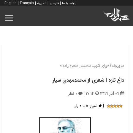
ارتباط با ما
|
فارسی
|
العربية
|
Français
|
English
در پروندۀ «برای شهید محسن فخری‌زاده»
داغ تازه | شعری از محمدمهدی سیار
۰۹ آذر ۱۳۹۹
۱۷:۱۴
|
۰ نظر
|
امتیاز:
۵ با ۲ رای