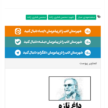
محمدمهدی سیار
شهید محسن فخری زاده
محسن فخری زاده
تصاویر پیوست