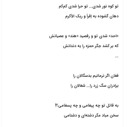
تو کوه نور شدی... تو حرا شدی کم‌کم
دهان گشوده به إقرأ و ربک الأکرم
«احد» شدی تو و رقصید «هند» و عصیانش
که بر کشد جگر حمزه را به دندانش
...
فغان اگر نرمانیم بدسگالان را
برادران سگ زرد را... شغالان را
به قاتل تو چه پیغامی و چه پسغامی؟!
سخن مباد مگر دشنه‌ای و دشنامی