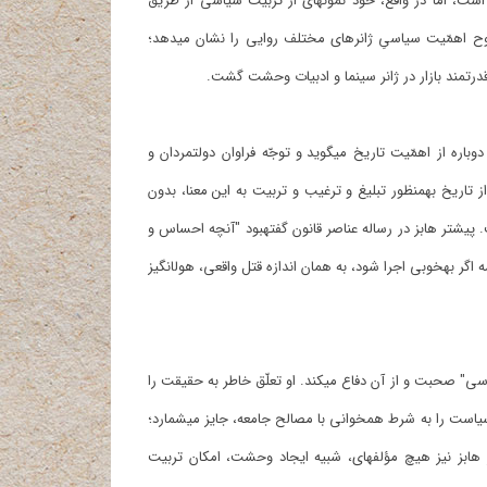
«بهیموت» است که به‎ظاهر گزارشی از رویدادهای جنگ داخلی انگلستان است، اما در واقع، خود نمونه‎ای از تربیت سیاسی از طریق
گفتگو میان دو تن با استفاده از مثال-های تاریخی است». این بند به‎وضوح اهمّیت سیاسیِ ژانرهای مختلف روایی را نشان می‎دهد؛
 قدرتمند بازار در ژانر سینما و ادبیات وحشت گشت.
وگان در بخش آخر، هنگام نتیجه‎گیری درباره اهمّیت کتاب بهیموت، دوباره از اهمّیت تاریخ می‎گوید و توجّه فراوان دولتمردان و
سیاسیون به مقوله تاریخ و داستان را نزد ما پذیرفتنی‎تر می‎سازد: «استفاده از تاریخ به‎منظور تبلیغ و ترغیب و تربیت به این معنا، بدون
اعتنای زیاد به صحّت روایت تاریخی، همان نکته اصلی کتاب بهیموت است. پیش‎تر هابز در رساله عناصر قانون گفته‎بود "آنچه احساس و
هیجان بر می‎انگیزد، حقیقت نیست بلکه نمایش است. قتل در یک نمایشنامه اگر به‎خوبی اجرا شود، به‎ همان اندازه قتل واقعی، هول‎انگیز
وگان به‎صراحت از "تبعیت تاریخ و ادبیات و هنرِ نمایش از مصلحت سیاسی" صحبت و از آن دفاع می‎کند. او تعلّق خاطر به حقیقت را
بی‎معنی و غیر سودمند می‎داند و جعل تاریخ از طریق داستان توسط اهالی سیاست را به شرط همخوانی با مصالح جامعه، جایز می‎شمارد؛
در عین حال بهترین راه تربیت سیاسی را هم القای ترس می‎داند. از نظر هابز نیز هیچ مؤلفه‎ای، شبیه ایجاد وحشت، امکان تربیت