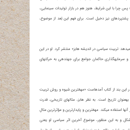
جاد کنند که از نظر اقتصادی، سودهای زیادی در پی داشته‎است؛ پس چرا با این شرایط، هنوز هم در بازار تولیدات سینمایی،
ژانر وحشت بیشترین رونق را دارد؟ به‎نظر می‎رسد که در این رونق فراوان، پشت‎پرده‎ای نیز دخیل است. برای فهم این بُعد از موضوع،
«جفری وگان» در سال 2002 کتابی با عنوان «بهیموت لویاتان را آموزش می‎دهد: تربیت سیاسی در اندیشه هابز» منتشر کرد. او در این
کتاب سعی‎ کرد اهمّیت تربیت سیاسی جامعه را نزد «هابز» توضیح دهد و سرمایه‎گذاری حاکمان جوامع برای جهت‎دهی به حرکت‎های
در مقدمه این کتاب، بند جالبی وجود دارد که به بحث ما مربوط است. در این بند از کتاب آمده‎است «مهمّ‎ترین شیوه و روش تربیت
سیاسی، روایت رخدادهای تاریخی و نیز استفاده از افسانه‎ها و داستان‎ها به‎عنوان تاریخ است. به نظر هابز، مثال‎های تاریخی، قدرت
آموزشی و تربیتی بی‎نظیری دارند و از این‎رو، او خود در سراسر آثار خویش از آن‎ها استفاده می‎کند. مهمّ‎ترین و پایدارترین و مؤثرترین مثالِ
تاریخی او همان مثال «وضع طبیعی» است. استفاده از تاریخ به این شکل و به‎ این منظور، موضوع آخرین اثر سیاسی او یعنی