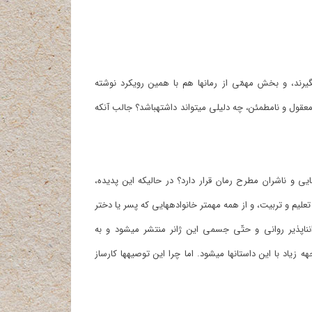
امروزه بخش مهمّی از تولیدات سینمایی دنیا، ذیل ژانر وحشت قرار می‎گیرند، و بخش مهمّی از رمان‎ها هم با همین رویکرد نوشته
می‎شوند؛ در اینجا این سؤال پیش می‎آید که این‎همه تأکید بر ژانری به‎ظاهر نامعقول و نامطمئن، چه دلیلی می‎تواند داشته‎باشد؟ جالب آن‎که
ایی و ناشران مطرح رمان قرار دارد؟ در حالیکه این پدیده،
نگرانی‎های زیادی را هم میان روان‎شناسان، جامعه‎شناسان، اندیشمندان عرصه تعلیم و تربیت، و از همه مهم‎تر خانواده‎هایی که پسر یا دختر
نوجوان دارند به‎ وجود آورده‎است. تحقیقات زیادی درمورد زیان‎های جبران‎ناپذیر روانی و حتّی جسمی این ژانر منتشر می‎شود و به
خانواده‎ها توصیه‎های فراوانی مبنی بر دور نگاه‎داشتن نوجوانانشان از مواجهه زیاد با این داستان‎ها می‎شود. اما چرا این توصیه‎ها کارساز