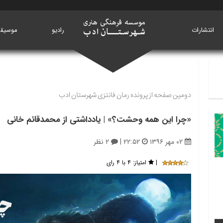
انتشارات
خانه
رادیو
موسیق
دومین صفحه از پرونده رمان فانتزی شهرستان ادب
«چرا این همه وحشت؟» | یادداشتی از محمدقائم خانی
۰۲ مهر ۱۳۹۶
۲۲:۵۲
|
۲ نظر
|
امتیاز:
۴ با ۴ رای