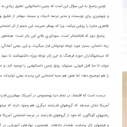
و چه‎چیزی برای نویسند
ظاهری ماجرا را روشن می‎کند؛ چرا که به‎نظر نمی‎رسد این حجم از اثر اجتماعی، تنها و تنها به تصمیم اهالی هنر واگذار شده باشد.
زیاد داستان، بسیار مورد توجّه نوجوانان 
که سرمایه‎گذاران حوزه فر
را هم توضیح دهد؛ اما هنوز هم جنبه اجتماعی این پدیده، یعنی تولیدات 
آمری