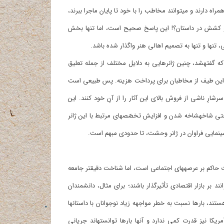
اولین پاسخ به این سؤال این است که چنین داستان‎هایی تعلیق زیادی به همراه دارند و می‎توانند مخاطب را با خود تا پایان ماجرا ببرند،
ه و مدیر عرصه ادبیات و سینما، مهمّ‎تر از تعلیق و کشش در داستان؟! این پاسخ صحیح است، اما تنها بخش
پاسخ دوم که قابل‎اعتناتر است، سودآوریِ بالای این ژانر است؛ همان‎طور که گفته‎شد، چنین ژانرهایی به دلایل مختلف از جمله تعلیق
قرار می‎گیرند، و این، یعنی آمادگی این طیف از مخاطبان برای پرداخت هزینه. پس طبیعی است
هنگ به این ژانر توجّه ویژه داشته‎باشند تا سود سرشارِ ناشی از فروش بالای این آثار را از آنِ خود کنند. این
جواب تا حدّ قابل قبولی، می‎تواند رونق چنین داستان‎هایی را توجیه کند، و حتی شاخه‎شاخه ‎شدن و افزایش تخصّص‎های مرتبط با این ژانر
سینمایی فراوان در ژانر وحشت، تا حدودی مبهم است.
درست است که اقتصاد، در تمام دنیا به‎خصوص در آمریکا، مهمّ‎ترین قدرت حاکم بر عرصه‎های اجتماعی است، اما شناخت دقیق‎تر جامعه
کا نشان می‎دهد که گروه‎های قدرتمند دیگری هم وجود دارند که می‎توانند بر بازار اقتصادی تأثیرگذار باشند؛ برای مثال، دانشمندان
رشته‎های گوناگون، که خود از گروه‎های قدرتمند در عرصه اجتماعی آمریکا هستند، بارها نسبت به خطر مواجهه زیاد نوجوانان با داستان‎ها
و فیلم‎های ژانر وحشت هشدار داده‎اند. همچنین، نهادهای آموزشی در آمریکا نیز قدرت کمی ندارد و آنها بارها توانسته‎اند جریانی