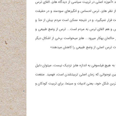
 را در جامعه ایجاد نمی‎کند. وگان در بخش ابتدایی مقدمه بیان می‎کند «آموزه اصلی در تربیت سیاسی از دیدگاه هابز، القای ترس
است. البته ترس و هراس بی‎مهار و ناسنجیده و بی‎اختیار مورد نظر نیست. از نظر هابز، ترس احساس و انگیزه‎ای سودمند و در حقیقت
مهمّ‎ترین انگیزه و احساس سیاسی است، اما معمولاً تحت انضباط و هدایت قرار نمی‎گیرد، و در نتیجه ممکن است مردم بیش از حدّ و
ین معنا، هم آموزش معنای ترس و هم القای ترس به مردم است... ترس از وضع طبیعی و
هرج و مرج مهمّ‎ترین شکل ترس است که برای واداشتن مردم به تبعیت از حاکمان به‎کار می‎رود... هابز می‎خواست برخی از اشکال دیگر
بنابراین با توجه به چنین نظریه‎ای، و با توجه به این نکته که بنیان دولت‎ها به هیچ فیلسوفی به اندازه هابز نزدیک نیست، می‎توان دلیل
هم‎راستایی حاکمیت‎ها با تاجران را در ترویج ژانر وحشت، به‎خصوص در سنین نوجوانی که زمان اصلی تربیت‎شدن است، فهمید. منفعت
فرهنگ در قدرتمندترین شکل خود، یعنی ادبیات و سینما، برای تربیت کودکان و