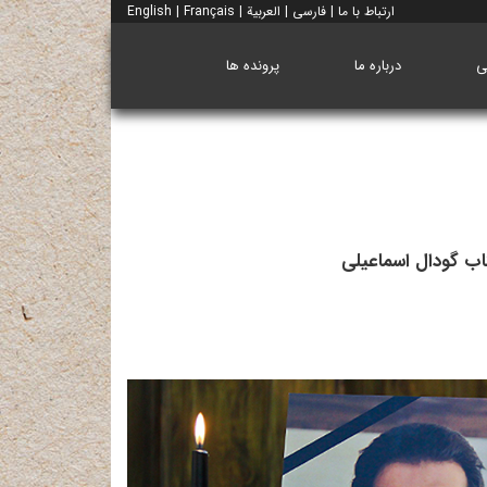
ارتباط با ما
|
فارسی
|
العربية
|
Français
|
English
ی
درباره ما
پرونده ها
تاب گودال اسماعیلی