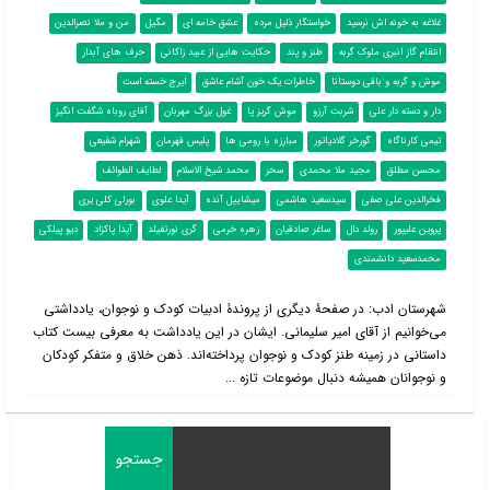
غلاغه به خونه اش نرسید
خواستگار ذلیل مرده
عشق خامه ای
مگیل
من و ملا نصرالدین
انتقام گاز انبری ملوک گربه
طنز و پند
حکایت هایی از عبيد زاکانی
حرف های آبدار
موش و گربه و باقی دوستانا
خاطرات یک خون آشام عاشق
ایرج خسته است
دار و دسته دار علی
شربت آرزو
موش گریز پا
غول بزرگ مهربان
آقای روباه شگفت انگیز
تیمی کارناگاه
گورخر گلادیاتور
مبارزه با رومی ها
پلیس قهرمان
شهرام شفیعی
محسن مطلق
مجید ملا محمدی
سحر
محمد شیخ الاسلام
لطایف الطوائف
فخرالدین علی صفی
سیدسعید هاشمی
میشاییل آنده
آیدا علوی
بورلی کلی یری
پروین علیپور
رولد دال
ساغر صادقیان
زهره خرمی
گری نورتفیلد
آیدا پاکزاد
دیو پیلکی
محمدسعید دانشمندی
شهرستان ادب: در صفحۀ دیگری از پروندۀ ادبیات کودک و نوجوان، یادداشتی
می‌خوانیم از آقای امیر سلیمانی. ایشان در این یادداشت به معرفی بیست کتاب
داستانی در زمینه طنز کودک و نوجوان پرداخته‌اند. ذهن خلاق و متفکر کودکان
و نوجوانان همیشه دنبال موضوعات تازه ...