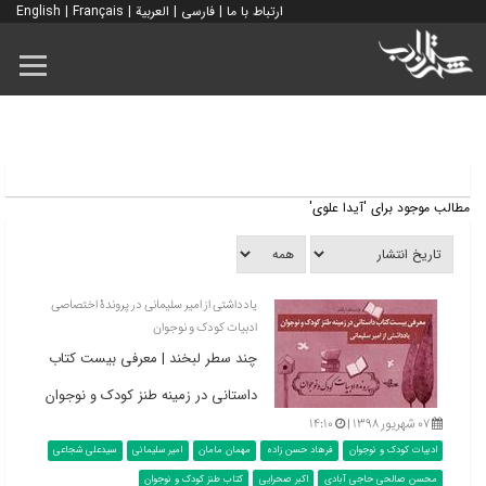
ارتباط با ما
|
فارسی
|
العربية
|
Français
|
English
مطالب موجود برای 'آیدا علوی'
یادداشتی از امیر سلیمانی در پروندۀ اختصاصی
ادبیات کودک و نوجوان
چند سطر لبخند | معرفی بیست کتاب
داستانی در زمینه طنز کودک و نوجوان
۰۷ شهریور ۱۳۹۸ |
۱۴:۱۰
ادبیات کودک و نوجوان
فرهاد حسن زاده
مهمان مامان
امیر سلیمانی
سیدعلی شجاعی
محسن صالحی حاجی آبادی
اکبر صحرایی
کتاب طنز کودک و نوجوان