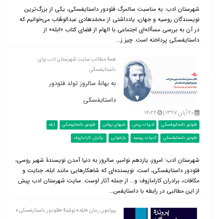
شهرستان ادب: به مناسبت سالمرگ فئودور داستایفسکی، یکی از بزرگ‌ترین
نویسندگان روسیه و جهان، یادداشتی از محمّدهادی عبدالوهّاب می‌خوانیم که
در آن به بررسی مسأاله‌ای اجتماعی با الهام از فضای کتاب «ابله» از
داستایفسکی پرداخته است. چیز ز...
همۀ مطالب سایت شهرستان ادب برای
داستایفسکی
به بهانۀ سالروز تولد فئودور
داستایفسکی
۲۰ آبان ۱۳۹۷ |
۱۴:۲۴
فئودور داستایوفسکی
ادبیات روس
شبهای روشن
فئودور داستایوسکی
ابله
فئودور داستایفسکی
ادبیات روسیه
بازخوانی
برادران کارامازوف
شهرستان ادب: امروز، یازدهم نوامبر، سالروز به دنیا آمدن نویسندۀ شهیر روسی،
فئودور داستایفسکی، است. نویسنده‌ای که شاهکارهایی مانند ابله، جنایت و
مکافات، برادران کارامازوف و... از جمله آثار اوست. سایت شهرستان ادب پیش
از این مطالبی در رابطه با داستایفس...
پیرامون رمان «ابله» نوشتۀ «فئودور داستایفسکی»