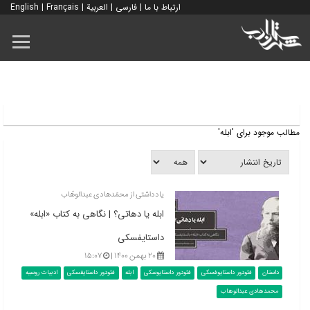
ارتباط با ما
|
فارسی
|
العربية
|
Français
|
English
مطالب موجود برای 'ابله'
یادداشتی از محمّدهادی عبدالوهّاب
ابله یا دهاتی؟ | نگاهی به کتاب «ابله»
داستایفسکی
۲۰ بهمن ۱۴۰۰ |
۱۵:۰۷
داستان
فئودور داستایوفسکی
فئودور داستایوسکی
ابله
فئودور داستایفسکی
ادبیات روسیه
محمدهادی عبدالوهاب