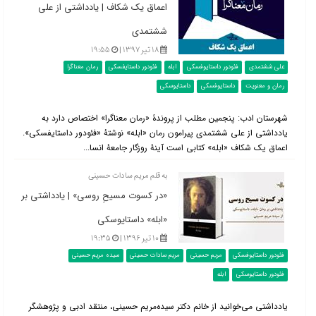
اعماق یک شکاف | یادداشتی از علی
ششتمدی
۱۸ تیر ۱۳۹۷ |
۱۹:۵۵
علی ششتمدی
فئودور داستایوفسکی
ابله
فئودور داستایفسکی
رمان معناگرا
رمان و معنویت
داستایوفسکی
داستایوسکی
شهرستان ادب: پنجمین مطلب از پروندۀ «رمان معناگرا» اختصاص دارد به
یادداشتی از علی ششتمدی پیرامون رمان «ابله» نوشتۀ «فئودور داستایفسکی».
اعماق یک شکاف «ابله» کتابی است آینۀ روزگار جامعۀ انسا...
به قلم مریم سادات حسینی
«در کسوت مسیحِ روسی» | یادداشتی بر
«ابله» داستایوسکی
۱۰ تیر ۱۳۹۶ |
۱۹:۳۵
فئودور داستایوفسکی
مریم حسینی
مریم سادات حسینی
سیده مریم حسینی
فئودور داستایوسکی
ابله
یادداشتی می‌خوانید از خانم دکتر سیده‌مریم حسینی، منتقد ادبی و پژوهشگر