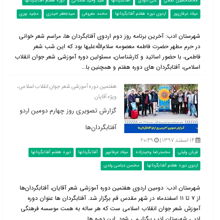
محمدحسین نجفی
علی داودی
آفتابگردانها
سید وحید سمنانی
دوره هفتم آفتابگردانها
میلاد عرفان‌پور
اردوی دوره هفتم آفتابگردانها
محمد معروفی
سیدجعفر حیدری
مجید بوری
شهرستان ادب: آخرین برنامه روز دوم اردوی آفتابگردان ها، مراسم شعر خوانی
در حرم مطهر حضرت فاطمه معصومه سلام‌الله‌علیها بود که این شب شعر
فاطمی، با حضور اساتید و کارشناسان، مسئولین دوره آموزشی شعر جوان انقلاب
اسلامی، آفتابگردان های دوره هفتم و همچنین با...
هفتمین دوره آموزشی شعر جوان انقلاب اسلامی،
ویژه آقایان
گزارش تصویری روز چهارم دومین اردو
آفتابگردان‌ها
۱۴ اسفند ۱۳۹۷ |
۲۰:۴۹
قربان ولیئی
محمدرضا وحیدزاده
میلاد عرفانپور
آفتابگردانها
دوره هفتم آفتابگردانها
اردوی دوره هفتم آفتابگردانها
محسن عباسی ولدی
شهرستان ادب: دومین اردوی هفتمین دوره آموزشی شعر آقایان، آفتابگردان‌ها
از ۷ تا ۱۱ اسفندماه در شهر مقدس قم برگزار شد. آفتابگردان ها عنوان دوره
آموزش شعر جوان انقلاب اسلامی ست که هر ساله به همت موسسه فرهنگی
ادبی شهرستان ادب برگزار می شود. این دوره ها...