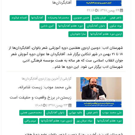
آفتابگردان‌ها
۲۴ بهمن ۱۳۹۷ |
۲۲:۱۶
ناصر فیض
قربان ولیئی
حسن صنوبری
محمدرضا وحیدزاده
آفتابگردانها
افسانه غیاثوند
پونه نیکوی
بانوان آفتابگردان
دوره هفتم آفتابگردانها
کبری بابایی
اردوی دوره هفتم آفتابگردانها
سارا جلوداریان
شهرستان ادب: دومین اردوی هفتمین دوره آموزشی شعر بانوان، آفتابگردان‌ها از
۱۸ تا ۲۱ بهمن در شهر تنکابن برگزار شد. آفتابگردان ها عنوان دوره آموزش شعر
جوان انقلاب اسلامی ست که هر ساله به همت موسسه فرهنگی ادبی
شهرستان ادب برگزار می شود. این دوره ها شام...
گزارشی از آخرین روز اردوی آفتابگردان‌ها
علی محمد مودب: زیست شاعرانه،
زیستن در برزخ واقعیت و حقیقت است
۲۳ بهمن ۱۳۹۷ |
۱۶:۰۸
علی محمد مودب
ناصر فیض
عالیه مهرابی
بانوان آفتابگردان
محمدحسین نعمتی
دوره هفتم آفتابگردانها
میلاد عرفان پور
اردوی دوره هفتم آفتابگردانها
مریم رزاقی
شهرستان ادب: در آخرین روز از دومین اردوی بانوان عضو دورۀ هفتم