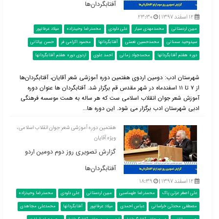
آفتابگردان‌ها
۱۲ اسفند ۱۳۹۷ |
۲۳:۳۰
مبین اردستانی
محمدمهدی سیار
علی داودی
محمدرضا وحیدزاده
میلاد عرفانپور
سیدوحید سمنانی
محمدحسین نعمتی
آفتابگردانها
محمود اکرامی فر
حسن بیاتانی
دوره هفتم آفتابگردانها
محمدجواد زمانی
احمد علوی
اردوی دوره هفتم آفتابگردانها
شهرستان ادب: دومین اردوی هفتمین دوره آموزشی شعر آقایان، آفتابگردان‌ها
از ۷ تا ۱۱ اسفندماه در شهر مقدس قم برگزار شد. آفتابگردان ها عنوان دوره
آموزش شعر جوان انقلاب اسلامی ست که هر ساله به همت موسسه فرهنگی
ادبی شهرستان ادب برگزار می شود. این دوره ها...
هفتمین دوره آموزشی شعر جوان انقلاب اسلامی،
ویژه آقایان
گزارش تصویری روز دوم دومین اردو
آفتابگردان‌ها
۱۲ اسفند ۱۳۹۷ |
۱۸:۳۹
علی اصغر عزتی پاک
محمدرضا طهماسبی
مبین اردستانی
علی داودی
محمدرضا وحیدزاده
مصطفی محدثی خراسانی
عباس احمدی
میلاد عرفانپور
آفتابگردانها
محمدعلی مجاهدی