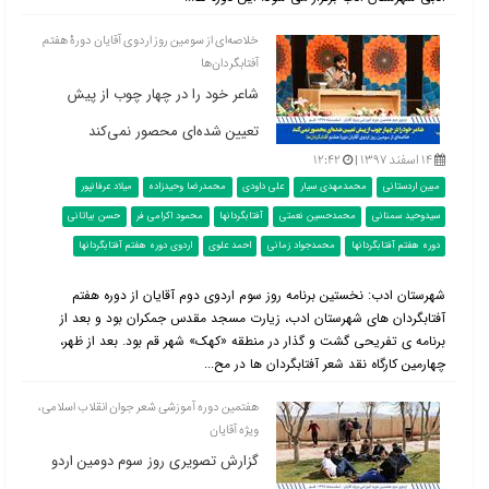
خلاصه‌ای از سومین روز اردوی آقایان دورۀ هفتم
آفتابگردان‌ها
شاعر خود را در چهار چوب از پیش
تعیین شده‌ای محصور نمی‌کند
۱۴ اسفند ۱۳۹۷ |
۱۲:۴۲
مبین اردستانی
محمدمهدی سیار
علی داودی
محمدرضا وحیدزاده
میلاد عرفانپور
سیدوحید سمنانی
محمدحسین نعمتی
آفتابگردانها
محمود اکرامی فر
حسن بیاتانی
دوره هفتم آفتابگردانها
محمدجواد زمانی
احمد علوی
اردوی دوره هفتم آفتابگردانها
شهرستان ادب: نخستین برنامه روز سوم اردوی دوم آقایان از دوره هفتم
آفتابگردان های شهرستان ادب، زیارت مسجد مقدس جمکران بود و بعد از
برنامه ی تفریحی گشت و گذار در منطقه «کهک» شهر قم بود. بعد از ظهر،
چهارمین کارگاه نقد شعر آفتابگردان ها در مح...
هفتمین دوره آموزشی شعر جوان انقلاب اسلامی،
ویژه آقایان
گزارش تصویری روز سوم دومین اردو