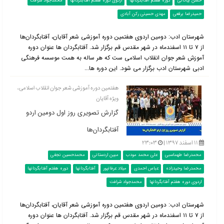
حسن بیاتانی
دوره هفتم آفتابگردانها
اردوی دوره هفتم آفتابگردانها
محمدجواد شرافت
حمیدرضا برقعی
مهدی حسینی رکن آبادی
شهرستان ادب: دومین اردوی هفتمین دوره آموزشی شعر آقایان، آفتابگردان‌ها
از ۷ تا ۱۱ اسفندماه در شهر مقدس قم برگزار شد. آفتابگردان ها عنوان دوره
آموزش شعر جوان انقلاب اسلامی ست که هر ساله به همت موسسه فرهنگی
ادبی شهرستان ادب برگزار می شود. این دوره ها...
هفتمین دوره آموزشی شعر جوان انقلاب اسلامی،
ویژه آقایان
گزارش تصویری روز اول دومین اردو
آفتابگردان‌ها
۱۱ اسفند ۱۳۹۷ |
۲۳:۰۳
محمدرضا طهماسبی
علی محمد مودب
مبین اردستانی
محمدحسین نجفی
محمدرضا وحیدزاده
عباس احمدی
میلاد عرفانپور
آفتابگردانها
دوره هفتم آفتابگردانها
اردوی دوره هفتم آفتابگردانها
محمدجواد شرافت
شهرستان ادب: دومین اردوی هفتمین دوره آموزشی شعر آقایان، آفتابگردان‌ها
از ۷ تا ۱۱ اسفندماه در شهر مقدس قم برگزار شد. آفتابگردان ها عنوان دوره