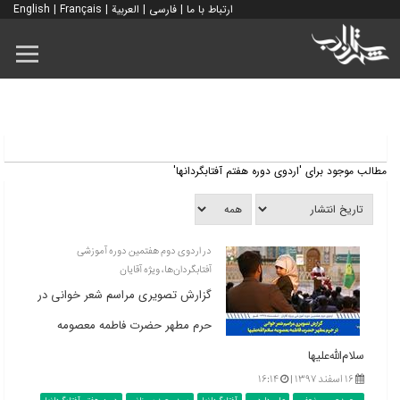
ارتباط با ما
|
فارسی
|
العربية
|
Français
|
English
مطالب موجود برای 'اردوی دوره هفتم آفتابگردانها'
در اردوی دوم هفتمین دوره آموزشی
آفتابگردان‌ها، ویژه آقایان
گزارش تصویری مراسم شعر خوانی در
حرم مطهر حضرت فاطمه معصومه
سلام‌اللّه‌علیها
۱۶ اسفند ۱۳۹۷ |
۱۶:۱۴