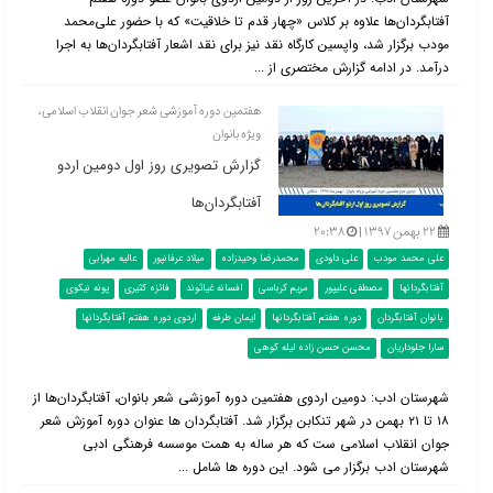
آفتابگردان‌ها علاوه بر کلاس «چهار قدم تا خلاقیت» که با حضور علی‌محمد
مودب برگزار شد، واپسین کارگاه نقد نیز برای نقد اشعار آفتابگردان‌ها به اجرا
درآمد. در ادامه گزارش مختصری از ...
هفتمین دوره آموزشی شعر جوان انقلاب اسلامی،
ویژه بانوان
گزارش تصویری روز اول دومین اردو
آفتابگردان‌ها
۲۲ بهمن ۱۳۹۷ |
۲۰:۳۸
علی محمد مودب
علی داودی
محمدرضا وحیدزاده
میلاد عرفانپور
عالیه مهرابی
آفتابگردانها
مصطفی علیپور
مریم کرباسی
افسانه غیاثوند
فائزه کثیری
پونه نیکوی
بانوان آفتابگردان
دوره هفتم آفتابگردانها
ایمان طرفه
اردوی دوره هفتم آفتابگردانها
سارا جلوداریان
محسن حسن زاده لیله کوهی
شهرستان ادب: دومین اردوی هفتمین دوره آموزشی شعر بانوان، آفتابگردان‌ها از
۱۸ تا ۲۱ بهمن در شهر تنکابن برگزار شد. آفتابگردان ها عنوان دوره آموزش شعر
جوان انقلاب اسلامی ست که هر ساله به همت موسسه فرهنگی ادبی
شهرستان ادب برگزار می شود. این دوره ها شامل ...