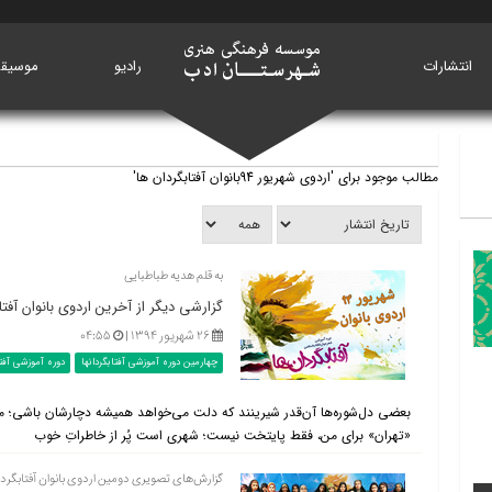
انتشارات
خانه
رادیو
موسیق
مطالب موجود برای 'اردوی شهریور 94بانوان آفتابگردان ها'
به قلم هدیه طباطبایی
گزارشی دیگر از آخرین اردوی بانوان آفتا
۲۶ شهریور ۱۳۹۴ |
۰۴:۵۵
چهارمین دوره آموزشی آفتابگردانها
دوره آموزشی آفت
بعضی دل‌شوره‌ها آن‌قدر شیرینند که دلت می‌خواهد همیشه دچارشان باشی؛ مث
«تهران» برای من، فقط پایتخت نیست؛ شهری است پُر از خاطراتِ خوب
گزارش‌های تصویری دومین اردوی بانوان آفتابگردان‌ها (دوره