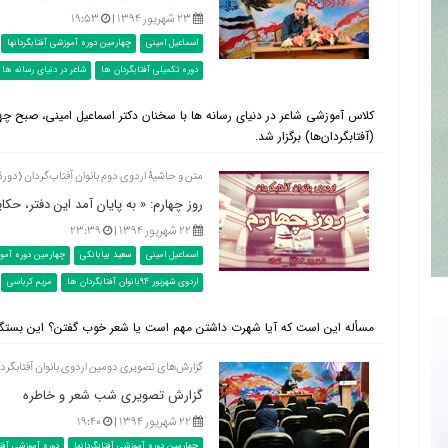
۲۳ شهریور ۱۳۹۴ |
۱۹:۵۳
اسماعیل امینی
چهارمین دوره آموزشی آفتابگردانها
دوره تکمیلی آفتابگردان ها
شاعر در دنیای رسانه ها
کلاس آموزشی شاعر در دنیای رسانه ها با سخنان دکتر اسماعیل امینی، صبح چها
(آفتابگردان‌ها) برگزار شد.
متن و حاشیۀ اردوی دوم بانوان آفتاب‌گردان (دورۀ
روز چهارم: « به پایان آمد این دفتر، ح
۲۲ شهریور ۱۳۹۴ |
۲۳:۳۹
اسماعیل امینی
سعید بیابانکی
چهارمین دوره آموز
اردوی شهریور 94بانوان آفتابگردان ها
مریم کرباسی
مسأله این است که آیا شهرت داشتن مهم است یا شعر خوب گفتن؟ این بستگی به
گزارش‌های تصویری دومین اردوی بانوان آفتابگردان‌ها (دور
گزارش تصویری شب شعر و خاطره
۲۲ شهریور ۱۳۹۴ |
۱۹:۴۰
چهارمین دوره آموزشی آفتابگردانها
دوره آموزشی آفت