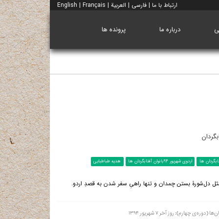
ارتباط با ما
|
فارسی
|
العربية
|
Français
|
English
ی
درباره ما
پرونده ها
بگردان
ابگردان ها
اردوی شهریور 94بانوان آفتابگردان ها
هدیه طباطبایی
ل دل‌شورۀ بستن چمدان و تنها راهیِ سفر شدن به قصدِ اردو.
‌ی چهارم): روز آخر ۷ شهریور ۱۳۹۴