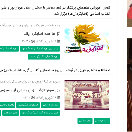
کلاس آموزشی غلط‌های پرتکرار در شعر معاصر با سخنان میلاد عرفان‌پور و عل
انقلاب اسلامی (آفتابگردان‌ها) برگزار شد.
یادداشت نیلوفر بختیاری بر اردوی اخیر بانوان آفتا
گل‌ها همه آفتابگردان‌اند
۱۹ شهریور ۱۳۹۴ |
۲۰:۳۷
چهارمین دوره آموزشی آفتابگردانها
دوره آموزشی آفت
دوره تکمیلی آفتابگردان ها
صداها و نداهای دیروز در گوشم می‌پیچد. صدایی که می‌گوید «شاعر متمایز ک
متن و حاشیۀ اردوی دوم بانوان آفتاب‌گردان (دورۀ
روز سوم: «وقتی زبانِ رسمیِ این سرزم
۱۹ شهریور ۱۳۹۴ |
۰۴:۱۲
میلاد عرفان پور
حمیدرضا شکارسری
راضیه رجایی
چهارمین دوره آموزشی آفتابگردانها
المیرا شاهان
مریم کرباسی
زهرا بیدکی