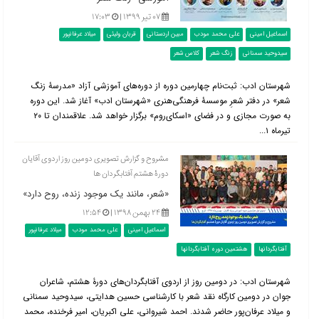
۰۷ تیر ۱۳۹۹ |
۱۷:۰۳
اسماعیل امینی
علی محمد مودب
مبین اردستانی
قربان ولیئی
میلاد عرفانپور
سیدوحید سمنانی
زنگ شعر
کلاس شعر
شهرستان ادب: ثبت‌نام چهارمین دوره از دوره‌های آموزشی آزاد «مدرسۀ زنگ
شعر» در دفتر شعرِ موسسۀ فرهنگی‌هنری «شهرستان ادب» آغاز شد. این دوره
به صورت مجازی و در فضای «اسکای‌روم» برگزار خواهد شد. علاقمندان تا ۲۰
تیرماه ۱...
مشروح و گزارش تصویری دومین روز اردوی آقایان
دورۀ هشتم آفتابگردان ها
«شعر، مانند یک موجود زنده، روح دارد»
۲۴ بهمن ۱۳۹۸ |
۱۲:۵۴
اسماعیل امینی
علی محمد مودب
میلاد عرفانپور
آفتابگردانها
هشتمین دوره آفتابگردانها
شهرستان ادب: در دومین روز از اردوی آفتابگردان‌های دورۀ هشتم، شاعران
جوان در دومین کارگاه نقد شعر با کارشناسی حسین هدایتی، سیدوحید سمنانی
‌و میلاد عرفان‌پور حاضر شدند. احمد شیروانی، علی اکبریان، امیر فرخنده، محمد