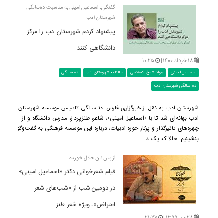
گفتگو با اسماعیل امینی به مناسبت ده‌سالگی
شهرستان ادب
پيشنهاد کردم شهرستان ادب را مرکز
دانشگاهی کنند
۱۸ خرداد ۱۴۰۰ |
۱۰:۲۵
اسماعیل امینی
جواد شیخ الاسلامی
سالنامه شهرستان ادب
ده سالگی
ده سالگی شهرستان ادب
شهرستان ادب به نقل از خبرگزاری فارس: ۱۰ سالگی تاسیس موسسه شهرستان
ادب بهانه‌ای شد تا با «اسماعیل امینی»، شاعر، طنزپرداز، مدرس دانشگاه و از
چهره‌های تاثیرگذار و پرکار حوزه ادبیات، درباره این موسسه فرهنگی به گفت‌وگو
بنشینیم. حالا که یک د...
از بس نان حلال خورده
فیلم شعرخوانی دکتر «اسماعیل امینی»
در دومین شب از «شب‌های شعر
اعتراض»، ویژه شعر طنز
۲۸ مهر ۱۳۹۹ |
۲۱:۲۷