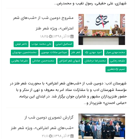
شهبازی، علی حقیقی، رسول نقیب و محمدرض...
مشروح دومین شب از «شب‌های شعر
اعتراض»، ویژه شعر طنز
۱۷ آذر ۱۳۹۸ |
۱۸:۲۵
اسماعیل امینی
علی محمد مودب
ناصر فیض
محمدمهدی سیار
امید مهدی نژاد
شعر طنز
سیدامیر سادات موسوی
محمدحسین مهدویان
ملیحه رجایی
محمدرضا درخشان
شبهای شعر اعتراض
محمدحسن صادقی
علیرضا یعقوبی
نسیم نژادجعفری
شهرستان ادب: دومین شب از «شب‌های شعر اعتراض» با محوریت شعر طنز در
مؤسسۀ شهرستان ادب و با مشارکت ستاد امر به معروف و نهی از منکر و با
حضور طنزپردازان مشهور و شاعران جوان برگزار شد. در ابتدای این برنامه،
«عباس احمدی» طنزپرداز و...
گزارش تصویری دومین شب از
«شب‌های شعر اعتراض»، ویژه شعر طنز
۱۴ آذر ۱۳۹۸ |
۲۱:۱۱