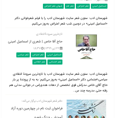
اسماعیل امینی
شعر اعتراض
شعر طنز
شبهای شعر اعتراض
شهرستان ادب: ستون شعر سایت شهرستان ادب را با فیلم شعرخوانی دکتر
«اسماعیل امینی» در دومین شب شعر اعتراض به‌روز می‌کنیم.
تازه‌ترین سرودۀ انتقادی
حاج آقا خاص | شعری از اسماعیل امینی
۲۲ تیر ۱۳۹۹ |
۱۸:۳۷
اسماعیل امینی
شعر اعتراض
شعر سیاسی
شعر اجتماعی
شعر انتقادی
شهرستان ادب: ستون شعر سایت شهرستان ادب با تازه‌ترین سرودۀ انتقادی
سیاسی-اجتماعی دکتر «اسماعیل امینی» به‌روز می‌کنیم: به به از پروندۀ پر بار
حاج آقای خاص مدركش فوق تخصص از دهات هندوراس در جوانی مدتی هم
رفته حتی مدرسه چند س...
دفتر شعر شهرستان ادب برگزار می‌کند:
فراخوان ثبت نام در چهارمین دوره آزاد
آموزشی «زنگ شعر»