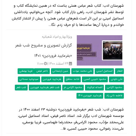
شهرستان ادب: کتاب شعر عباس همتی بناست که در همین نمایشگاه کتاب و
توسط نشر شهرستان ادب، راهی بازار کتاب شود. آنچه می‌خوانیم، یادداشتی
اسماعیل امینی بر این اثر است.شعرهای عباس همتی را پیش از انتشار کتابش
خواندم و دربارۀ آن‌ها ساعت‌ها با او حرف زدم. نگا...
ویژۀ بهار و اعیاد شعبانیه
گزارش تصویری و مشروح شب شعر
«بفرمایید فروردین» ۱۴۰۱
۲۴ اسفند ۱۴۰۰ |
۱۱:۰۰
اشعار
اسماعیل امینی
علی محمد مودب
مبین اردستانی
ناصر فیض
فریبا یوسفی
علی داودی
محمود حبیبی کسبی
حامد محقق
بفرمایید فروردین
سیدوحید سمنانی
محمود اکرامی
افسانه غیاثوند
محمود اکرامی فر
شب شعر بفرمایید فروردین
شب شعر
فاطمه نانی زاد
بفرمایید فروردین 1401
شهرستان ادب: شب شعر «بفرمایید فروردین» دوشنبه ۲۳ اسفند ۱۴۰۰ در
موسسه شهرستان ادب برگزار شد. استاد ناصر فیض، استاد اسماعیل امینی،
علی‌محمّد مؤدّب، محمود اکرامی‌فر، محمّدرضا طهماسبی، فریبا یوسفی،
علی‌مدد رضوانی، محمود حبیبی کسبی، فا...