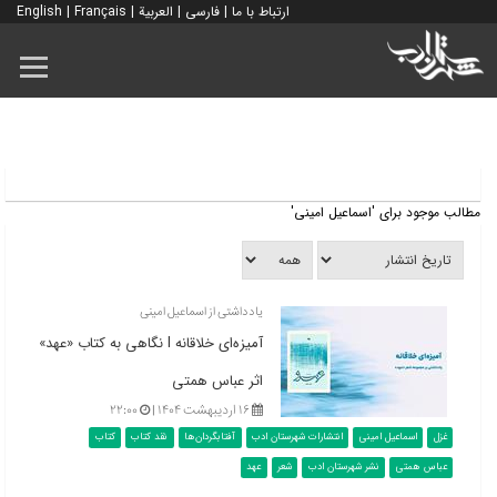
ارتباط با ما
|
فارسی
|
العربية
|
Français
|
English
مطالب موجود برای 'اسماعیل امینی'
یادداشتی از اسماعیل امینی
آمیزه‌ای خلاقانه l نگاهی به کتاب «عهد»
اثر عباس همتی
۱۶ اردیبهشت ۱۴۰۴ |
۲۲:۰۰
غزل
اسماعیل امینی
انتشارات شهرستان ادب
آفتابگردان‌ها
نقد کتاب
کتاب
عباس همتی
نشر شهرستان ادب
شعر
عهد