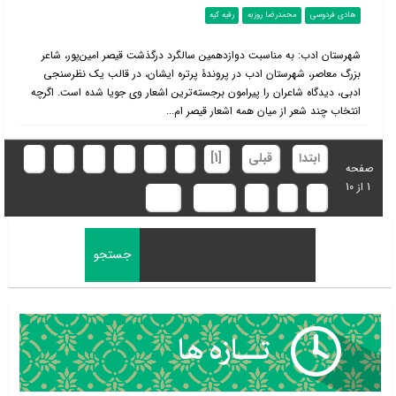
هادی فردوسی
محمدرضا روزبه
رقیه کیه
شهرستان ادب: به مناسبت دوازدهمین سالگرد درگذشت قیصر امین­‌پور، شاعر
بزرگ معاصر، شهرستان ادب در پروندۀ پرتره ایشان، در قالب یک نظرسنجی
ادبی، دیدگاه شاعران را پیرامون برجسته‌ترین اشعار وی جویا شده است. اگرچه
انتخاب چند شعر از میان همه اشعار قیصر ام...
ابتدا
قبلی
[1]
2
3
4
5
6
7
صفحه
1 از 10
8
9
10
بعدی
انتها