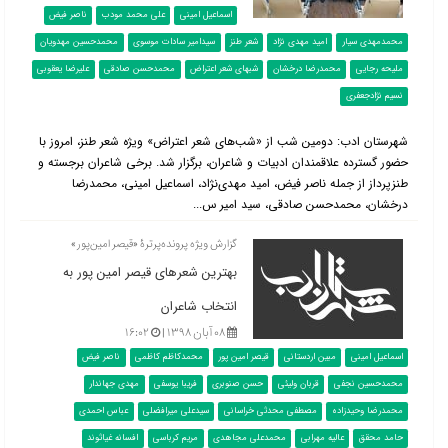
اسماعیل امینی
علی محمد مودب
ناصر فیض
محمدمهدی سیار
امید مهدی نژاد
شعر طنز
سیدامیر سادات موسوی
محمدحسین مهدویان
ملیحه رجایی
محمدرضا درخشان
شبهای شعر اعتراض
محمدحسن صادقی
علیرضا یعقوبی
نسیم نژادجعفری
شهرستان ادب: دومین شب از «شب‌های شعر اعتراض» ویژه شعر طنز، امروز با
حضور گسترده علاقمندان ادبیات و شاعران، برگزار شد. برخی شاعران برجسته و
طنزپرداز از جمله ناصر فیض، امید مهدی‌نژاد، اسماعیل امینی، محمدرضا
درخشان، محمدحسن صادقی، سید امیر س...
گزارش ویژه پرونده‌پرترۀ «قیصر امین‌پور»
بهترین شعرهای قیصر امین پور به
انتخاب شاعران
۰۸ آبان ۱۳۹۸ |
۱۶:۰۲
اسماعیل امینی
مبین اردستانی
قیصر امین پور
محمدکاظم کاظمی
ناصر فیض
محمدحسین نجفی
قربان ولیئی
حسن صنوبری
فریبا یوسفی
مهدی جهاندار
محمدرضا وحیدزاده
مصطفی محدثی خراسانی
سیدعلی میرافضلی
عباس احمدی
حامد محقق
عالیه مهرابی
محمدعلی مجاهدی
مریم کرباسی
افسانه غیاثوند