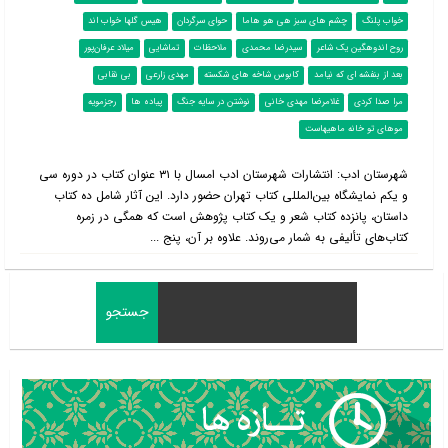
خواب پلنگ
چشم های سبز هی هو هاما
حوای سرگردان
هیس گلها خواب اند
روح اندوهگین یک شاعر
سیدرضا محمدی
ملاحظات
تماشایی
میلاد عرفان‌پور
بعد از بنفشه ای که نیامد
کابوس شاخه های شکسته
مهدی زارعی
بی نقابی
مرا صدا کردی
غلامرضا مهدی خانی
نوشتن در سایه جنگ
پیاده ها
رجزمویه
موهای تو خانه ماهیهاست
شهرستان ادب: انتشارات شهرستان ادب امسال با ۳۱ عنوان کتاب در دوره سی
و یکم نمایشگاه بین‌المللی کتاب تهران حضور دارد. این آثار شامل ده کتاب
داستان، پانزده کتاب شعر و یک کتاب پژوهش است که همگی در زمره
کتاب‌های تألیفی به شمار می‌روند. علاوه بر آن، پنج ...