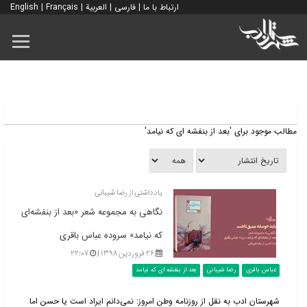
ارتباط با ما
|
فارسی
|
العربية
|
Français
|
English
مطالب موجود برای 'بعد از بنفشه ای که نیامد'
یادداشتی از رضا شیبانی
نگاهی به مجموعه شعر «بعد از بنفشه‌ای
که نیامد» سروده عباس باقری
۲۶ فروردین ۱۳۹۸ |
۲۲:۰۷
عباس باقری
رضا شیبانی
بعد از بنفشه ای که نیامد
شهرستان ادب به نقل از روزنامه وطن امروز: نمی‌دانم ایراد است یا حسن اما