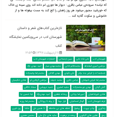
که نیامد» سروده‌ی عباس باقری : دیوار ها جوری لم داده اند روی سینه ی خاک
که خورشید مجبور میشود هر روز راهش را کج کند به سمت بیغوله ها و از
خاموشی و سکوت گلایه کند ...
تازه‌ترین کتاب‌های شعر و داستان
شهرستان ادب در سی‌ویکمین نمایشگاه
کتاب
۱۱ اردیبهشت ۱۳۹۷ |
۱۲:۵۴
شهرستان ادب
علی شاه علی
مبین اردستانی
انتشارات شهرستان ادب
مرتضی امیری اسفندقه
محمدقائم خانی
محمدمهدی سیار
امید مهدی نژاد
جمجمه ات را قرض بده برادر
علی داودی
مهدی کفاش
محمدرضا وحیدزاده
محمدرضا شرفی خبوشان
عباس باقری
محمد حنیف
مرتضی کربلایی لو
هادی حکیمیان
آتش گردان
مهدی نورمحمدزاده
مجید استیری
حمید درویشی
سجاد خالقی
هادی خورشاهیان
امیررضا یزدانی
ریحانه جعفری
امید مهدی‌نژاد
لیلا حسین نیا
غرفه شهرستان ادب
گودال اسماعیلی
قرار مهنا
از پیله تا پروانگی
محمدرضا روزبه
یادآوری
چاپ بیروت
پیشواز
لحظه های بی ملاحظه
تا همین غزل
حاشا
روز داوری
رمق
نعلین های آلبالویی
برهنه در برهوت
سایه های باغ ملی
محسن هجری