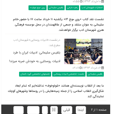
۱۰ خرداد ۱۳۹۳ |
۰۱:۵۵
انتشارات شهرستان ادب
زهره عارفی
بلقیس سلیمانی
روی موج چهارده
نشست نقد کتاب «روی موج ١۴» یکشنبه ١١ خرداد ساعت ١٧ با حضور خانم
سلیمانی به عنوان منتقد و جمعی از علاقه‎مندان در محل موسسه فرهنگی
هنری شهرستان ادب برگزار خواهدشد.
در نشست «ادبيات روستایی» شهرستان ادب
مطرح شد:
بلقیس سليمانی: ادبيات ايران با طرد
ادبيات روستایی به خودش ضربه می‎زند!
۰۶ خرداد ۱۳۹۳ |
۰۲:۰۷
بلقیس سلیمانی
نشست تخصصی ادبیات روستایی
نشستهای تخصصی گروه داستان
ما بعد از انقلاب نویسنده‌ای همانند «شولوخوف» نداشته‌ایم كه تمام ابعاد
شكل‌گیری انقلاب اسلامی را از جمله زمینه‌هایش را در روستاها وشهرهای كوچك
نمایندگی كند
ابتدا
قبلی
[1]
2
بعدی
انتها
صفحه 1 از 2