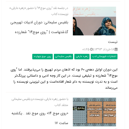
در جلسه نقد "روی موج١۴" با حضور «زهره عارفی»
نویسنده کتاب
بلقیس سليمانی: دوران ادبیات تهییجی
گذشته‎است | "روی موج١۴" شعارزده
نیست
۱۸ خرداد ۱۳۹۳ |
۰۱:۲۵
انتشارات شهرستان ادب
زهره عارفی
بلقیس سلیمانی
روی موج چهارده
این دوران اوایل دهه‌ی ۶۰ بود که اذهان مردم تهییج را می‌پذیرفتند. اما "روی
موج١۴" شعارزده و تبلیغی نیست. در این کار وجه ادبی و داستانی پررنگ‌تر
است و به ندرت نویسنده به دام شعار افتاده‌است و این تیزبینی نویسنده را
می‌رساند
با حضور زهره عارفی، نویسنده و بلقیس سلیمانی
منتقد کتاب
«روی موج ١۴» روی موج نقد . یکشنبه
ساعت ١٧