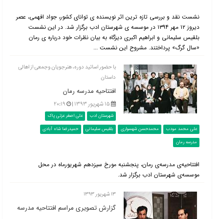
نشست نقد و بررسی تازه ترین اثر نویسنده ی توانای کشور، جواد افهمی، عصر
دیروز ۱۲ مهر ۱۳۹۴ در موسسه ی شهرستان ادب برگزار شد. در این نشست
بلقیس سلیمانی و ابراهیم اکبری دیزگاه به بیان نظرات خود درباره ی رمان
«سال گرگ» پرداختند. مشروح این نشست ...
با حضور اساتید دوره، هنرجویان وجمعی از اهالی
داستان
افتتاحیه مدرسه رمان
۱۵ شهریور ۱۳۹۳ |
۲۰:۱۹
شهرستان ادب
علی اصغر عزتی پاک
علی محمد مودب
محمدحسن شهسواری
بلقیس سلیمانی
حمیدرضا شاه آبادی
مدرسه رمان
افتتاحیه‌ی مدرسه‌ی رمان، پنجشنبه مورخ سیزدهم شهریورماه در محل
موسسه‌ی شهرستان ادب برگزار شد.
۱۳ شهریور ۱۳۹۳
گزارش تصویری مراسم افتتاحیه مدرسه