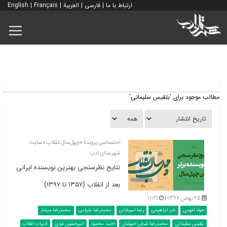
ارتباط با ما
|
فارسی
|
العربية
|
Français
|
English
مطالب موجود برای 'بلقیس سلیمانی'
اختصاصی پروندۀ «چهل‌سال انقلاب» سایت
شهرستان ادب
نتایج نظرسنجی بهترین نویسنده ایرانی
بعد از انقلاب (۱۳۵۷ تا ۱۳۹۷)
۲۵ بهمن ۱۳۹۷ |
۱۱:۲۱
جواد افهمی
نادر ابراهیمی
رضا امیرخانی
محمدرضا بایرامی
محمدرضا سرشار
بلقیس سلیمانی
محمدرضا شرفی خبوشان
احمد محمود
امیرحسین فردی
ادبیات انقلاب