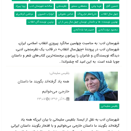
حسین گلزار
فریبا وفی
مصطفی مستور
نظرسنجی
سالنامه شهرستان ادب
زویا پیرزاد
چهل سال انقلاب
علی‌اصغر عزتی‌پاک
عباس معروفی
ابوتراب خسروی
مرتضی کربلایی‌لو
بهترین نویسنده ها و داستان نویسان چهل سال پس از ان
برترین نویسندگان انقلاب
محمود دولت‌آبادی
حمیدرضا شاه‌آبادی
شهرستان ادب: به مناسبت چهلمین سالگرد پیروزی انقلاب اسلامی ایران،
شهرستان ادب در پروندۀ «چهل‌سال انقلاب» در قالب یک نظرسنجی ادبی،
دیدگاه نویسندگان و شاعران را پیرامون برجسته‌ترین کتاب‌های شعر و داستان
جویا شده است. به این امید که چشم‌اندا...
بلقیس سلیمانی:
همه یاد گرفته‌اند بگویند ما داستان
خارجی می‌خوانیم
۲۰ آذر ۱۳۹۶ |
۲۳:۰۷
بلقیس سلیمانی
شهرستان ادب به نقل از ایسنا: بلقیس سلیمانی با بیان این‌که همه یاد
گرفته‌اند بگویند ما داستان خارجی می‌خوانیم و با افتخار بگویند داستان ایرانی