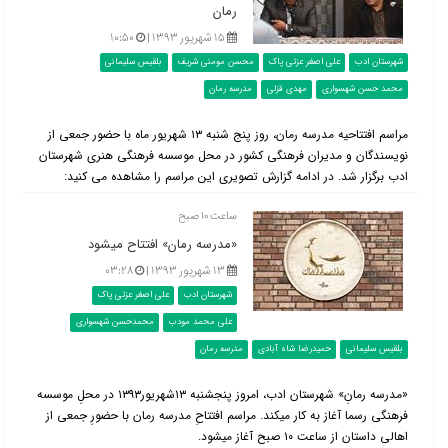
رمان
۱۵ شهریور ۱۳۹۳ |
۱۰:۵۰
شهرستان ادب
علی اصغر عزتی پاک
محسن مومنی شریف
بلقیس سلیمانی
محمد حسن شهسواری
مهدی قزلی
مدرسه رمان
مراسم افتتاحیه مدرسه رمان، روز پنج شنبه ۱۳ شهریور ماه با حضور جمعی از
نویسندگان و مدیران فرهنگی کشور در محل موسسه فرهنگی هنری شهرستان
ادب برگزار شد. در ادامه گزارش تصویری این مراسم را مشاهده می کنید:
ساعت ۱٠ صبح
«مدرسه رمان» افتتاح می‎شود
۱۳ شهریور ۱۳۹۳ |
۰۳:۲۸
شهرستان ادب
علی اصغر عزتی پاک
علی محمد مودب
محمدحسن شهسواری
بلقیس سلیمانی
حمیدرضا شاه آبادی
مدرسه رمان
«مدرسه رمانِ» شهرستان ادب، امروز پنج‎شنبه ۱۳شهریور۱۳٩۳ در محلِ موسسه
فرهنگی رسما آغاز به کار می‎کند. مراسم افتتاحِ مدرسه رمان با حضورِ جمعی از
اهالی داستان از ساعت ۱٠ صبح آغاز می‎شود.