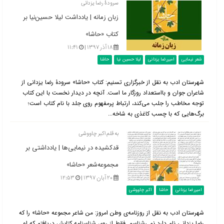
سرودۀ رضا یزدانی
زبان زمانه | یادداشت لیلا حسین‌نیا بر
کتاب «حاشا»
۱۸ آذر ۱۳۹۷ |
۱۱:۴۱
شعر نیمایی
امیررضا یزدانی
لیلا حسین نیا
حاشا
شهرستان ادب به نقل از خبرگزاری تسنیم: کتاب «حاشا» سرودۀ رضا یزدانی از
شاعران جوان و بااستعداد روزگار ما است. آنچه در دیدار نخست با این کتاب
توجه مخاطب را جلب می‌کند، ارتباط پرمفهوم روی جلد با نام کتاب است؛
برگ‌هایی که با چسب کاغذی به شاخه...
به قلم اکبر چاووشی
قدکشیده در نیمایی‌ها | یادداشتی بر
مجموعه‌شعر «حاشا»
۲۰ آبان ۱۳۹۷ |
۱۲:۵۳
امیررضا یزدانی
حاشا
اکبر چاووشی
شهرستان ادب به نقل از روزنامه‌ی وطن امروز: من شاعر مجموعه «حاشا» را که
رضا یزدانی نام دارد نمی‌شناسم. فقط از روی شناسنامه کتابش دریافتم که او