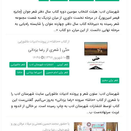
شهرستان ادب: هیئت انتخاب سومین دوره کتاب سال دفتر شعر جوان (جایزه
قیصر امین‌پور)، در مرحله نخست داوری، از میان نزدیک به شصت مجموعه
شعر رسیده به دبیرخانه کتاب سال دفتر، چهارده عنوان را شایسته راه‌یابی به
مرحله نهایی دانست. از این میان، دو کتاب «...
از کتاب «حاشا» در پرونده ادبیات عاشورایی
حتّی | شعری از رضا یزدانی
۱۰ شهریور ۱۳۹۸ |
۱۶:۴۵
شعر آیینی
انتشارات شهرستان ادب
شعر عاشورایی
شعر برای امام حسین
امیررضا یزدانی
حاشا
شعر برای محرم
شهرستان ادب: ستون شعر و پرونده ادبیات عاشورایی سایت شهرستان ادب را
با شعری از کتاب «حاشا» سروده «رضا یزدانی» به‌روز می‌کنیم. گفتنی‌ست این
کتاب توسط انتشارات شهرستان ادب به چاپ رسیده است. بر خاکی از اندوه و
غربت سرنهاده‌ست ب...
با حضور محمدحسین نعمتی و میلاد عرفان پور و
شعرخوانی رضا یزدانی