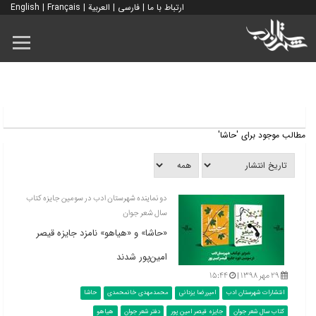
ارتباط با ما
|
فارسی
|
العربية
|
Français
|
English
مطالب موجود برای 'حاشا'
دو نماینده شهرستان ادب در سومین جایزه کتاب
سال شعر جوان
«حاشا» و «هیاهو» نامزد جایزه قیصر
امین‌پور شدند
۲۹ مهر ۱۳۹۸ |
۱۵:۴۴
انتشارات شهرستان ادب
امیررضا یزدانی
محمدمهدی خانمحمدی
حاشا
کتاب سال شعر جوان
جایزه قیصر امین پور
دفتر شعر جوان
هیاهو