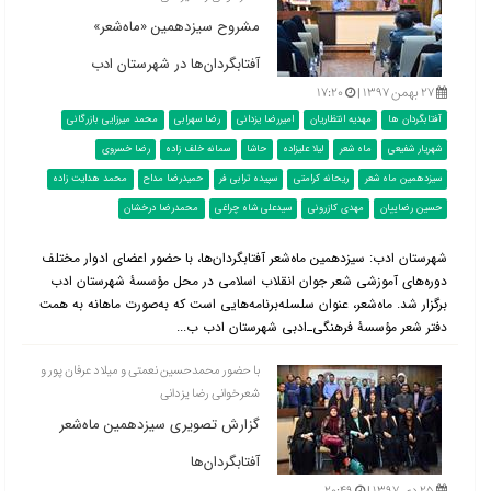
مشروح سیزدهمین «ماه‌شعر»
آفتابگردان‌ها در شهرستان ادب
۲۷ بهمن ۱۳۹۷ |
۱۷:۲۰
آفتابگردان ها
مهدیه انتظاریان
امیررضا یزدانی
رضا سهرابی
محمد میرزایی بازرگانی
شهریار شفیعی
ماه شعر
لیلا علیزاده
حاشا
سمانه خلف زاده
رضا خسروی
سیزدهمین ماه شعر
ریحانه کرامتی
سپیده ترابی فر
حمیدرضا مداح
محمد هدایت زاده
حسین رضاییان
مهدی کازرونی
سیدعلی شاه چراغی
محمدرضا درخشان
شهرستان ادب: سیزدهمین ماه‌شعر آفتابگردان‌ها، با حضور اعضای ادوار مختلف
دوره‌های آموزشی شعر جوان انقلاب اسلامی در محل مؤسسۀ شهرستان ادب
برگزار شد. ماه‌شعر، عنوان سلسله‌برنامه‌هایی است که به‌صورت ماهانه به همت
دفتر شعر مؤسسۀ فرهنگی‌ـ‌ادبی شهرستان ادب ب...
با حضور محمدحسین نعمتی و میلاد عرفان پور و
شعرخوانی رضا یزدانی
گزارش تصویری سیزدهمین ماه‌شعر
آفتابگردان‌ها