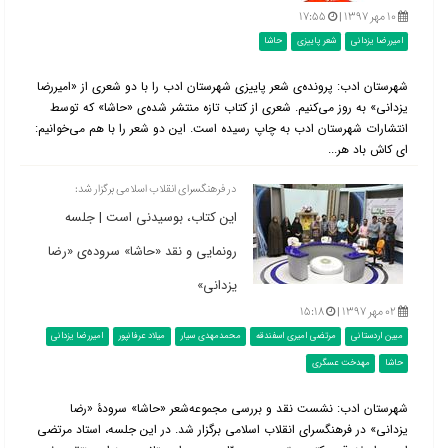
۱۰ مهر ۱۳۹۷ |
۱۷:۵۵
امیررضا یزدانی
شعر پاییزی
حاشا
شهرستان ادب: پرونده‌ی شعر پاییزی شهرستان ادب را با دو شعری از «امیررضا
یزدانی» به‌ روز می‌کنیم. شعری از کتاب تازه منتشر شده‌ی «حاشا» که توسط
انتشارات شهرستان ادب به چاپ رسیده است. این دو شعر را با هم می‌خوانیم:
ای کاش باد هر...
در فرهنگسرای انقلاب اسلامی برگزار شد:
این کتاب، بوسیدنی است | جلسه
رونمایی و نقد «حاشا» سروده‌ی «رضا
یزدانی»
۰۲ مهر ۱۳۹۷ |
۱۵:۱۸
مبین اردستانی
مرتضی امیری اسفندقه
محمدمهدی سیار
میلاد عرفانپور
امیررضا یزدانی
حاشا
مهدخت عسگری
شهرستان ادب: نشست نقد و بررسی مجموعه‌شعر «حاشا» سرودۀ «رضا
یزدانی» در فرهنگسرای انقلاب اسلامی برگزار شد. در این جلسه، استاد مرتضی