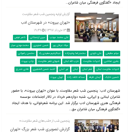
ایجاد «گفتگوی فرهنگی میان شاعران...
گزارش اولیه پنجمین شب شعر مقاومت
«تهران بیروت» در شهرستان ادب
۱۳ خرداد ۱۳۹۷ |
۱۹:۴۹
علی محمد مودب
مبین اردستانی
ناصر فیض
میلاد عرفان پور
حسن صنوبری
محمدمهدی سیار
میثم مطیعی
علی داودی
محمدرضا وحیدزاده
عبدالرحیم سعیدی راد
محسن رضوانی
بشری صاحبی
ادبیات مقاومت
حزب الله لبنان
شبهای شعر مقاومت
چاپ بیروت
ادبیات مقاومت لبنان
شعر لبنان
لبنان
نور آملی
احمد حسن الحجیری
فادی حدرج
حسین حایک
ایمان طرفه
سمانه خلف‌ زاده
تهران بیروت
شهرستان ادب: پنجمین شب شعر مقاومت، با عنوان «تهران بیروت»، با حضور
شاعران لبنانی و ایرانی، شنبه دوازدهم خرداد در تالار اجتماعات موسسه
فرهنگی هنری شهرستان ادب برگزار شد. این برنامه شعرخوانی، با هدف ایجاد
«گفتگوی فرهنگی میان شاعران مق...
پنجمین شب از «شب‌های شعر مقاومت»
گزارش تصویری شب شعر بزرگ «تهران