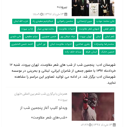
بیروت»
۱۳ خرداد ۱۳۹۷ |
۱۸:۰۹
علی محمد مودب
مبین اردستانی
محسن رضوانی
عبدالرحیم سعیدی راد
حزب الله لبنان
ناصر فیض
شبهای شعر مقاومت
ادبیات مقاومت
محمدمهدی سیار
چاپ بیروت
شعر لبنان
لبنان
تهران بیروت
میلاد عرفان پور
حسن صنوبری
میثم مطیعی
علی داودی
محمدرضا وحیدزاده
بشری صاحبی
ادبیات مقاومت لبنان
نور آملی
احمد حسن الحجیری
حسین حایک
ایمان طرفه
سمانه خلف‌ زاده
شهرستان ادب: پنجمین شب از شب های شعر مقاومت، تهران بیروت، شنبه ۱۲
خردادماه ۱۳۹۷ با حضور جمعی از شاعران ایرانی، لبنانی و بحرینی در موسسه
شهرستان ادب برگزار شد. در ادامه می توانید تصاویر این مراسم را مشاهده
نمایید.
همزمان با برگزاری شب شعر بین المللی «تهران
بیروت»
ویدئو کلیپ آغاز پنجمین شب از
«شب‌های شعر مقاومت»
۱۳ خرداد ۱۳۹۷ |
۰۲:۲۶