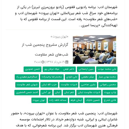
شهرستان ادب: برنامه رادیویی ققنوس (رادیو برون‌مرزی تبریز) در یکی از
برنامه‌های خود سراغ شب شعر بین‌المللی «تهران بیروت» شهرستان ادب و
«شب‌های شعر مقاومت» رفته است. این قسمت از برنامه ققنوس که با
تهیه‌کنندگی «پریسا امیری...
«تهران بیروت»
گزارش مشروح پنجمین شب از
شب‌های شعر مقاومت
۱۹ خرداد ۱۳۹۷ |
۲۰:۰۱
علی محمد مودب
مبین اردستانی
ناصر فیض
میلاد عرفان پور
حسن صنوبری
محمدمهدی سیار
میثم مطیعی
علی داودی
محمدرضا وحیدزاده
عبدالرحیم سعیدی راد
محسن رضوانی
بشری صاحبی
ادبیات مقاومت
حزب الله لبنان
شبهای شعر مقاومت
چاپ بیروت
ادبیات مقاومت لبنان
شعر لبنان
لبنان
نور آملی
احمد حسن الحجیری
فادی حدرج
حسین حایک
ایمان طرفه
سمانه خلف‌ زاده
تهران بیروت
شهرستان ادب: پنجمین شب شعر مقاومت، با عنوان «تهران بیروت»، با حضور
شاعران لبنانی و ایرانی، شنبه دوازدهم خرداد در تالار اجتماعات موسسه
فرهنگی هنری شهرستان ادب برگزار شد. این برنامه شعرخوانی، که با هدف