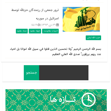
ترور جمعی از رزمندگان حزب‎الله توسط
اسرائیل در سوریه
۲۹ دی ۱۳۹۳ |
۱۵:۱۹
ادبیات مقاومت
جهاد مغنیه
عماد مغنیه
حزب الله لبنان
بسم الله الرحمن الرحيم "ولا تحسبن الذين قتلوا في سبيل الله امواتا بل احياء
عند ربهم يرزقون" صدق الله العلي العظيم