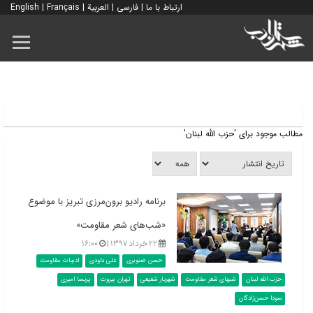
ارتباط با ما
|
فارسی
|
العربية
|
Français
|
English
مطالب موجود برای 'حزب الله لبنان'
برنامه رادیو برون‌مرزی تبریز با موضوع
«شب‌های شعر مقاومت»
۲۲ خرداد ۱۳۹۷ |
۱۶:۰۰
حسن صنوبری
علی داودی
ادبیات مقاومت
حزب الله لبنان
شبهای شعر مقاومت
شهریار شفیعی
تهران بیروت
پریسا امیری
سودا حسن‌زادگان