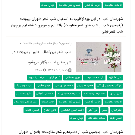
ادبیات مقاومت
حزب الله لبنان
شبهای شعر مقاومت
تهران بیروت
شهرستان ادب: در این ویدئوکلیپ به استقبال شب شعر «تهران بیروت»
(پنجمین شب از شب های شعر مقاومت) رفته ایم و مروری داشته ایم بر چهار
شب شعر قبلی.
پنجمین شب از «شب‌های شعر مقاومت»
شب شعر بین‌المللی «تهران بیروت» در
شهرستان ادب برگزار می‌شود
۰۹ خرداد ۱۳۹۷ |
۱۹:۰۶
علیرضا قزوه
علی محمد مودب
مبین اردستانی
ناصر فیض
میلاد عرفان پور
مرتضی حیدری آل کثیر
حسن صنوبری
محمدمهدی سیار
میثم مطیعی
امید مهدی نژاد
علی داودی
محمدرضا وحیدزاده
عبدالرحیم سعیدی راد
محسن رضوانی
بشری صاحبی
ادبیات مقاومت
حزب الله لبنان
شبهای شعر مقاومت
چاپ بیروت
ادبیات مقاومت لبنان
شعر لبنان
لبنان
نور آملی
احمد حسن الحجیری
فادی حدرج
حسین حایک
ایمان طرفه
سمانه خلف‌ زاده
تهران بیروت
شهرستان ادب: پنجمین شب از «شب‌های شعر مقاومت» باعنوان «تهران