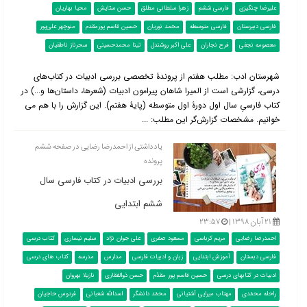
علیرضا چنگیزی
فارسی ششم
زهرا سلطانی مطلق
حسن ستایش
محیا بهاریان
فارسی دبیرستان
فارسی متوسطه
محمد نوریان
حسین قاسم پورمقدم
منوچهر علی‌پور
معصومه نجفی
فرح نجاران
علی اکبر روشندل
تینا محمدحسینی
سحرناز ناطقیان
شهرستان ادب: مطلب هفتم از پروندۀ تخصصی بررسی ادبیات در کتاب‌‌های
درسی، گزارشی است از المیرا شاهان پیرامون ادبیات (شعرها، داستان‌ها و...) در
کتاب فارسیِ سال اول دورۀ اول متوسطه (پایۀ هفتم). این گزارش را با هم می
خوانیم. مشخصات گزارش‌گر این مطلب: ...
یادداشتی از احمدرضا رضایی در صفحه ششم
پرونده
بررسی ادبیات در کتاب فارسی سال
ششم ابتدایی
۲۱ آبان ۱۳۹۸ |
۲۳:۵۷
احمدرضا رضایی
مریم کرباسی
مسعود صفری
علی جوان نژاد
سلیم نیساری
کتاب درسی
فارسی دبستان
آموزش ابتدایی
زبان و ادبیات فارسی
مدارس
مدرسه
کتاب های درسی
ادبیات در کتابهای درسی
حسین قاسم پور مقدّم
حسن ذوالفقاری
نازیلا بهروان
راحله محمّدی
مهتاب میرایی آشتیانی
محمّد دانشگر
اسدالله شعبانی
فردوس حاجیان