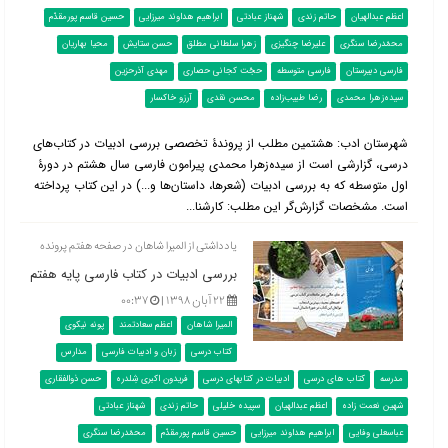
اعظم عبدالهیان
حاتم زندی
شهناز عبادتی
ابراهیم هداوند میرزایی
حسین قاسم پورمقدّم
محمّدرضا سنگری
علیرضا چنگیزی
زهرا سلطانی مطلق
حسن ستایش
محیا بهاریان
فارسی دبیرستان
فارسی متوسطه
حجّت کجانی حصاری
مهدی آذرحزین
سیده‌زهرا محمدی
رضا طبیب‌زاده
محسن نقدی
آرزو خاکسار
شهرستان ادب: هشتمین مطلب از پروندۀ تخصصی بررسی ادبیات در کتاب‌‌های
درسی، گزارشی است از سیده‌زهرا محمدی پیرامون فارسی سال هشتم در دورۀ
اول متوسطه که به بررسی ادبیات (شعرها، داستان‌ها و...) در این کتاب پرداخته
است. مشخصات گزارش‌گر این مطلب: کارشنا...
یادداشتی از المیرا شاهان در صفحه هفتم پرونده
بررسی ادبیات در کتاب فارسی پایه هفتم
۲۲ آبان ۱۳۹۸ |
۰۰:۳۷
المیرا شاهان
اعظم سعادتمند
پونه نیکوی
کتاب درسی
زبان و ادبیات فارسی
مدارس
مدرسه
کتاب های درسی
ادبیات در کتابهای درسی
فریدون اکبری شِلدره
حسن ذوالفقاری
شهین نعمت زاده
اعظم عبدالهیان
سپیده خلیلی
حاتم زندی
شهناز عبادتی
عباسعلی وفایی
ابراهیم هداوند میرزایی
حسین قاسم پورمقدّم
محمّدرضا سنگری