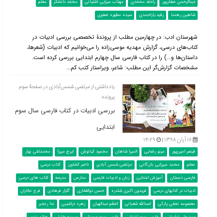
عبدالرحمن صفّارپور
راحله محمّدی
مهتاب میرایی آشتیانی
محمّد دانشگر
معلم
شاهین رهنما
رقیه یاراحمدی
سیده مطهره صفوی
شهرستان ادب: در چهارمین مطلب از پروندۀ تخصصی بررسی ادبیات در
کتاب‌‌های درسی، گزارش مهدیه موسی‌زاده را می‌خوانیم که ادبیات (شعرها،
داستان‌ها و...) را در کتاب فارسی سال چهارم ابتدایی بررسی کرده است.
مشخصات گزارش‌گر این مطلب: شاعر، ویراستار کتب کم...
یادداشتی از مرتضی شمس‌آبادی در صفحۀ سوم
پرونده
بررسی ادبیات در کتاب فارسی سال سوم
ابتدایی
۱۶ آبان ۱۳۹۸ |
۱۴:۲۹
قیصر امین‌پور
مینو رضایی
المیرا شاهان
محمود کیانوش
ایرج میرزا
محمدتقی بهار
معلم
محمد میرزایی بازرگانی
مرتضی شمس آبادی
ناصر کشاورز
کتاب درسی
فارسی دبستان
آموزش ابتدایی
زبان و ادبیات فارسی
مدارس
مدرسه
کتاب های درسی
ادبیات در کتابهای درسی
فریدون اکبری شِلدره
حسن ذوالفقاری
گلزار فرهادی
فرح نجّاران
معصومه نجفی پازکی
اسدالله شعبانی
اعظم عبدالهیان
زهره دزاشیبی
ندا رنجبر