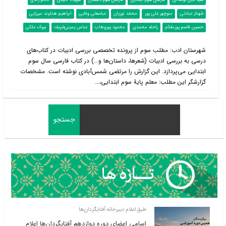
سید علی لواسانی
فارسی سوم ابتدایی
فارسی سوم دبستان
سپیده خلیلی
حاتم زندی
شهناز عبادتی
منوچهر علی پور
محمّد نوریان
عباسعلی وفایی
ابراهیم هداوند میرزایی
حسین قاسم پورمقدّم
راحله محمدی
محمود پوروهاب
عباس یمینی‌شریف
بیوک ملکی
شهرستان ادب: مطلب سوم از پرونده تخصصی بررسی ادبیات در کتاب‌‌های
درسی به بررسی ادبیات (شعرها، داستان‌ها و...) در کتاب فارسی سال سوم
ابتدایی می‌پردازد. این گزارش را مرتضی شمس‌آبادی نوشته است. مشخصات
گزارشگر این مطلب: معلم پایۀ سوم ابتدایی،...
طبق اعلام دبیرخانه آفتابگردان‌ها
اسامی اعضای دوره دوازدهم آفتابگردان‌ها اعلام