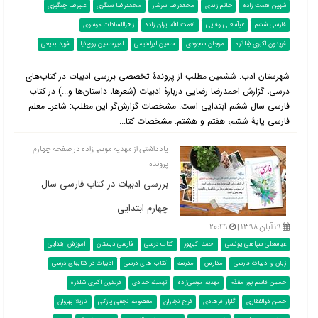
شهین نعمت زاده
حاتم زندی
محمّدرضا سرشار
محمّدرضا سنگری
علیرضا چنگیزی
فارسی ششم
عباّسعلی وفایی
نعمت الله ایران زاده
زهراالسادات موسوی
فریدون اکبری شِلدَره
مرجان سجودی
حسین ابراهیمی
امیرحسین روح‌نیا
فرید بدیعی
شهرستان ادب: ششمین مطلب از پروندۀ تخصصی بررسی ادبیات در کتاب‌‌های
درسی، گزارش احمدرضا رضایی دربارۀ ادبیات (شعرها، داستان‌ها و...) در کتاب
فارسی سال ششم ابتدایی است. مشخصات گزارش‌گر این مطلب: شاعرـ معلم
فارسی پایۀ ششم، هفتم و هشتم. مشخصات کتا...
یادداشتی از مهدیه موسی‌زاده در صفحه چهارم
پرونده
بررسی ادبیات در کتاب فارسی سال
چهارم ابتدایی
۱۹ آبان ۱۳۹۸ |
۲۰:۴۹
عباسعلی سپاهی یونسی
احمد اکبرپور
کتاب درسی
فارسی دبستان
آموزش ابتدایی
زبان و ادبیات فارسی
مدارس
مدرسه
کتاب های درسی
ادبیات در کتابهای درسی
حسین قاسم پور مقدّم
مهدیه موسی‌زاده
تهمینه حدادی
فریدون اکبری شِلدره
حسن ذوالفقاری
گلزار فرهادی
فرح نجّاران
معصومه نجفی پازکی
نازیلا بهروان