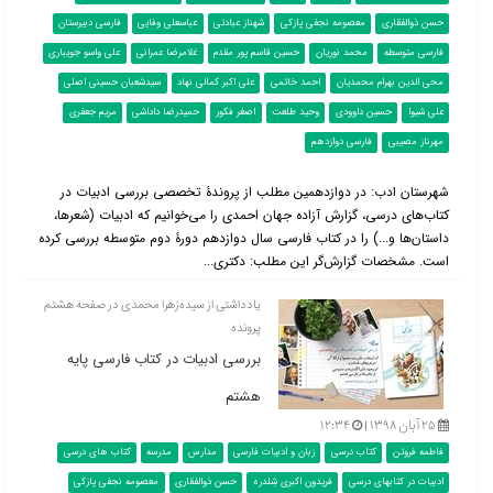
حسن ذوالفقاری
معصومه نجفی پازکی
شهناز عبادتی
عباسعلی وفایی
فارسی دبیرستان
فارسی متوسطه
محمد نوریان
حسین قاسم پور مقدم
غلامرضا عمرانی
علی واسو جویباری
محی الدین بهرام محمدیان
احمد خاتمی
علی اکبر کمالی نهاد
سیدشعبان حسینی اصلی
علی شیوا
حسین داوودی
وحید طلعت
اصغر فکور
حمیدرضا داداشی
مریم جعفری
مهرناز مصیبی
فارسی دوازدهم
شهرستان ادب: در دوازدهمین مطلب از پروندۀ تخصصی بررسی ادبیات در
کتاب‌‌های درسی، گزارش آزاده جهان احمدی را می‌خوانیم که ادبیات (شعرها،
داستان‌ها و...) را در کتاب فارسی سال دوازدهم دورۀ دوم متوسطه بررسی کرده
است. مشخصات گزارش‌گر این مطلب: دکتری...
یادداشتی از سیده‌زهرا محمدی در صفحه هشتم
پرونده
بررسی ادبیات در کتاب فارسی پایه
هشتم
۲۵ آبان ۱۳۹۸ |
۱۲:۳۴
فاطمه فروتن
کتاب درسی
زبان و ادبیات فارسی
مدارس
مدرسه
کتاب های درسی
ادبیات در کتابهای درسی
فریدون اکبری شِلدره
حسن ذوالفقاری
معصومه نجفی پازکی