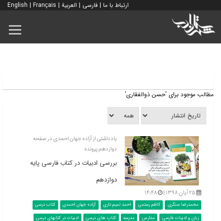
ارتباط با ما
|
فارسی
|
العربية
|
Français
|
English
مطالب موجود برای 'حسن ذوالفقاری'
یادداشتی از آزاده جهان احمدی در صفحه
دوازدهم پرونده
بررسی ادبیات در کتاب فارسی پایه
دوازدهم
۲۵ آبان ۱۳۹۸ |
۱۴:۴۸
محمدرضا سنگری
کاظم رستمی
احمد تمیم داری
آزاده جهان احمدی
کتاب درسی
زبان و ادبیات فارسی
مدارس
مدرسه
کتاب های درسی
ادبیات در کتابهای درسی