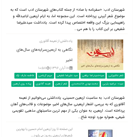
شهرستان ادب:‌ «سفرنامه با صاد» از جمله کتاب‌های شهرستان ادب است که به
موضوع شعر آیینی پرداخته است. این مجموعه اما، به ایام اربعین اباعبدالله و
راهپیمایی بزرگ این واقعه اختصاص پیدا کرده است. یادداشت سیدعلیرضا
شفیعی بر این کتاب را با هم می‌...
یادداشتی از نعیمه آقانوری
نگاهی به اربعین‌سرایه‌های سال‌های
اخیر
۱۸ آبان ۱۳۹۶ |
۱۰:۵۸
شعر عاشورایی
سیدحمیدرضا برقعی
سید علیرضا شفیعی
مریم کرباسی
فاطمه عارف نژاد
سیده مرضیه یثربی
محمدمهدی خانمحمدی
شعر اربعین
نعیمه آقانوری
پیاده روی اربعین
شهرستان ادب: به مناسبت اربعین حسینی، یادداشتی می‌خوانیم از نعیمه
آقانوری که به بررسی اشعار اربعینی سال‌های اخیر، موضوعات و قالب‌های آ‌هان
پرداخته است. اربعین، به ‌عنوان یکی از مهم ‌ترین مناسبتهای مذهبی تقویمی
شیعی، همواره مورد توجه شاع...
این صفحه تا روز اربعین امام حسین با بهترین
شعرهای اربعینی به‌روز می‌شود...