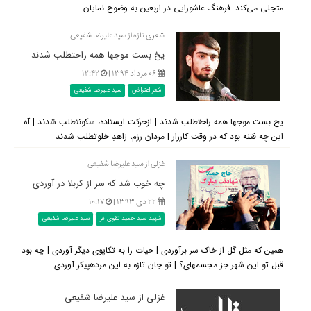
متجلی می‌کند. فرهنگ عاشورایی در اربعین به وضوح نمایان...
شعری تازه از سید علیرضا شفیعی
یخ بست موج‎ها همه راحت‎طلب شدند
۰۶ مرداد ۱۳۹۴ |
۱۲:۴۲
شعر اعتراض
سید علیرضا شفیعی
یخ بست موج‎ها همه راحت‎طلب شدند | ازحرکت ایستاده، سکونت‎طلب شدند | آه
این چه فتنه بود که در وقت کارزار | مردان رزم، زاهدِ خلوت‎طلب شدند
غزلی از سید علی‎رضا شفیعی
چه خوب شد که سر از کربلا در آوردی
۲۲ دی ۱۳۹۳ |
۱۰:۱۷
شهید سید حمید تقوی فر
سید علیرضا شفیعی
همین که مثل گل از خاک سر برآوردی | حیات را به تکاپوی دیگر آوردی | چه بود
قبل تو این شهر جز مجسمه‎ای؟ | تو جان تازه به این مرده‎پیکر آوردی
غزلی از سید علیرضا شفیعی