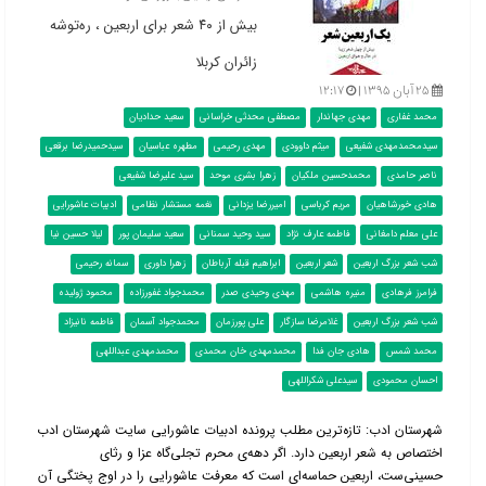
بیش از ۴۰ شعر برای اربعین ، ره‌توشه
زائران کربلا
۲۵ آبان ۱۳۹۵ |
۱۲:۱۷
محمد غفاری
مهدی جهاندار
مصطفی محدثی خراسانی
سعید حدادیان
سیدمحمدمهدی شفیعی
میثم داوودی
مهدی رحیمی
مطهره عباسیان
سیدحمیدرضا برقعی
ناصر حامدی
محمدحسین ملکیان
زهرا بشری موحد
سید علیرضا شفیعی
هادی خورشاهیان
مریم کرباسی
امیررضا یزدانی
نغمه مستشار نظامی
ادبیات عاشورایی
علی معلم دامغانی
فاطمه عارف نژاد
سید وحید سمنانی
سعید سلیمان پور
لیلا حسین نیا
شب شعر بزرگ اربعین
شعر اربعین
ابراهیم قبله آرباطان
زهرا داوری
سمانه رحیمی
فرامرز فرهادی
منیره هاشمی
مهدی وحیدی صدر
محمدجواد غفورزاده
محمود ژولیده
شب شعر بزرگ اربعین
غلامرضا سازگار
علی پورزمان
محمدجواد آسمان
فاطمه نانیزاد
محمد شمس
هادی جان فدا
محمدمهدی خان محمدی
محمدمهدی عبداللهی
احسان محمودی
سیدعلی شکراللهی
شهرستان ادب: تازه‌ترین مطلب پرونده ادبیات عاشورایی سایت شهرستان ادب
اختصاص به شعر اربعین دارد. اگر دهه‌ی محرم تجلی‌گاه عزا و رثای
حسینی‌ست، اربعین حماسه‌ای است که معرفت عاشورایی را در اوج پختگی آن