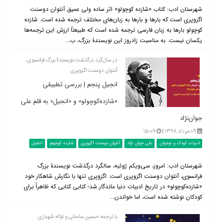
شهرستان ادب: کتاب «شازده کوچولو» اثر ساده ولی عمیق آنتوان دوسنت
اگزوپری است که بارها و بارها به زبان‌های مختلف ترجمه شده است. شازده
کوچولو بارها به زبان فارسی ترجمه شده است که طبیعتاً ارزش این ترجمه‌ها
یکسان نیست. به مناسبت زادروز این نویسندۀ بزرگ، ب...
در سال‌گرد درگذشت نویسندۀ بزرگ فرانسوی،
آنتوان دوسنت اگزوپری
انجیل پنجم | بررسی تطبیقی
«شازده‌کوچولو» و «انجیل» به قلم علی‌
جوان‌نژاد
۰۹ مرداد ۱۳۹۸ |
۱۵:۰۹
ادبیات کودک و نوجوان
علی جوان نژاد
آنتوان دوسنت اگزوپری
شازده کوچولو
انجیل
شهرستان ادب: امروز، سی‌ویکم ژوئیه، سالگرد درگذشت نویسندۀ بزرگ
فرانسوی، آنتوان دوسنت اگزوپری است. اگزوپری تنها با نگارش شاهکار خود
«شازده‌کوچولو» در تاریخ ادبیات دنیا ماندگار شد؛ کتابی کتابی که ظاهراً برای
کودکان نوشته شده است،‌ اما خواندن...
با ترجمه حسین سامانی و غزاله شهبازی