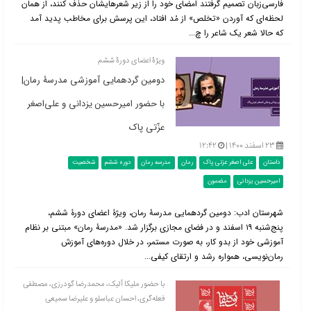
فارسی‌زبان تصمیم گرفتند امضای خود را از زیر شعرهایشان حذف کنند، از همان
لحظه‌ای که آوردن «تخلص» از مُد افتاد، این پرسش برای مخاطب پدید آمد
که حالا شعر یک شاعر را چ...
ویژۀ اعضای دورۀ ششم
دومین گردهمایی آموزشی مدرسۀ رمان|
با حضور امیرحسین یزدانی و علی‌اصغر
عزّتی پاک
۲۳ اسفند ۱۴۰۰ |
۱۲:۴۲
داستان
علی اصغر عزتی پاک
رمان
مدرسه رمان
دوره ششم
شخصیت
امیرحسین یزدانی
مضمون
شهرستان ادب: دومین گردهمایی مدرسۀ رمان، ویژۀ اعضای دورۀ ششم،
پنج‌شنبه ۱۹ اسفند و در فضای مجازی برگزار شد. «مدرسۀ رمان» مبتنی بر نظام
آموزشی خود از بدو کار، به صورت مستمر، در خلال دوره‌های آموزش
رمان‌نویسی، همواره رشد و ارتقای کیفی...
با حضور ملیکا آلیک، محمدرضا گودرزی، مصطفی
فعله‌گری، احسان عباسلو و علیرضا سمیعی