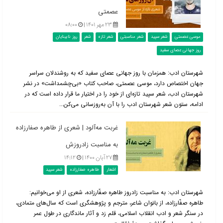
عصمتی
۲۳ مهر ۱۴۰۱ |
۰۸:۰۰
موسی عصمتی
شعر سپید
شعر مناسبتی
شعر تازه
شعر
روز نابینایان
روز جهانی عصای سفید
شهرستان ادب: همزمان با روز جهانی عصای سفید که به روشندلان سراسر
جهان اختصاص دارد، موسی عصمتی، صاحب کتاب «بی‌چشمداشت» در نشر
شهرستان ادب، شعر سپید تازه‌ای از خود را در اختیار ما قرار داده است که در
ادامه، ستون شعر شهرستان ادب را با آن به‌روزسانی می‌کن...
غربت مه‌آلود | شعری از طاهره صفارزاده
به مناسبت زادروزش
۲۷ آبان ۱۴۰۰ |
۱۴:۱۲
اشعار
طاهره صفارزاده
شعر سپید
شهرستان ادب: به مناسبت زادروز طاهره صفّارزاده، شعری از او می‌خوانیم:
طاهره صفّارزاده، از بانوان شاعر، مترجم و پژوهشگری است که سال‌های متمادی،
در سنگر شعر و ادب انقلاب اسلامی، قلم زد و آثار ماندگاری در طول عمر