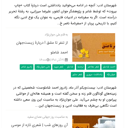
شهرستان ادب: آنچه در ادامه می‌خوانید یادداشتی است دربارۀ کتاب «چاپ
بیروت» که توسّط شاعر و پژوهشگر جوان کشور، علیرضا میرزایی، به رشتۀ تحریر
درآمده است. اگر به سفرنامه در ادبیات فارسی، به عنوان یک نوع ادبی نگاه
کنیم، با تاریخی پربار، از «سفرنامۀ ناصر خ...
به قلم علی جوان‌نژاد
از تنفر تا عشق l دربارۀ زیست‌جهان
احمد شاملو
۲۱ آذر ۱۴۰۱ |
۱۶:۰۰
احمد شاملو
شعر معاصر
ترجمه
شاملو
شعر سپید
علی جوان‌نژاد
زادروز شاعر
جوان‌نژاد
یادداشت مروری
شعر منثور
شهرستان ادب: بیست‌ویکم آذر ماه، زادروز احمد شاملوست؛ شخصیتی که در
زمینه‌های گوناگون قلم زده و سخن گفته است و همیشه هاله‌ای از حواشی
پیرامون او به چشم می‌آید. علی جوان‌نژاد به مناسبت این روز، سعی داشته
است نگاهی بی‌طرف به فعّالیت ادبی و زیست‌جهان این ...
به مناسبت روز جهانی عصای سفید
آن روزهای شب | شعری تازه از موسی