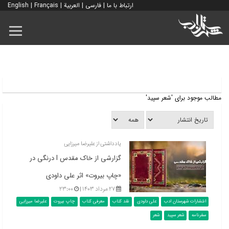
ارتباط با ما
|
فارسی
|
العربية
|
Français
|
English
مطالب موجود برای 'شعر سپید'
یادداشتی از علیرضا میرزایی
گزارشی از خاک مقدس l درنگی در
«چاپ بیروت» اثر علی داودی
۲۷ مرداد ۱۴۰۳ |
۲۳:۰۰
انتشارات شهرستان ادب
علی داودی
نقد کتاب
معرفی کتاب
چاپ بیروت
علیرضا میرزایی
سفرنامه
شعر سپید
شعر