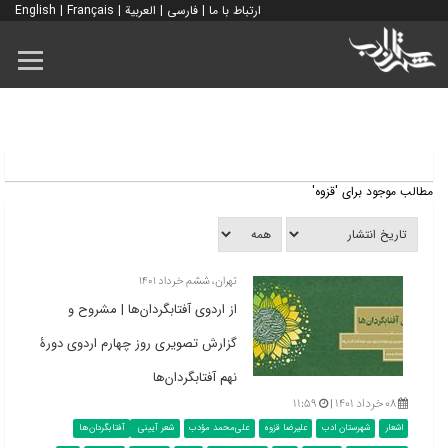
ارتباط با ما
|
فارسی
|
العربية
|
Français
|
English
مطالب موجود برای 'قزوه'
تهران، ششم خرداد ۱۴۰۱
از اردوی آفتابگردان‌ها | مشروح و
گزارش تصویری روز چهارم اردوی دورۀ
نهم آفتابگردان‌ها
۰۸ خرداد ۱۴۰۱ |
۱۱:۵۹
اشعار
شهرستان ادب
علیرضا قزوه
علی‌محمد مؤدب
شعر آیینی
آفتابگردان‌ها