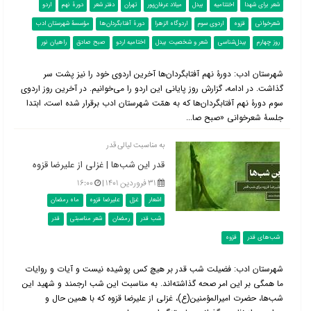
شعر برای شهدا
اختتامیه
بیدل
میلاد عرفان‌پور
تهران
دفتر شعر
دورۀ نهم
اردو
شعرخوانی
قزوه
اردوی سوم
اردوگاه الزهرا
دورۀ آفتابگردان‌ها
مؤسسۀ شهرستان ادب
روز چهارم
بیدل‌شناسی
شعر و شخصیت بیدل
اختامیه اردو
صبح صادق
راهیان نور
شهرستان ادب: دورۀ نهم آفتابگردان‌ها آخرین اردوی خود را نیز پشت سر
گذاشت. در ادامه، گزارش روز پایانی این اردو را می‌خوانیم. در آخرین روز اردوی
سوم دورۀ نهم آفتابگردان‌ها‌ که به همّت شهرستان ادب برقرار شده است، ابتدا
جلسۀ شعرخوانی «صبح صا...
به مناسبت لیالی قدر
قدر این شب‌ها | غزلی از علیرضا قزوه
۳۱ فروردین ۱۴۰۱ |
۱۶:۰۰
اشعار
غزل
علیرضا قزوه
ماه رمضان
شب قدر
رمضان
شعر مناسبتی
قدر
شب‌های قدر
قزوه
شهرستان ادب: فضیلت شب قدر بر هیچ کس پوشیده نیست و آیات و روایات
ما همگی بر این امر صحه گذاشته‌اند. به مناسبت این شب ارجمند و شهید این
شب‌ها، حضرت امیرالمؤمنین(ع)، غزلی از علیرضا قزوه که با همین حال و