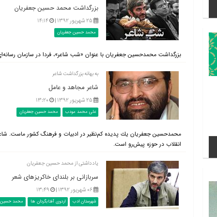
بزرگداشت محمد حسین جعفریان
۲۵ شهریور ۱۳۹۲ |
۱۴:۱۴
محمد حسین جعفریان
بزرگداشت محمدحسین جعفریان با عنوان «شب شاعر»، فردا در سازمان رسانه‌ای 
به بهانه بزرگداشت شاعر
شاعر مجاهد و عامل
۲۵ شهریور ۱۳۹۲ |
۱۳:۲۰
علی محمد مودب
محمد حسین جعفریان
محمدحسین جعفریان یك پدیده كم‌نظیر در ادبیات و فرهنگ كشور ماست. شاع
انقلاب در حوزه پیش‌رو است.
یادداشتی از محمد حسین جعفریان
سربازانی بر بلندای خاکریزهای شعر
۰۶ شهریور ۱۳۹۲ |
۱۳:۴۹
شهرستان ادب
اردوی آفتابگردان ها
محمد حسین ج