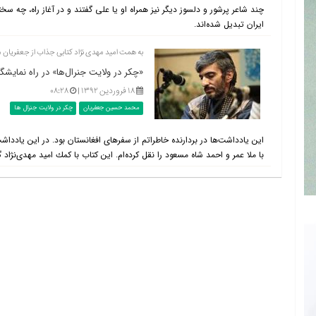
چند شاعر پرشور و دلسوز دیگر نیز همراه او یا علی گفتند و در آغاز راه، چه سخت
ایران تبدیل شده‌اند.
به همت امید مهدی نژاد کتابی جذاب از جعفریان 
«چكر در ولایت جنرال‌ها» در راه نمایشگا
۱۸ فروردین ۱۳۹۲ |
۰۸:۲۸
محمد حسین جعفریان
چکر در ولایت جنرال ها
این یادداشت‌ها در بردارنده خاطراتم از سفرهای افغانستان بود. در این یادداش
با ملا عمر و احمد شاه مسعود را نقل كرده‌ام. این كتاب با كمك امید مهدی‌نژاد