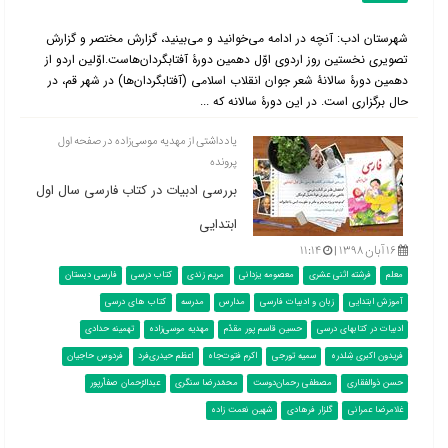
شهرستان ادب: آنچه در ادامه می‌خوانید و می‌بینید، گزارش مختصر و گزارش
تصویری نخستین روز اردوی اوّل دهمین دورۀ آفتابگردان‌هاست.اوّلین اردو از
دهمین دورۀ سالانۀ شعر جوان انقلاب اسلامی (آفتابگردان‌ها) در شهر قم، در
حال برگزاری است. در این دورۀ سالانه که ...
یادداشتی از مهدیه موسی‌زاده در صفحه اول
پرونده
بررسی ادبیات در کتاب فارسی سال اول
ابتدایی
۱۶ آبان ۱۳۹۸ |
۱۱:۱۴
معلم
فرشته اثنی عشری
معصومه یزدانی
مریم زندی
کتاب درسی
فارسی دبستان
آموزش ابتدایی
زبان و ادبیات فارسی
مدارس
مدرسه
کتاب های درسی
ادبیات در کتابهای درسی
حسین قاسم پور مقدّم
مهدیه موسی‌زاده
تهمینه حدادی
فریدون اکبری شِلدره
سمیه تورجی
اکرم فتوت‌جاه
اعظم حیدری‌فرد
فردوس حاجیان
حسن ذوالفقارى
مصطفى رحمان‌دوست
محمّدرضا سنگرى
عبدالرّحمان صفاّرپور
غلامرضا عمرانى
گلزار فرهادى
شهین نعمت زاده