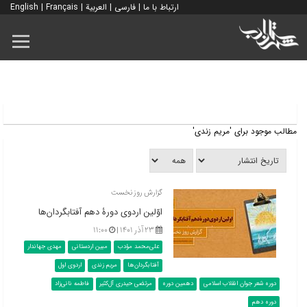
ارتباط با ما
|
فارسی
|
العربية
|
Français
|
English
مطالب موجود برای 'مریم زندی'
گزارش روز نخست
اوّلین اردوی دورۀ دهم آفتابگردان‌ها
۲۳ آذر ۱۴۰۱ |
۱۱:۰۰
علی‌محمد مؤدب
مبین اردستانی
مهدی جهاندار
آفتابگردان‌ها
مریم زندی
اردوی اول
دوره شعر جوان انقلاب اسلامی
دهمین دوره
مرتضی حیدری آل‌کثیر
فاطمه نانی‌زاد
دوره دهم