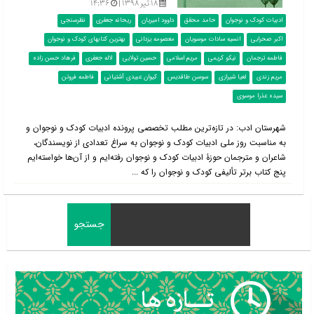
۱۸ تیر ۱۳۹۸ |
۱۴:۳۶
ادبیات کودک و نوجوان
حامد محقق
داوود امیریان
ریحانه جعفری
نظرسنجی
اکبر صحرایی
انسیه سادات موسویان
معصومه یزدانی
بهترین کتابهای کودک و نوجوان
فاطمه ترجمان
نیکو کریمی
مریم اسلامی
حسین تولایی
لاله جعفری
فرهاد حسن‌ زاده
مریم زندی
لعیا شیرازی
سوسن طاقدیس
کیوان عبیدی آشتیانی
فاطمه فروتن
سیده‌ عذرا موسوی
شهرستان ادب: در تازه‌ترین مطلب تخصصی پرونده ادبیات کودک و نوجوان و
به مناسبت روز ملی ادبیات کودک و نوجوان به سراغ تعدادی از نویسندگان،
شاعران و مترجمان حوزۀ ادبیات کودک و نوجوان رفته‌ایم و از آن‌ها خواسته‌ایم
پنج کتاب برتر تألیفی کودک و نوجوان را که ...