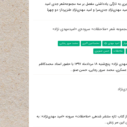
بری به تازگی یادداشتی مفصل بر سه مجموعه‌شعر جدی امید
 مهدی‌نژادِ جدی‌سرا و امید مهدی‌نژادِ طنزپرداز؛ دو چهرۀ
وعه شعر «ملاحظات» سروده‌ی «امیدمهدی نژاد»
ار
امید مهدی نژاد
محمدامین اکبری
محمد سرور رجایی
ملاحظات
حسن صنوبری
شهرستان ادب: نشست نقد و بررسی مجموعه شعر «ملاحظات» سروده‌ی «امیدمهدی نژاد» پنج‌شنبه ۱۸ مردادماه ۱۳۹۷ با حضور استاد محمدکاظم
د عسکری، محمد سرور رجایی، حسن صنو...
ی‌نژاد
شهرستان ادب: در تازه‌ترین مطلب سایت شهرستان ادب غزلی زیبا می‌خوانید از کتاب تازه منتشر شده‎ی «ملاحظات» سروده «امید مهدی‌نژاد»: به
 این سر زنش...