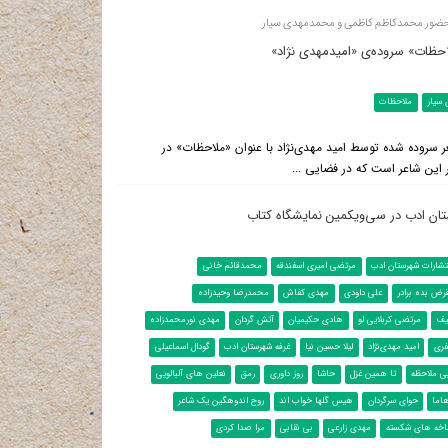
ظات» سروده‌ی «امیدمهدی نژاد»
سیار
ملاحظات
ر سروده شده توسط امید مهدی‌نژاد با عنوان «ملاحظات» در
ر این شاعر است که در فضایی ...
تان ادب در سی‌ویکمین نمایشگاه کتاب
تشارات شهرستان ادب
مرتضی امیری اسفندقه
محمدقائم خانی
رض بده برادر
علی داودی
مهدی کفاش
محمدرضا وحیدزاده
یف
مرتضی کربلایی لو
هادی حکیمیان
آتش گردان
مهدی نورمحمدزاده
فری
امید مهدی‌نژاد
لیلا حسین نیا
غرفه شهرستان ادب
گودال اسماعیلی
ی ملاحظه
تا همین غزل
حاشا
روز داوری
رمق
نعلین های آلبالویی
اما
حوای سرگردان
هیس گلها خواب اند
روح اندوهگین یک شاعر
اخه های شکسته
مهدی زارعی
بی نقابی
مرا صدا کردی