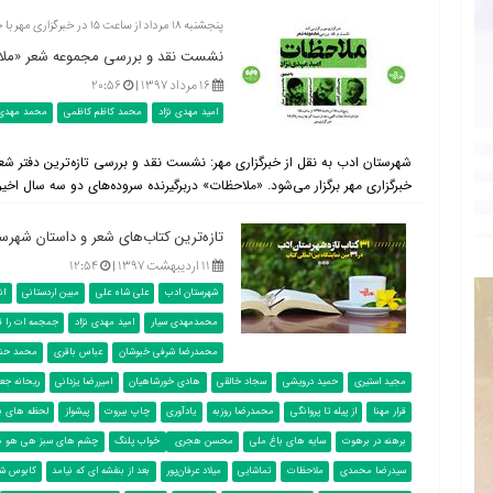
پنجشنبه ۱۸ مرداد از ساعت ۱۵ در خبرگزاری مهر با حضور محمدکاظم کاظمی و محمدمهدی سیار
نشست نقد و بررسی مجموعه شعر «ملاح
۱۶ مرداد ۱۳۹۷ |
۲۰:۵۶
امید مهدی نژاد
محمد کاظم کاظمی
محمد مهدی 
شهرستان ادب به نقل از خبرگزاری مهر: نشست نقد و بررسی تازه‌ترین دفتر شع
خبرگزاری مهر برگزار می‌شود. «ملاحظات» دربرگیرنده سروده‌های دو سه سال اخی
تازه‌ترین کتاب‌های شعر و داستان شهرس
۱۱ اردیبهشت ۱۳۹۷ |
۱۲:۵۴
شهرستان ادب
علی شاه علی
مبین اردستانی
ان
محمدمهدی سیار
امید مهدی نژاد
جمجمه ات را ق
محمدرضا شرفی خبوشان
عباس باقری
محمد حن
مجید استیری
حمید درویشی
سجاد خالقی
هادی خورشاهیان
امیررضا یزدانی
ریحانه جع
قرار مهنا
از پیله تا پروانگی
محمدرضا روزبه
یادآوری
چاپ بیروت
پیشواز
لحظه های ب
برهنه در برهوت
سایه های باغ ملی
محسن هجری
خواب پلنگ
چشم های سبز هی هو ه
سیدرضا محمدی
ملاحظات
تماشایی
میلاد عرفان‌پور
بعد از بنفشه ای که نیامد
کابوس ش