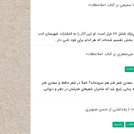
ضا سمیعی بر کتاب «ملاحظات»
شهرستان ادب به نقل از روزنامه‌ی جام جم: مجموعه‌شعر ملاحظات از امید مهدی‌نژاد شامل ۲۸ غزل است. او این آثار را به انتشارات شهرستان ادب
بخش تقسیم شده‌اند که هر کدام برای خود نامی دار...
 میرجعفری بر کتاب «ملاحظات»
احظات
 سعدی شعر طنز هم سروده‌اند؟ اصلاً در شعر حافظ و سعدی طنز
چه زمانی رایج شد كه شاعران شعرهای طنزشان در دفتر و دیوانی
اد» | یادداشتی از حسن صنوبری
احظات
رجزمویه