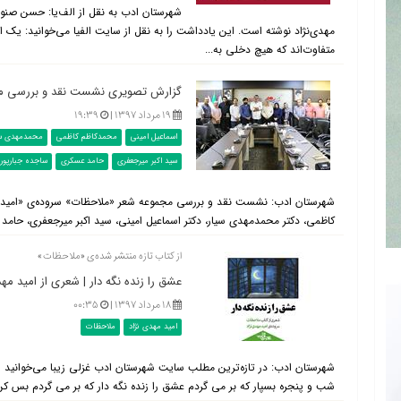
شهرستان ادب به نقل از الف‌یا: حسن صنو
مهدی‌نژاد نوشته است. این یادداشت را به نقل از سایت الفیا می‌خوانید: یک امید
متفاوت‌اند که هیچ دخلی به...
گزارش تصویری نشست نقد و بررسی مجم
۱۹ مرداد ۱۳۹۷ |
۱۹:۳۹
اسماعیل امینی
محمدکاظم کاظمی
محمدمهدی سی
سید اکبر میرجعفری
حامد عسکری
ساجده جبارپور
کاظمی، دکتر محمدمهدی سیار، دکتر اسماعیل امینی، سید اکبر میرجعفری، حام
از کتاب تازه منتشر شده‌ی «ملاحظات»
عشق را زنده نگه دار | شعری از امید مهد
۱۸ مرداد ۱۳۹۷ |
۰۰:۳۵
امید مهدی نژاد
ملاحظات
شب و پنجره بسپار كه بر می گردم عشق را زنده نگه دار كه بر می گردم بس كن