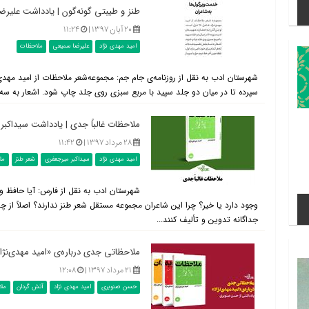
طنز و طیبتی گونه‌گون | یادداشت علیر
۲۰ آبان ۱۳۹۷ |
۱۱:۲۴
امید مهدی نژاد
علیرضا سمیعی
ملاحظات
سپرده تا در میان دو جلد سپید با مربع سبزی روی جلد چاپ شود. اشعار به سه 
ملاحظات غالباً جدی | یادداشت سیداکبر
۲۸ مرداد ۱۳۹۷ |
۱۱:۴۲
امید مهدی نژاد
سیداکبر میرجعفری
شعر طنز
مل
شهرستان ادب به نقل از فارس: آیا حافظ و
وجود دارد یا خیر؟ چرا این شاعران مجموعه مستقل شعر طنز ندارند؟ اصلاً از 
جداگانه تدوین و تألیف كنند...
ملاحظاتی جدی درباره‌‌ی «امید مهدی‌نژ
۲۱ مرداد ۱۳۹۷ |
۱۲:۰۸
حسن صنوبری
امید مهدی نژاد
آتش گردان
مل