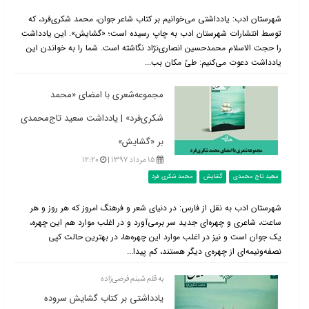
شهرستان ادب: یادداشتی می‌خوانیم بر کتاب شاعر جوان، محمد شکری‌فرد، که
توسط انتشارات شهرستان ادب به چاپ رسیده است؛ «گشایش». این یادداشت
را حجت الاسلام محمدحسین انصاری‌نژاد نگاشته است. شما را به خواندن این
یادداشت دعوت می‌کنیم: طیّ مکان بب...
مجموعه‌شعری با امضای «محمد
شکری‌فرد» | یادداشت سعید تاج‌محمدی
بر «گشایش»
۱۵ مرداد ۱۳۹۷ |
۱۲:۲۰
سعید تاج محمدی
گشایش
محمد شکری فرد
شهرستان ادب به نقل از فارس: در دنیای شعر و فرهنگ امروز که هر روز و هر
ساعت،‌ شاعری و چهره‌ای جدید ‌سر برمی‌آورد و در اغلب موارد هم این چهره،
یک جوان است و نیز در اغلب موارد این چهره‌ها، در بهترین حالت ‌کپی
نصفه‌و‌نیمه‌ای از چهره‌ی دیگر هستند، کم پیدا...
به قلم شبنم فرضی‌زاده
یادداشتی بر کتاب گشایش سروده