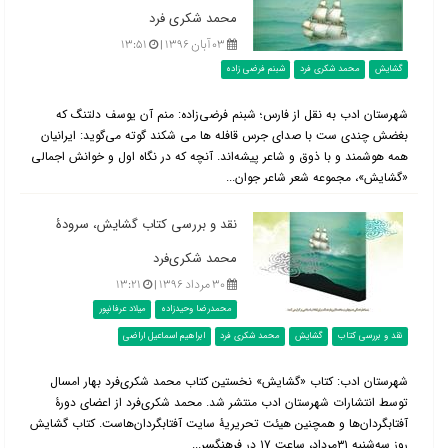
محمد شکری فرد
۰۳ آبان ۱۳۹۶ |
۱۳:۵۱
گشایش
محمد شکری فرد
شبنم فرضی زاده
شهرستان ادب به نقل از فارس؛ شبنم فرضی‌زاده: منم آن یوسف دلتنگ که
بغضش چندی ست با صدای جرس قافله ها می شکند گوته می‌گوید: ایرانیان
همه هوشمند و با ذوق و شاعر پیشه‌اند. آنچه که در نگاه اول و خوانش اجمالی
«گشایش»، مجموعه شعر شاعر جوان...
نقد و بررسی کتاب گشایش، سرودۀ
محمد شکری‌فرد
۳۰ مرداد ۱۳۹۶ |
۱۳:۲۱
محمدرضا وحیدزاده
میلاد عرفانپور
نقد و بررسی کتاب
گشایش
محمد شکری فرد
ابراهیم اسماعیل اراضی
شهرستان ادب: کتاب «گشایش» نخستین کتاب محمد شکری‌فرد بهار امسال
توسط انتشارات شهرستان ادب منتشر شد. محمد شکری‌فرد از اعضای دورۀ
آفتابگردان‌ها و همچنین هیئت تحریریۀ سایت آفتابگردان‌هاست. کتاب گشایش
روز سه‌شنبه ۳۱مرداد، ساعت ۱۷ در فرهنگسر...