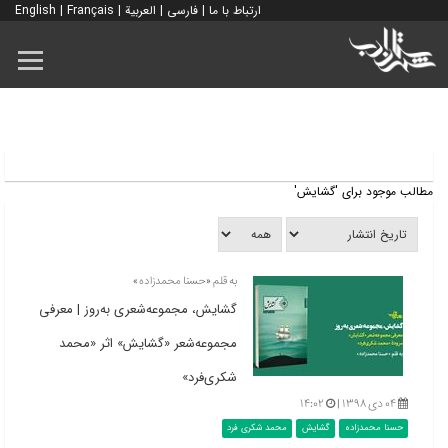
ارتباط با ما
|
فارسی
|
العربية
|
Français
|
English
مطالب موجود برای 'گشایش'
به قلم «حسنا محمدزاده»
گشایش، مجموعه‌شعری به‌روز | معرفی
مجموعه‌شعر «گشایش» اثر «محمد
شکری‌فرد»
۰۴ دی ۱۳۹۸ |
۱۴:۰۲
حسنا محمدزاده
گشایش
محمد شکری فرد