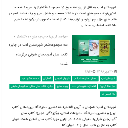
شهرستان ادب به نقل از روزنامۀ صبح نو: مجموعۀ «گشایش» سرود‌ۀ «محمد
شکری‌فرد» مجموعه‌ای است در هشتاد صفحه و شامل سی و یک قطعه شعر در
قالب‌های غزل، چهارپاره و ترکیب‌بند که از لحاظ مضمون در برگیرندۀ مفاهیم
عاشقانه، اجتماعی، مذهبی ...
«مرا صدا کردی؟»، «پرچم صلح» و «گشایش»
سه مجموعه‌شعر شهرستان ادب در جایزه
کتاب سال آذربایجان شرقی برگزیده
شدند
۳۰ مهر ۱۳۹۸ |
۱۶:۴۰
شهرستان ادب
انتشارات شهرستان ادب
شهریار شفیعی
گشایش
محمد شکری فرد
مرا صدا کردی؟
افتخارات شهرستان ادب
پرچم صلح
جایزه کتاب سال استان آذرباییجان شرقی
لیلا حسین نیا
شهرستان ادب: همزمان با آیین افتتاحیه هفدهمین نمایشگاه بین‌المللی کتاب
تبریز و دهمین نمایشگاه مطبوعات استان، برگزیدگان «جایزه کتاب سال
آذربایجان شرقی» معرفی شدند. در اولین دوره کتاب سال استان هفت عنوان
کتاب به عنوان کتاب سال و ۱۴ عنوان کتا...