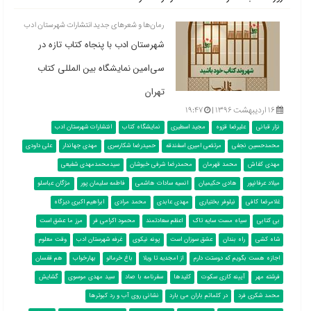
رمان‌ها و شعرهای جدید انتشارات شهرستان ادب
شهرستان ادب با پنجاه کتاب تازه در
سی‌امین نمایشگاه بین المللی کتاب
تهران
۱۶ اردیبهشت ۱۳۹۶ |
۱۹:۴۷
نزار قبانی
علیرضا قزوه
مجید اسطیری
نمایشگاه کتاب
انتشارات شهرستان ادب
محمدحسین نجفی
مرتضی امیری اسفندقه
حمیدرضا شکارسری
مهدی جهاندار
علی داودی
مهدی کفاش
محمد قهرمان
محمدرضا شرفی خبوشان
سیدمحمدمهدی شفیعی
میلاد عرفانپور
هادی حکیمیان
انسیه سادات هاشمی
فاطمه سلیمان پور
مژگان عباسلو
غلامرضا کافی
نیلوفر بختیاری
مهدی عابدی
محمد مرادی
ابراهیم اکبری دیزگاه
بی کتابی
سیاه مست سایه تاک
اعظم سعادتمند
محمود اکرامی فر
مرز ما عشق است
شاه کشی
راه بندان
عشق سوزان است
پونه نیکوی
غرفه شهرستان ادب
وقت معلوم
اجازه هست بگویم که دوستت دارم
از امجدیه تا ویلا
باغ خرمالو
بهارخواب
هم قفسان
فرشته مهر
آیینه کاری سکوت
کلیدها
سفرنامه با صاد
سید مهدی موسوی
گشایش
محمد شکری فرد
در کلماتم باران می بارد
نشانی روی آب و رد کبوترها