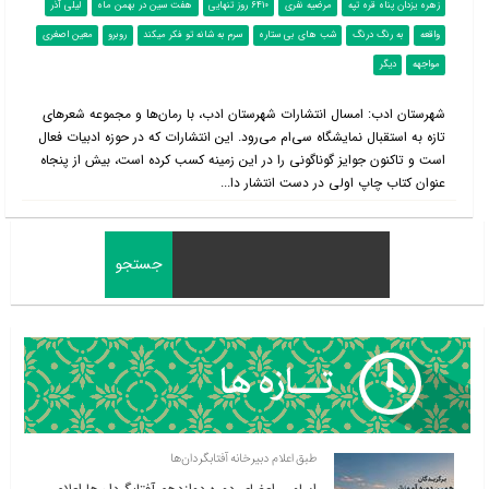
زهره یزدان پناه قره تپه
مرضیه نفری
6410 روز تنهایی
هفت سین در بهمن ماه
لیلی آذر
واقعه
به رنگ درنگ
شب های بی ستاره
سرم به شانه تو فکر میکند
روبرو
معین اصغری
مواجهه
دیگر
شهرستان ادب: امسال انتشارات شهرستان ادب، با رمان‌ها و مجموعه شعرهای
تازه به استقبال نمایشگاه سی‌ام می‌رود. این انتشارات که در حوزه ادبیات فعال
است و تاکنون جوایز گوناگونی را در این زمینه کسب کرده است، بیش از پنجاه
عنوان کتاب چاپ اولی در دست انتشار دا...
طبق اعلام دبیرخانه آفتابگردان‌ها