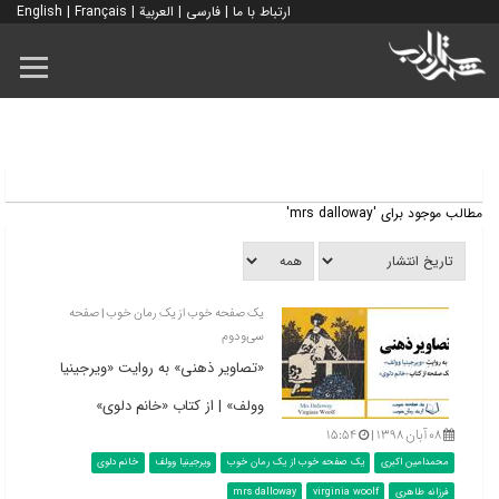
ارتباط با ما
|
فارسی
|
العربية
|
Français
|
English
مطالب موجود برای 'mrs dalloway'
یک صفحه خوب از یک رمان خوب | صفحه
سی‌‌ودوم
«تصاویر ذهنی» به روایت «ویرجینیا
وولف» | از کتاب «خانم دلوی»
۰۸ آبان ۱۳۹۸ |
۱۵:۵۴
محمدامین اکبری
یک صفحه خوب از یک رمان خوب
ویرجینیا وولف
خانم دلوی
فرزانه طاهری
virginia woolf
mrs dalloway