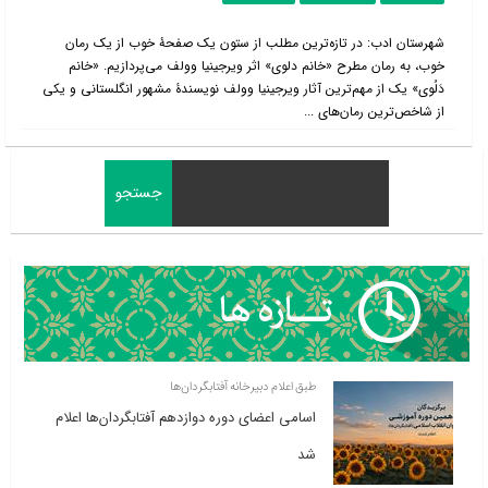
شهرستان ادب: در تازه‌ترین مطلب از ستون یک صفحۀ خوب از یک رمان
خوب، به رمان مطرح «خانم دلوی» اثر ویرجینیا وولف می‌پردازیم. «خانم
دَلُو‌ی» یک از مهم‌ترین آثار‌ ویرجینیا وولف نویسندۀ مشهور‌ انگلستانی و یکی
از شاخص‌ترین رمان‌های‌ ...
طبق اعلام دبیرخانه آفتابگردان‌ها
اسامی اعضای دوره دوازدهم آفتابگردان‌ها اعلام
شد