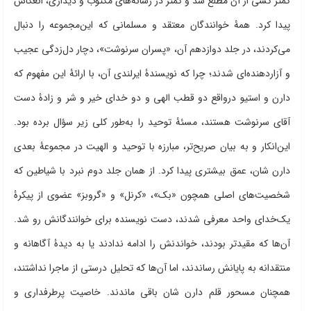
کمتر کسی از آن مطلع شد و کمتر در رسانه‌های مکتوب و دیداری، انعکاس
پیدا کرد. همۀ خوانندگان معتقد و مسلمانی که این‌مجموعه را دنبال
می‌کردند، در جلد دوازدهم آن، «پسران سرنوشت»، دچار دل‌زدگی عجیب
و آزاردهنده‌ای شدند؛ چرا که نویسندۀ ایرلندی آن، با ارائۀ این مفهوم که
دارن و استیو درواقع دو قطب الهی و دو خدای خیر و شر و زادۀ دست
آقای سرنوشت هستند، مسئۀ توحید را به‌طور کلی زیر سؤال برده بود.
این‌انکار و به بیان صریح‌تر، مبارزه با توحید و الهیت در مجموعۀ بعدی
دارن شان، عمق بیشتری پیدا کرد. از همان جلد دوم نبرد با شیاطین که
شخصیت‌های اصلی همچون «بک»، «کرنل» و «گروبز» عضوی از پیکرۀ
یک‌خدای واحد معرفی شدند، دست نویسنده برای خوانندگانش رو شد.
آن‌ها که مقیدتر بودند، خواندنش را ادامه ندادند یا به دیدۀ آگاهانه و
منتقدانه به پایانش رساندند، اما آن‌ها که تحلیل درستی از ماجرا نداشتند،
همچنان مسحور قلم دارن شان باقی ماندند. خاصیت پرطرفداری و