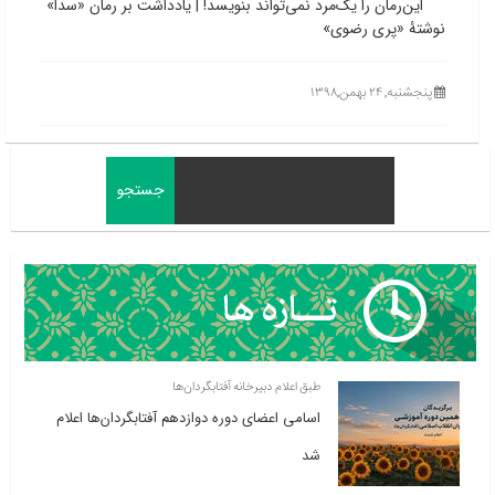
این‌رمان را یک‌مرد نمی‌تواند بنویسد! | یادداشت بر رمان «سدا»
نوشتۀ «پری رضوی»
پنجشنبه, ۲۴ بهمن,۱۳۹۸
طبق اعلام دبیرخانه آفتابگردان‌ها
اسامی اعضای دوره دوازدهم آفتابگردان‌ها اعلام
شد