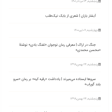
پنجشنبه, ۱۳ مرداد,۱۴۰۱
آبشار باران | شعری از بابک نیک‌طلب
چهارشنبه, ۰۹ تیر,۱۴۰۰
جنگ در اراک | معرفی رمان نوجوان «تفنگ بادی» نوشتۀ
«محسن محمدی»
پنجشنبه, ۲۴ بهمن,۱۳۹۸
سروها ایستاده می‌میرند | یادداشت «رقیه کیه» بر رمان «سرو
بلند گوراب»
پنجشنبه, ۲۴ بهمن,۱۳۹۸