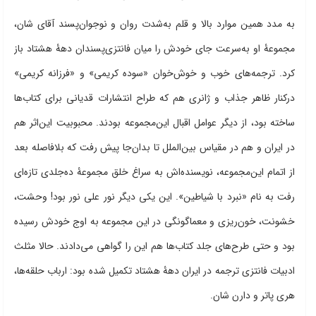
به مدد همین موارد بالا و قلم به‌شدت روان و نوجوان‌پسند آقای شان،
مجموعۀ او به‌سرعت جای خودش را میان فانتزی‌پسندان دهۀ هشتاد باز
کرد. ترجمه‌های خوب و خوش‌خوان «سوده کریمی» و «فرزانه کریمی»
درکنار ظاهر جذاب و ژانری هم که طراح انتشارات قدیانی برای کتاب‌ها
ساخته بود، از دیگر عوامل اقبال این‌مجموعه بودند. محبوبیت این‌اثر هم
در ایران و هم در مقیاس بین‌الملل تا بدان‌جا پیش رفت که بلافاصله بعد
از اتمام این‌مجموعه، نویسنده‌اش به سراغ خلق مجموعۀ ده‌جلدی تازه‌ای
رفت به نام «نبرد با شیاطین». این یکی دیگر نور علی نور بود! وحشت،
خشونت، خون‌ریزی و معماگونگی در این مجموعه به اوج خودش رسیده
بود و حتی طرح‌های جلد کتاب‌ها هم این را گواهی می‌دادند. حالا مثلث
ادبیات فانتزی ترجمه در ایران دهۀ هشتاد تکمیل شده بود: ارباب حلقه‌ها،
هری پاتر و دارن شان.