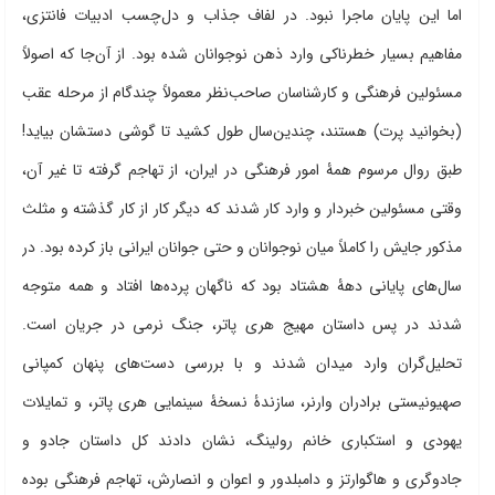
اما این پایان ماجرا نبود. در لفاف جذاب و دل‌چسب ادبیات فانتزی،
مفاهیم بسیار خطرناکی وارد ذهن نوجوانان شده بود. از آن‌جا که اصولاً
مسئولین فرهنگی و کارشناسان صاحب‌نظر معمولاً چندگام از مرحله عقب
(بخوانید پرت) هستند، چندین‌سال طول کشید تا گوشی دستشان بیاید!
طبق روال مرسوم همۀ امور فرهنگی در ایران، از تهاجم گرفته تا غیر آن،
وقتی مسئولین خبردار و وارد کار شدند که دیگر کار از کار گذشته و مثلث
مذکور جایش را کاملاً میان نوجوانان و حتی جوانان ایرانی باز کرده بود. در
سال‌های پایانی دهۀ هشتاد بود که ناگهان پرده‌ها افتاد و همه متوجه
شدند در پس داستان مهیج هری پاتر، جنگ نرمی در جریان است.
تحلیل‌گران وارد میدان شدند و با بررسی دست‌های پنهان کمپانی
صهیونیستی برادران وارنر، سازندۀ نسخۀ سینمایی هری پاتر، و تمایلات
یهودی و استکباری خانم رولینگ، نشان دادند کل داستان جادو و
جادوگری و هاگوارتز و دامبلدور و اعوان و انصارش، تهاجم فرهنگی بوده