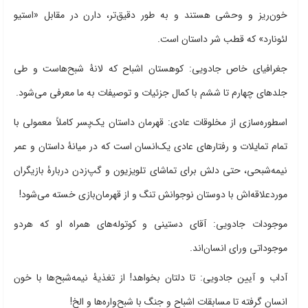
خون‌ریز و وحشی هستند و به طور دقیق‌تر، دارن در مقابل «استیو
لئونارد» که قطب شر داستان است.
جغرافیای خاص جادویی: کوهستان اشباح که لانۀ شبح‌هاست و طی
جلدهای چهارم تا ششم با کمال جزئیات و توصیفات به ما معرفی می‌شود.
اسطوره‌سازی از مخلوقات عادی: قهرمان داستان یک‌پسر کاملاً معمولی با
تمام تمایلات و رفتارهای عادی یک‌انسان است که در میانۀ داستان و عمر
نیمه‌شبحی، حتی دلش برای تماشای تلویزیون و گپ‌زدن دربارۀ بازیگران
موردعلاقه‌اش با دوستان نوجوانش تنگ و از قهرمان‌بازی خسته می‌شود!
موجودات جادویی: آقای دستینی و کوتوله‌های همراه او که هردو
موجوداتی ورای انسان‌اند.
آداب و آیین جادویی: تا دلتان بخواهد! از تغذیۀ نیمه‌شبح‌ها با خون
انسان گرفته تا مسابقات اشباح و جنگ با شبح‌واره‌ها و الخ!