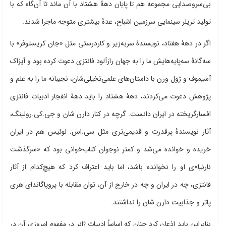
بی‌سروصدایی مجموعه هم تا پایان دهۀ هشتاد با آن ماند تا آن‌گاه که با
تولید تریلر سینمایی سرزمین اشباح، عدۀ بیشتری متوجه ماجرا شدند.
اگر در دهۀ هفتاد، نویسندۀ سربه‌زیر و کاردرستی مثل «جان کریستوفر» با
سه‌گانۀ سه‌پایه‌هایش ما را به جهان رازآلود فانتزی دعوت کرده بود و آیزاک
آسیموف و ژول ورن با داستان‌های علمی‌تخیلی‌شان، نجیبانه ما را به علم و
پژوهش دعوت می‌کردند، دهۀ هشتاد را باید دهۀ انفجار ادبیات فانتزی
افسارگریخته در ایران دانست. گرچه در کنار دارن شان و جی.کی.رولینگ،
آثار نویسندۀ پرقدرت و قدیمی‌تری مثل سی.اس. لوئیس هم در ایران
خریده و خوانده می‌شد و کمتر نوجوان کتاب‌خوانی بود که «سرگذشت
نارنیا»ی او را نخوانده باشد، اما باید اعتراف کرد که هیچ‌کدام از آثار
فانتزی، چه در ایران و چه در خارج از آن، توان مقابله با پروپاگاندای هری
پاتر و جذابیت دارن شان را نداشتند.
بنابراین باید اذعان کرد چنان که اساساً ادبیات ژانر در مفهوم امروزی آن در