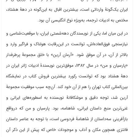
ایران یک‌گونۀ وارداتی است، بیشترین اقبال به این‌گونه در دهۀ هشتاد،
مختص به ادبیات ترجمه، به‌ویژه نوع انگلیسی آن بود.
در این میان اما، یکی از نویسندگان دهه‌شصتی ایران، با موقعیت‌شناسی و
نیازسنجی فوق‌العاده‌اش، توانست در این‌رقابت هولناک و فراگیر وارد و
بالاتر از آن، در آن موفق شود. «آرمان آرین» با خلق مجموعۀ پرطرفدار
«پارسیان و من» در سال 1382، موفق‌ترین نویسندۀ ادبیات ژانر ایران در
دهۀ هشتاد بود که توانست رکورد بیشترین فروش کتاب در نمایشگاه
بین‌المللی کتاب تهران را هم از آن خود کند. آن‌چه سبب موفقیت مجموعۀ
آرین شد، توجه دقیق و موشکافانۀ نویسنده به اسطوره‌های ایرانی و
غنی‌ترین منبع داستان ایرانی، شاهنامه، بود. پارسیان و من که درواقع
بازآفرینی سه‌داستان از شاهنامۀ فردوسی است، با توجه به عناصر داستان
فانتزی همچون مکان و آداب و موجودات خاص که پیش از این ذکر آن