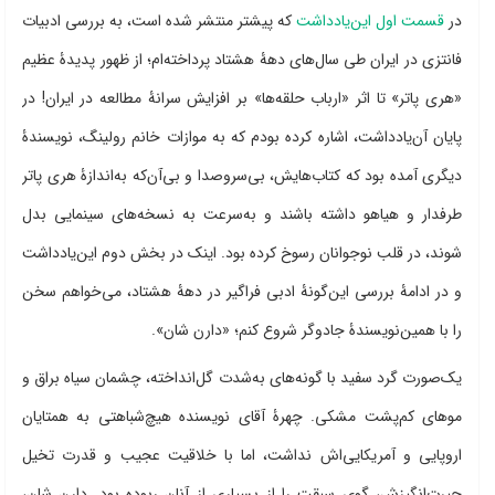
در
قسمت اول این‌یادداشت
که پیشتر منتشر شده است، به بررسی ادبیات
فانتزی در ایران طی سال‌های دهۀ هشتاد پرداخته‌ام؛ از ظهور پدیدۀ عظیم
«هری پاتر» تا اثر «ارباب حلقه‌ها» بر افزایش سرانۀ مطالعه در ایران! در
پایان آن‌یادداشت، اشاره کرده بودم که به موازات خانم رولینگ، نویسندۀ
دیگری آمده بود که کتاب‌هایش، بی‌سروصدا و بی‌آن‌که به‌اندازۀ هری‌ پاتر
طرفدار و هیاهو داشته باشند و به‌سرعت به نسخه‌های سینمایی بدل
شوند، در قلب نوجوانان رسوخ کرده بود. اینک در بخش دوم این‌یادداشت
و در ادامۀ بررسی این‌گونۀ ادبی فراگیر در دهۀ هشتاد، می‌خواهم سخن
را با همین‌نویسندۀ جادوگر شروع کنم؛ «دارن شان».
یک‌صورت گرد سفید با گونه‌های به‌شدت گل‌انداخته، چشمان سیاه براق و
موهای کم‌پشت مشکی. چهرۀ آقای نویسنده هیچ‌شباهتی به همتایان
اروپایی و آمریکایی‌اش نداشت، اما با خلاقیت عجیب و قدرت تخیل
حیرت‌انگیزش، گوی سبقت را از بسیاری از آنان ربوده بود. دارن شان،