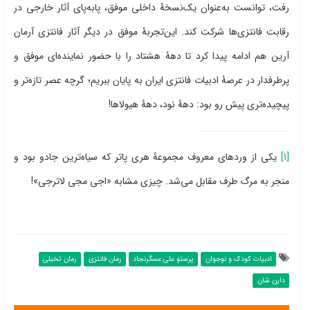
رفت، توانست به‌عنوان یک‌نسخۀ داخلی موفق، پابه‌پای آثار خارجی در
رقابت فانتزی‌ها شرکت کند. این‌تجربۀ موفق در دیگر آثار فانتزی آرمان
آرین هم ادامه پیدا کرد تا دهۀ هشتاد را با حضور نماینده‌ای موفق و
پرطرفدار در عرصۀ ادبیات فانتزی ایران به پایان ببریم؛ گرچه عصر تازه‌تر و
پیچیده‌تری پیش رو بود: دهۀ نود، دهۀ هیولاها!‌
[1]
یکی از وردهای معروف مجموعۀ هری پاتر که سیاه‌ترین جادو بود و
منجر به مرگ طرف مقابل می‌شد. چیزی مشابه «اجی مجی لاترجی»!
ادبیات کودک و نوجوان
پرستو علی عسگرنجاد
رمان فانتزی
رمان تخیلی
دارن شان