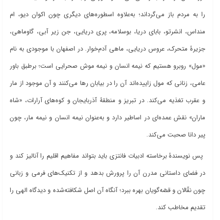
را به مردم باز می
گرداند؛ به
علاوه اسطوره
های دیگری چون اکوان دیو، ام
منداس، انشرتو، بابای دریا، بوسلامه، پری دریایی، جن زیر آبی، گاوماهی،
جزیرۀ متحرک، عروس دریایی، ماهی آدم
خوار. در اصفهان با موجودی به نام
«مول» روبرو هستیم که نیمه انسان و نیمه موش صحرایی است؛ برطبق باور
عامی، زنانی که مول زاییده
اند آن را در بیابان رها می
کنند و آن موجود از مار
و عقرب تغذیه می
کند. در تبریز و منطقۀ آذربایجان و کوه
های آرارات، «شاه
ماران» نقش عمده
ای در اساطیر دارد و به
عنوان نیمه انسان و نیمه مار، چون
پیر دانا صحبت می
کند
.
پس نویسندۀ برخاسته ادبیات فانتزی باید بتواند مفاهیم اقلیم را آنالیز کند و
در فضای داستانی مدرن آن را پرورش بدهد و از تکنیک
های فرمی و زبانی
چون نقّالان و قصّه
گویان بهره ببرد؛ آنگاه آن اصل شکافته
شده و دیدگاه الهی را
تقدیم مخاطب کند
.