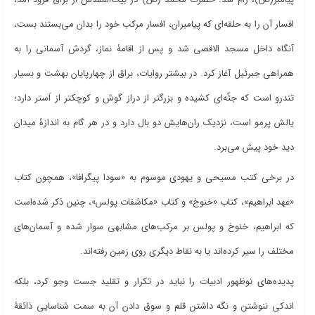
افسار آن را به حلقه
ای که پیامبران، افسار مرکب خود را بدان می
بستند بست،
آنگاه داخل مسجد الاقصی شد و پس از اقامۀ نماز، گردش آسمانی را به
همراهی جبرئیل آغاز کرد. در بیشتر روایات، براق از چهارپایان بهشت و بسیار
تندرو است که جثّه
ای کشیده و بزرگتر از دراز گوش و کوچکتر از اَستر دارد؛
یالش پرمو است، نزدیک ران
هایش دو بال دارد و در هر گام به اندازۀ میدان
دید خود پیش می
برد
.
در برخی کتب مسیحی و یهودی موسوم به «سودا پیگرافا»، همچون کتاب
«عهد ابراهیم»، کتاب «خنوخ» و کتاب «مکاشفات پولس»، چنین ذکر شده
است
که ابراهیم، خنوخ و پولس بر مرکب
های مشابهی سوار شده و آسمان
های
مختلف را سیر کرده
اند یا به نقاط دیگری روی زمین رفته
اند
.
پدیده
های نوظهور ادبیات را نباید در تکرار و تقلید جست وجو کرد، بلکه
اندکی ننوشتن و نگه داشتن قلم و سوق دادن آن به سمت شناسایی ذائقۀ