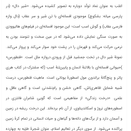
اغلب به عنوان نماد تولّد دوباره به تصویر کشیده می
شود. «شیر دال» (در
پارسی میانه: بشکوچ) موجودی افسانه
ای با تن شیر و سر عقاب (دال وازه
فارسی عقاب) و گوش اسب است؛ این موجود افسانه
ای در فیلم
های هالیوودی
به صورت سنگی نمایش داده می
شود که در عین سخت و تنومند بودن به
نرمی حرکت می
کند و قهرمان را در پشت خود سوار می
کند و پرواز می
کند.
نمونۀ شیر دال در تخت جمشید قبل از ورودی دروازه ملل است. «قنطورس
»
(
حیوانی افسانه
ای با بالاتنۀ انسان و پایین
تنۀ اسب
)
که مشترک در کتاب هری
پاتر و پنج
گانۀ براندون مول اسطورۀ یونانی است. ماهیت قنطورس، درست
شبیه شمایل ظاهری
اش، گاهی خشن و رام
نشدنی است و گاهی عاقل و
علمی. «درخت زندگی» از مفاهیمی است که گویی شاعران فانتزی در
اسطوره
های نروژ و اسکاندیناوی، از آن نام برده
اند. این درخت ریشه در زمین
و آسمان دارد و از برگ
های دانه
ها و گیاهان و حیات انسانی در تمام کرۀ زمین
پراکنده می
شود. از سوی دیگر در تعالیم اسلام، عنوان شجرۀ طیّبه به چهارده