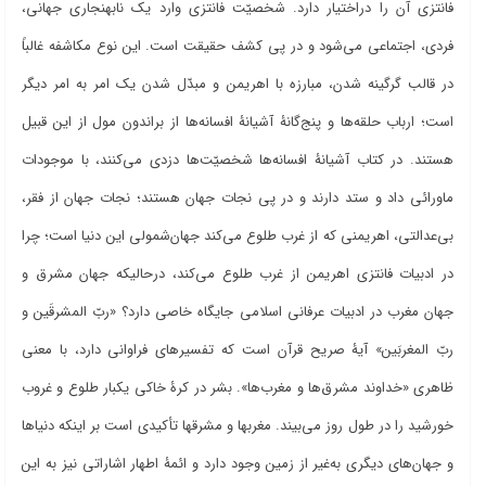
فانتزی آن را دراختیار دارد. شخصیّت فانتزی وارد یک نابهنجاری جهانی،
فردی، اجتماعی می
شود و در پی کشف حقیقت است. این نوع مکاشفه غالباً
در قالب گرگینه شدن، مبارزه با اهریمن و مبدّل شدن یک امر به امر دیگر
است؛ ارباب حلقه
ها و پنج
گانۀ آشیانۀ افسانه
ها از براندون مول از این قبیل
هستند. در کتاب آشیانۀ افسانه
ها شخصیّت
ها دزدی می
کنند، با موجودات
ماورائی داد و ستد دارند و در پی نجات جهان هستند؛ نجات جهان از فقر،
بی
عدالتی، اهریمنی که از غرب طلوع می
کند جهان
شمولی این دنیا است؛ چرا
در ادبیات فانتزی اهریمن از غرب طلوع می
کند، درحالیکه جهان مشرق و
جهان مغرب در ادبیات عرفانی اسلامی جایگاه خاصی دارد؟ «ربّ
المشرقَین و
ربّ المغربَین» آیۀ صریح قرآن است که تفسیرهای فراوانی دارد، با معنی
ظاهری «خداوند مشرق
ها و مغرب
ها». بشر در کرۀ خاکی یکبار طلوع و غروب
خورشید را در طول روز می
بیند. مغرب‏ها و مشرق‏ها تأکیدی است بر اینکه دنیاها
و جهان
های دیگری به
غیر از زمین وجود دارد و ائمۀ اطهار اشاراتی نیز به این