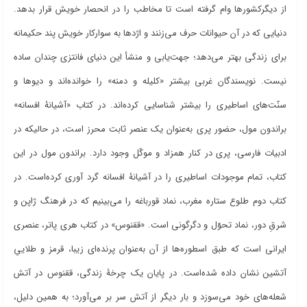
از دیگرکشورها وام گرفته است تا مخاطب را در انحصار خویش قرار بدهد.
دنیایی که در آن حیوانات حرف می
زنند و اژدها به سوارکار خویش پند حکیمانه
برای زندگی بهتر می
دهد؛ جهت
یابی و منشأ این دنیای فانتزی چندان ساده
نیست. نویسندگان غربی بیشتر «کلیله و دمنه» را خوانده
اند و دیوها و
سنّت
های اساطیری را بیشتر شناسایی کرده
اند. در کتاب «آشیانۀ افسانه»
براندون مول، حضور پری به
عنوان یک عنصر ثابت محرز است، در حالیکه در
ادبیات فارسی، پری در کنار همزاد و موکّل وجود دارد. براندون مول در این
کتاب، تمام موجودات اساطیری را در آشیانۀ افسانه گرد آوری کرده
است. در
کتاب دوم طلوع ستاره مغرب، نماد قورباغه را می
بینیم که در فرهنگ ژاپن و
شرقِ دور، نماد تحوّل و دگرگونی است. «ققنوس» در کتاب هری پاتر، عنصری
ایرانی است که طبق اسطوره
ها از آن به
عنوان پرنده
ای زیبا، قرمز و طلاییِ
آتشین نشان داده شده
است. در پایان یک چرخۀ زندگی، ققنوس در آتش
شعله
های خود می
سوزد و بار دیگر از آتش سر بر می
آورد؛ به همین دلیل،