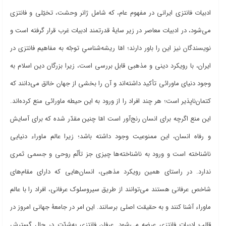
ادبیات فانتزی ایرانی در مفهوم عام، که شامل ژانر وحشت، تخیّلی و فانتزی
می
شود، در ادبیات معاصر در زیر سایۀ قدرتمند ادبیات غرب قرار گرفته است و
نویسندگان نیز این را باور دارند؛ امّا ریشه
شناسیِ توجّه به مفاهیم فانتزی در
ایران، با رویکرد دینی و مذهبی قابل بررسی است، زیرا بزرگان دین اسلام به
وجود دنیای ماورائی تأکید داشته
اند و آن را بخشی از جهان خالق می
دانند که
کتمان
ناپذیر است؛ هر چند افراد را از ورود به این حیطه ماورائی منع کرده
اند.
این منع اگرچه برای انسان رنج
آور است امّا چنین مقدّر شده که برای آسایش
و رفاه انسان، این ممنوعیت وجود داشته باشد؛ زیرا عالم ماوراء دنیایی
ناشناخته است و ورود به ناشناخته
ها چیزی جز تألّم روحی و جسمی ثمری
ندارد. در راستای همین رویکرد مذهبی، انسان
هایی که دارای مقام
های
شاخص عرفانی هستند می
توانند از طریق سیروسلوک عرفانی، افراد را با عالم
ماوراء آشنا کنند و به حقیقت اصلی برسانند. این امر در جامعۀ جهانی امروز در
قالب ادبیات فانتزی عرضه می
شود. عرفان فانتزی به‌شدّت در حال گسترش