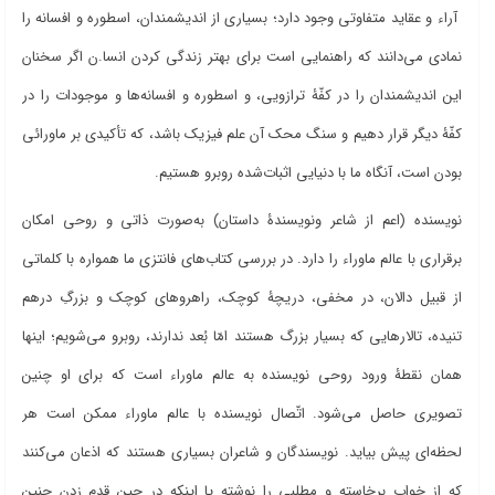
آراء و عقاید متفاوتی وجود دارد؛ بسیاری از اندیشمندان، اسطوره و افسانه را
نمادی می
دانند که راهنمایی است برای بهتر زندگی کردن انسا.ن اگر سخنان
این اندیشمندان را در کفّۀ ترازویی، و اسطوره و افسانه
ها و موجودات را در
کفّۀ دیگر قرار دهیم و سنگ محک آن علم فیزیک باشد، که تأکیدی بر ماورائی
بودن است، آنگاه ما با دنیایی اثبات
شده روبرو هستیم
.
نویسنده (اعم از شاعر ونویسندۀ داستان) به
صورت ذاتی و روحی امکان
برقراری با عالم ماوراء را دارد. در بررسی کتاب
های فانتزی ما همواره با کلماتی
از قبیل دالان، در مخفی، دریچۀ کوچک، راهروهای کوچک و بزرگِ درهم
تنیده، تالارهایی که بسیار بزرگ هستند امّا بُعد ندارند، روبرو می
شویم؛ اینها
همان نقطۀ ورود روحی نویسنده به عالم ماوراء است که برای او چنین
تصویری حاصل می
شود. اتّصال نویسنده با عالم ماوراء ممکن است هر
لحظه
ای پیش بیاید. نویسندگان و شاعران بسیاری هستند که اذعان می
کنند
که از خواب برخاسته و مطلبی را نوشته یا اینکه در حین قدم زدن چنین