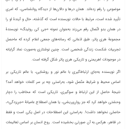
موضوعی را رقم زده
اند. همان درها و دالان
ها از دیدگاه روانشناسی، که امری
تأیید شده است، مرتبط با حالات نویسنده است که گذشته، حال و آیندۀ او را
در همان بدو اتّصال رقم می
زند به
عنوان نمونه «جی کی رولینگ» نویسندۀ
مجموعۀ هری پاتر، طبق اذعانی که رسانه
های جمعی اعلام کرده که ماحصل
تجربیات شکست زندگی شخصی است. چنین نوشتاری به
صورت نماد گرایانه
در موجودات اهریمنی و تاریکی هری پاتر شکل گرفته است
.
اگر نویسنده به
جای ارتباط
گیری با عالم نور و روشنایی، با عالم تاریکی بر
اساس محیط و شرایط متّصل شود، به
راستی چه بر سر کلمات خواهد آمد؟
نتیجۀ حاصل از این ارتباط و سوگیری، تاریکی است که مخاطب را دچار
وحشتی خواهد کرد که جز روان
پریشی، یا همان اصطلاح عامیانۀ «جن
زدگی»،
حاصلی نخواهد داشت!. به
راستی این اصطلاحات در اصل یکی است و فقط
در ظاهر، هرکس به آن صورتی بخشیده است. روح انسان بر اساس تعالیمات