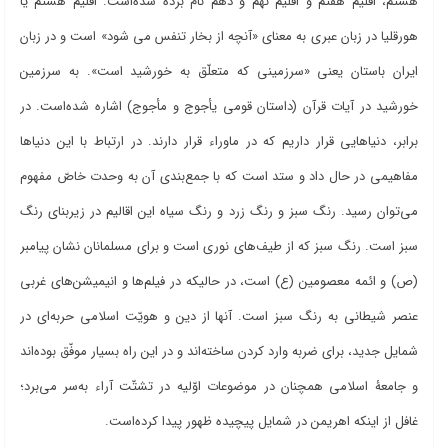
هشتم، اقلیم هفتم و اقلیم نهم و دهم نام برده شده
است. اقلیم هشتم یا
هورقلیا در زبان عبری به معنای «آنچه از بخار تنفس می شود» است و در زبان
ایران باستان یعنی «سرزمینی که متعلّق به خورشید است». به سرزمین
خورشید در آیات قرآن (داستان قومی یأجوج و مأجوج) اشاره شده
است. در
برابر، دنیاهایی قرار داریم که در ماوراء قرار دارند. در ارتباط با این دنیاها
مفاهیمی در حال داد و ستد است که با جمع
بندی آن به وحدت خاصّ مفهوم
می
توان رسید. رنگ سبز و رنگ زرد و رنگ سیاه این اقالیم در زیربنای رنگ
سبز است. رنگ سبز که از طیف
های نوری است و برای مسلمانان نشان پیامبر
(ص) و ائمه معصومین (ع) است، در حالیکه در فیلم
ها و انیمیشن
های غربی
عنصر شیطانی به رنگ سبز است. آنها از دین و هویّت اسلامی حربه
ای در
شمایل جدید، برای ضربه وارد کردن ساخته
اند و در این راه بسیار موفّق بوده
اند
و جامعۀ اسلامی همچنان در موضوعات اوّلیه در تشتّت آراء به
سر می
برد؛
غافل از اینکه اهریمن در شمایل پیچیده ظهور پیدا کرده
است
.