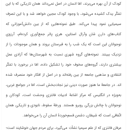
کودک از آن بهره می
برند، امّا انسان در اصل نمی
داند همان تاریکی که با این
تفکّر یدک کشیده می
شود، با وجود کودک عجین خواهد شد و با این تصرّف
سیمیایی نمود پیدا می
کند. طبق نمونه
هایی که از بین دانش
آموزانی که
کتاب
های دارن شان وآرال استاین، هری پاتر جمع
آوری کرده
ام، آرزوی
نوجوانان این است که یک شب را به قبرستان بروند و همان موجودات را از
نزدیک ببینند. نمونه
های گروه شهری نسبت به شهرستان
ها که آزادی عمل
بیشتری دارند، گروه
های مخوف خود را تشکیل داده، امّا در برخورد با تفکّر
انتقادی و مذهبی جامعه از بین رفته
اند و در اصل از افکار خود منصرف شده
اند. در جامعۀ ما هنوز صورت دینی نیز نجات
بخش است، امّا در جوامع غربی،
به
ویژه در انگلیس که مرکز اشاعۀ ادبیات فانتزی وحشت است، کودکان و
نوجوانان با چالش بزرگی روبرو هستند. ورطۀ سقوط، نابودی و تاریکی همان
اتّفاقی است که شیطان، دشمن قسم
خوردۀ انسان آن را می
خواهد
.
عرفان فانتزی که از علم سیمیا نشأت می
گیرد، برای مردم جهان خوشایند است؛