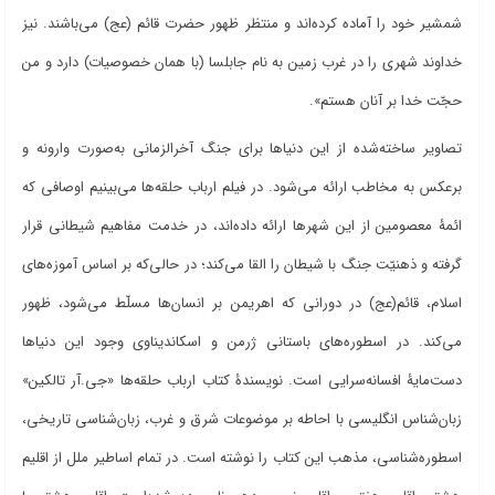
شمشیر خود را آماده کرده
اند و منتظر ظهور حضرت قائم (عج) می
باشند. نیز
خداوند شهری را در غرب زمین به نام جابلسا (با همان خصوصیات) دارد و من
حجّت خدا بر آنان هستم».
تصاویر ساخته
شده از این دنیاها برای جنگ آخرالزمانی به
صورت وارونه و
برعکس به مخاطب ارائه می
شود. در فیلم ارباب حلقه
ها می
بینیم اوصافی که
ائمۀ معصومین از این شهرها ارائه داده
اند، در خدمت مفاهیم شیطانی قرار
گرفته و ذهنیّت جنگ با شیطان را القا می
کند؛ در حالی‌که بر اساس آموزه
های
اسلام، قائم(عج) در دورانی که اهریمن بر انسان
ها مسلّط می
شود، ظهور
می
کند. در اسطوره
های باستانی ژرمن و اسکاندیناوی وجود این دنیاها
دست
مایۀ افسانه
سرایی است. نویسندۀ کتاب ارباب حلقه
ها «جی.آر تالکین»
زبان
شناس انگلیسی با احاطه بر موضوعات شرق و غرب، زبان
شناسی تاریخی،
اسطوره
شناسی، مذهب این کتاب را نوشته است. در تمام اساطیر ملل از اقلیم