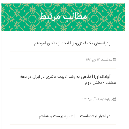
پدرانه‌های یک فانتزی‌باز l آنچه از تالکین آموختم
ﺳﻪشنبه, ۱۳ دی,۱۴۰۱
آواداکداورا | نگاهی به رشد ادبیات فانتزی در ایران در دهۀ
هشتاد - بخش دوم
چهارشنبه, ۰۸ آبان,۱۳۹۸
در اخبار نبشته‌است... | شماره بیست و هشتم