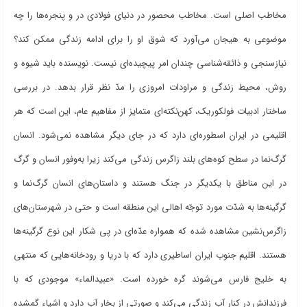
مخاطب اصلی است. مخاطب محصور در دنیای فولادی در و پنجره
ها را چه
موضوعی به هیجان می
آورد که شوق او را برای ادامه زندگی ممکن
کند؟
نیازسنجی و ذائقه
شناسی چندان امر پیچیده
ای نیست. نویسنده باید شیوه و
روش، محیط زندگی و مراودات امروزی را مدّ نظر قرار بدهد. در بررسی
ساختار ادبیات فولکوریک، کهن
نکته
ای متمایز از مفاهیم عام، این است که هر
اقلیمی در ایران اسطوره
ای دارد که در جای دیگر مشاهده نمی
شود. انسان
گرگ
نما در سطح کوه
های بلند زاگرس زندگی می
کند زیرا به
وفور انسان و گرگ
در این مناطق با یکدیگر در جنگ هستند و داستان
های انسان گرگ
نما و
گرگینه
ها به شدّت مورد توجّه اهالی این منطقه است و حتی در شهرستان
های
زاگرس
نشین مشاهده شده که همواره عدّه
ای در پی شکار این نوع گرگینه
ها
هستند. اقلیم جنوب ایران اساطیری دارد که با دریا و رودخانه
هایی که منتهی
به خلیج فارس می
شوند گره خورده است. «عبیدالماء» موجودی که با
فرزندانش در کنار آب زندگی می
کند و صورتی از بخار آب دارد و اشیاء گمشده