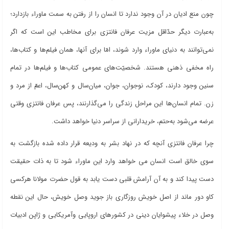
چون منع ادیان در آن وجود ندارد تا انسان را از رفتن به سمت ماوراء بازدارد؛
به
عبارت دیگر حدّاقل مزیت عرفان فانتزی برای مخاطب این است که اگر
نمی
توانند به دنیای ماوراء وارد شوند، امّا برای آنها، همان فیلم
ها و کتاب
ها،
راه مخفی ذهنی هستند. شخصیّت
های عمومی کتاب
ها و فیلم
ها در تمام
سنین وجود دارند، کودک، نوجوان، جوان، میان
سال و کهن
سال، اعمّ از مرد و
زن. تمام انسان
ها این مراحل زندگی را می
گذارنند، پس عرفان فانتزی وقتی
عرضه می
شود به
حتم، خریدارانی از سراسر دنیا خواهد داشت
.
چرا عرفان فانتزی آنچه که در نهاد بشر به ودیعه قرار داده شده بازگشت به
سوی خالق است انسان می خواهد وارد این ماوراء شود تا به ذات حقیقت
دست پیدا کند و به آن آرامش قلبی دست یابد به قول حضرت مولانا هرکسی
کاو دور ماند از اصل خویش روزگاری باز جوید وصل خویش، حال این نقطه
وصل در خلاء پیشوایان دینی در کشورهای اروپایی وآمریکایی و ژاپن ادبیات