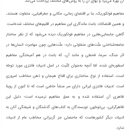
آن بهره می
برد و بهای آن را به روش
های مختلف پرداخت می
کند
.
مفاهیم فولکوریک، بنا بر اقتضای زمانی، مکانی و جغرافیایی، متفاوت هستند،
و همین اقتضائات باعث ماندگاری این مفاهیم در اقلیم
های مختلف شده
است.
گاهی جابجایی
هایی در مفاهیم فولکوریک دیده می
شود که از نظر ساختار
جامعه
شناختی علّت
های متفاوتی دارد؛ علّت
هایی چون مهاجرت انسان
ها در
اثر جنگ، سرما، قحطی و مانند آن، که باعث در هم
آمیختگی مفاهیم
اسطوره
ای شده، امّا آنچه به
عنوان کلّیت در اصل ادبیات فانتزی مورد توجّه
است، استفاده از نوع ساختاری برای اقناع هیجان و ذهن مخاطب امروزی
است. ادبیات فانتزی ایرانی دارای سر منشأ خاصّی است که تا کنون از رویۀ
ظاهری آن استفاده شده و به عمق مفاهیم نرسیده است؛ دلیل این
ظاهرگرایی، بی
توجّهی نویسندگان به کتاب
های گذشتگان و شیفتگی آنان به
ادبیات دیگر کشورهاست که ماحصَلی جز گریزانی مخاطب عام از ادبیات
ندارد
.