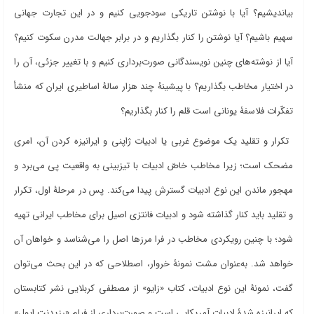
بیاندیشیم؟ آیا با نوشتن تاریکی سودجویی کنیم و در این تجارت جهانی
سهیم باشیم؟ آیا نوشتن را کنار بگذاریم و در برابر جهالت مدرن سکوت کنیم؟
آیا از نوشته
های چنین نویسندگانی صورت
برداری کنیم و با تغییر جزئی، آن را
در اختیار مخاطب بگذاریم؟ با پیشینۀ چند هزار سالۀ اساطیری ایران که منشأ
تفکّرات فلاسفۀ یونانی است قلم را کنار بگذاریم؟
تکرار و تقلید یک موضوع غربی یا ادبیات ژاپنی و ایرانیزه کردن آن، امری
مضحک است؛ زیرا مخاطب خاصّ ادبیات با تیزبینی به واقعیت پی می
برد و
مهجور ماندن این نوع ادبیات گسترش پیدا می
کند. پس در مرحلۀ اول، تکرار
و تقلید باید کنار گذاشته شود و ادبیات فانتزی اصیل برای مخاطب ایرانی تهیه
شود؛ با چنین رویکردی مخاطب در فرا مرزها اصل را می
شناسد و خواهان آن
خواهد شد. به
عنوان مشت نمونۀ خروار، اصطلاحی که در این بحث می
توان
گفت، نمونۀ این نوع ادبیات، کتاب «زایو» از مصطفی کربلایی نشر کتابستان
که ایرانیزه شدۀ ادبیات آمریکایی است و صورت
برداری از فیلم «رزیدنت ایول»