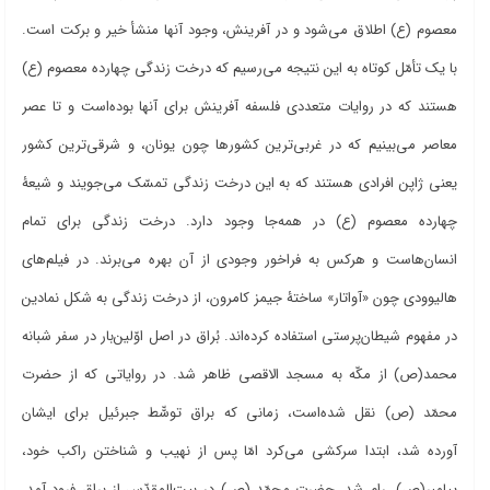
معصوم (ع) اطلاق می
شود و در آفرینش، وجود آنها منشأ خیر و برکت است.
با یک تأمّل کوتاه به این نتیجه می
رسیم که درخت زندگی چهارده معصوم (ع)
هستند که در روایات متعددی فلسفه آفرینش برای آنها بوده
است و تا عصر
معاصر می
بینیم که در غربی
ترین کشورها چون یونان، و شرقی
ترین کشور
یعنی ژاپن افرادی هستند که به این درخت زندگی تمسّک می
جویند و شیعۀ
چهارده معصوم (ع) در همه
جا وجود دارد. درخت زندگی برای تمام
انسان
هاست و هرکس به فراخور وجودی از آن بهره می
برند. در فیلم
های
هالیوودی چون «آواتار» ساختۀ جیمز کامرون، از درخت زندگی به شکل نمادین
در مفهوم شیطان
پرستی استفاده کرده
اند. بُراق در اصل اوّلین
بار در سفر شبانه
محمد(ص) از مکّه به مسجد الاقصی ظاهر شد. در روایاتی که از حضرت
محمّد (ص) نقل شده
است، زمانی که براق توسّّط جبرئیل برای ایشان
آورده
شد، ابتدا سرکشی می
کرد امّا پس از نهیب و شناختن راکب خود،
پیامبر(ص)، رام شد. حضرت محمّد (ص) در بیت
المقدّس از براق فرود آمد،