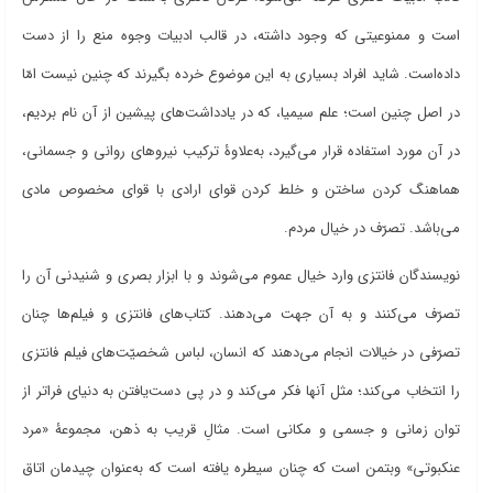
است و ممنوعیتی که وجود داشته، در قالب ادبیات وجوه منع را از دست
داده
است. شاید افراد بسیاری به این موضوع خرده بگیرند که چنین نیست امّا
در اصل چنین است؛ علم سیمیا، که در یادداشت
های پیشین از آن نام بردیم،
در آن مورد استفاده قرار می
گیرد، به
علاوۀ ترکیب نیروهای روانی و جسمانی،
هماهنگ کردن ساختن و خلط کردن قوای ارادی با قوای مخصوص مادی
می‌باشد. تصرّف در خیال مردم
.
نویسندگان فانتزی وارد خیال عموم می
شوند و با ابزار بصری و شنیدنی آن را
تصرّف می
کنند و به آن جهت می
دهند. کتاب
های فانتزی و فیلم
ها چنان
تصرّفی در خیالات انجام می
دهند که انسان، لباس شخصیّت
های فیلم فانتزی
را انتخاب می
کند؛ مثل آنها فکر می
کند و در پی دست
یافتن به دنیای فراتر از
توان زمانی و جسمی و مکانی است. مثالِ قریب به ذهن، مجموعۀ «مرد
عنکبوتی» وبتمن است که چنان سیطره یافته است که به
عنوان چیدمان اتاق