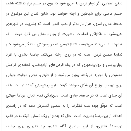
دینی اسلامی اگر دچار ترس یا امری شود که روح در جسم قرار نداشته باشد،
جسم مأمنی برای شیاطین و اجنّه خواهد بود. شایع شدن این موضوع در
جامعۀ مدرن امروز، هزار بار بدتر از بمب اتمی است که بشریت در شهرهای
هیروشیما و ناکازاکی انداخت. بشریت از ویروس
های غیر قابل درمانی که
فیلم
ها القا می
کنند می
ترسد، امّا از ترسی که در وجودش ماندگار می
شود خبر
ندارد! همین ترس است که در روح، رخنه می
کند. جامعۀ بشری با افراد
روان
پریش و روان
رنجوری که در پناه قرص
های آرام
بخش، لحظه
ای آرامش
مصنوعی را تجربه می
کنند روبرو می
شود و از طرفی، نوعی تجارت جهانی
برای تهیه و توزیع آن شکل خواهد گرفت؛ این پیش
بینی آینده نیست، بلکه
آن چیزی است که در جامعه، جاری است. دین
زدگی تمام ادیان، برنامۀ جهانی
است که موفّق بوده
است تفکّرات را به سمتی گسترش دهد که در راستای
اهداف از بین
برندۀ بشریت است. حال که به
عنوان یک انسان، البتّه نه در قالب
نویسندۀ فانتزی، از این موضوع آگاه شدیم، چه تدبیری برای جامعه