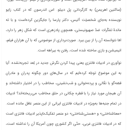
(ساکنین اهریمن) به کارگردانی پل دبیلو. اس اندرسون که در کتاب زایو
نویسنده به
جای شخصیّت آلیس، دکتر پارسا را جایگزین کرده
است و با ته
ماندۀ تفکّرات ضدّ صهیونیستی، همچون پادزهری است که شکل زهر را دارد،
امّا نتوانسته آن را از بین ببرد. صورت
برداری از موضوعی که با آن هزاران فیلم،
انیمیشن و بازی ساخته شده است، رفتن به بیراهه است
.
نوآوری در ادبیات فانتزی یعنی پیدا کردن نگرش جدید در بُعد تجربه
نشده. آیا
به این موضوع توجّه کرده
ایم که در سال
های دور چگونه پدران و مادران
قصّه
گو با نقّالی و پرده
خوانی و شب
نشینی، مخاطب را در اختیار داشته
اند و
آن هیجان مورد نیاز را با قطره چکانی در حلق مخاطب می
ریخته
اند؟ ادبیات
در تمام جنبه
ها به
ویژه در ادبیات فانتزی ایرانی از این عنصر غافل مانده است.
«معناشناختی» و «هستی
شناختی» دو عنصر تفکیک
ناپذیر ادبیات فانتزی است
که در ادبیات فانتزی غربی، حتّی اگر کشوری چون آمریکا آن را نداشته است،