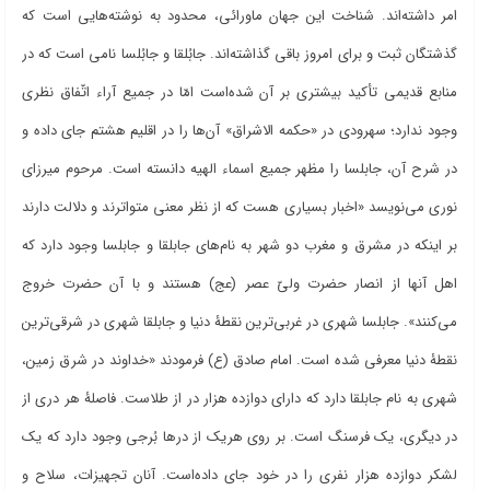
امر داشته
اند. شناخت این جهان ماورائی، محدود به نوشته
هایی است که
گذشتگان ثبت و برای امروز باقی گذاشته
اند. جابُلقا و جابُلسا نامی است که در
منابع قدیمی تأکید بیشتری بر آن شده
است امّا در جمیع آراء اتّفاق نظری
وجود ندارد؛ سهرودی در «حکمه الاشراق» آن
ها را در اقلیم هشتم جای داده و
در شرح آن، جابلسا را مظهر جمیع اسماء الهیه دانسته است. مرحوم میرزای
نوری می
نویسد «اخبار بسیاری هست که از نظر معنی متواترند و دلالت دارند
بر اینکه در مشرق و مغرب دو شهر به نام
های جابلقا و جابلسا وجود دارد که
اهل آنها از انصار حضرت ولیّ عصر (عج) هستند و با آن حضرت خروج
می
کنند». جابلسا شهری در غربی
ترین نقطۀ دنیا و جابلقا شهری در شرقی
ترین
نقطۀ دنیا معرفی شده است. امام صادق (ع) فرمودند «خداوند در شرق زمین،
شهری به نام جابلقا دارد که دارای دوازده هزار در از طلاست. فاصلۀ هر دری از
در دیگری، یک فرسنگ است. بر روی هریک از درها بُرجی وجود دارد که یک
لشکر دوازده هزار نفری را در خود جای داده
است. آنان تجهیزات، سلاح و