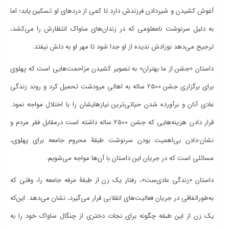
آغوش کشیدن و شیردادن فرزندش دارد تا کمی از دردهای او تسکین یابد؛ اما
به دلیل سرنوشت نامعلومی که در زندان
های ساواک انتظارش را می
کشد،
ترجیح می
دهد نوزادش ندیده از او جدا شود تا مهر او به دلش نیفتد.
داستان «جشن از ما بهتران» به تصویر کشیدن مزاحمت‌هایی است که پهلوی
برای برگزاری جشن 2500 ساله به اهالی مرودشت تحمیل کرد و روند زندگی
عادی آنان و برآورده شدن حیاتی
ترین نیازهایشان را با اختلال مواجه نمود.
قرار دادن هزینه‌هایی که جشن 2500 ساله داشته است درمقابل فقر مردم و
نشان-دادن بی
اهمیت بودن سرنوشت طبقۀ محروم جامعه برای پهلوی،
مسائلی است که در جریان این داستان با آن
ها مواجه می
شویم.
داستان «زندگی عادی‌ست»، رفتار یک زن از طبقۀ مرفه جامعه را، وقتی که
به‌طوراتفاقی در جریان فعالیت‌های انقلابی قرار می‌گیرد، نشان می‌دهد. این‌که
یک زن از این طبقه چگونه برای نجات دختری از چنگال ساواک خود را به