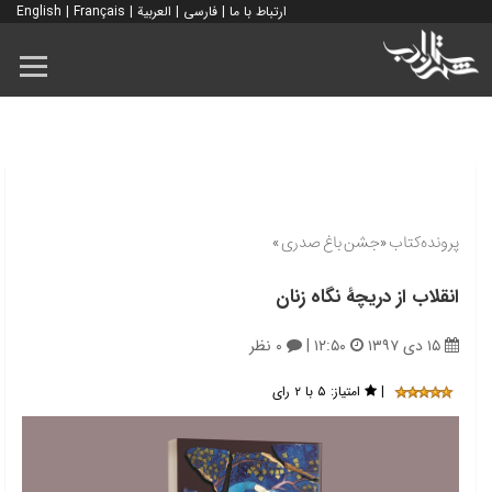
ارتباط با ما
|
فارسی
|
العربية
|
Français
|
English
پرونده‌کتاب «جشن باغ صدری»
انقلاب از دریچۀ نگاه زنان
۱۵ دی ۱۳۹۷
۱۲:۵۰
|
۰ نظر
|
امتیاز:
۵ با ۲ رای