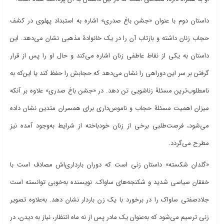
داستان دوم با عنوان «جشن باغ صدری» اشاره به استبداد پهلوی در کشف
حجاب زنان داشته و بازتاب آن را در یک خانوادۀ مذهبی نشان می
دهد. این
داستان به یکی از نقاط عاطفی زنان اشاره می‌کند و حال او را پس از قرار
گرفتن بر سر این دوراهی را نشان می‌دهد که حجابش را حفظ کند یا این‌که به
نامطلوب‌ترین مسئلۀ زناشویی تن دهد. در «جشن باغ صدری» علاوه بر آنکه
میزان اهمیت مسئلۀ حجاب و ناموس‌داری برای همسران متدین نشان داده
می
شود، فرصت
طلبی برخی از زنان خودباخته از شرایط به‌وجود آمده نیز
مطرح می
گردد.
«گلدان شکسته» داستان زنی است که دوران بارداری‌اش مصادف است با
خفقان سیاسی شدید و شکنجه‌های ساواک. نویسنده به‌خوبی توانسته است
جلادصفتی ساواک را در برخورد با یک زن باردار نشان دهد. به‌علاوه تصویر
زنی ترسیم می
شود که به‌عنوان یک مادر پس از نه ماه انتظار، نیاز به دیدن، در