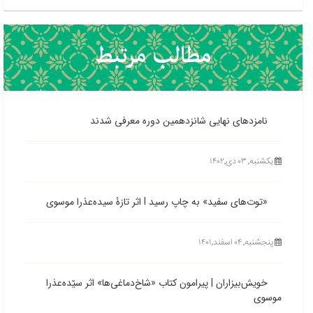
نامزدهای نهایی شانزدهمین دوره معرفی شدند
یکشنبه, ۰۳ دی,۱۴۰۲
«توت‌های سفید» به چاپ رسید l اثر تازۀ سیده‌عذرا موسوی
پنجشنبه, ۰۴ اسفند,۱۴۰۱
خویش‌بیزاران | پیرامون کتاب «شاخ‌دماغی‌ها» اثر سیّده‌عذرا
موسوی