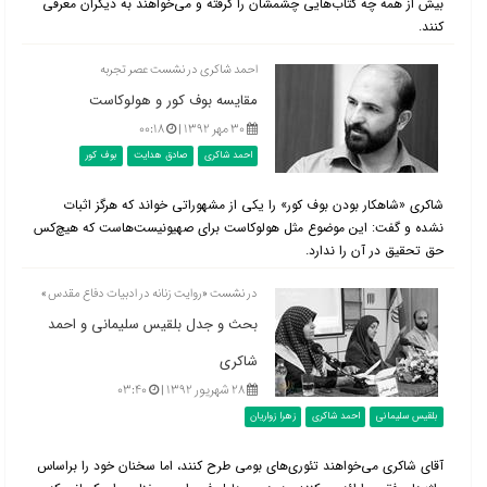
بیش از همه چه کتاب‌هایی چشمشان را گرفته و می‌خواهند به دیگران معرفی
کنند.
احمد شاکری در نشست عصر تجربه
مقایسه بوف کور و هولوکاست
۳۰ مهر ۱۳۹۲ |
۰۰:۱۸
احمد شاکری
صادق هدایت
بوف کور
شاکری «شاهکار بودن بوف کور» را یکی از مشهوراتی خواند که هرگز اثبات
نشده و گفت: این موضوع مثل هولوکاست برای صهیونیست‌هاست که هیچ‌کس
حق تحقیق در آن را ندارد.
در نشست «روایت زنانه در ادبیات دفاع مقدس»
بحث و جدل بلقیس سلیمانی و احمد
شاکری
۲۸ شهریور ۱۳۹۲ |
۰۳:۴۰
بلقیس سلیمانی
احمد شاکری
زهرا زواریان
آقای شاکری می‌خواهند تئوری‌های بومی طرح کنند، اما سخنان خود را براساس