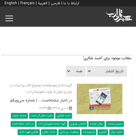
ارتباط با ما
|
فارسی
|
العربية
|
Français
|
English
مطالب موجود برای 'احمد شاکری'
گزیده اخبار مهم هفته با موضوع کتاب و ادبیات در
ایران و جهان به روایت شهرستان ادب
در اخبار نبشته‌است... | شماره سی‌‌ویکم
۰۱ دی ۱۳۹۸ |
۱۹:۳۹
احمد شاکری
جایزه جلال آل احمد
محمد حنیف
حسین پاینده
میلان کوندرا
احسان نوروزی
گروه ترجمه شهرستان ادب
در اخبار نبشته است
جایزه بوکر
گاردین
ایندیپندنت
وضعیت بی عاری
حامد جلالی
نقاشی قهوه خانه