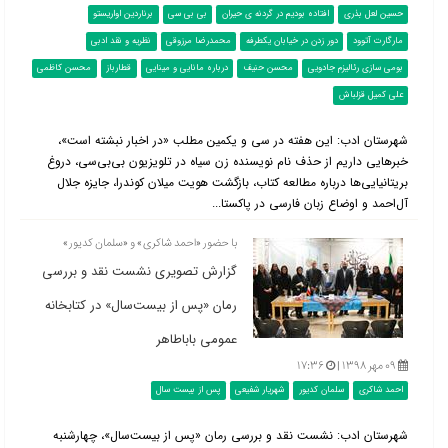
حسین لعل بذری
افتاده بودیم در گردنه ی حیران
بی بی سی
برناردین اواریستو
مارگارت آتوود
دور زدن در خیابان یکطرفه
محمدرضا مرزوقی
نظریه و نقد ادبی
بومی سازی رئالیزم جادویی
محسن حنیف
درباره مانایی و مینایی
قطارباز
محسن کاظمی
علی کمیل قزلباش
شهرستان ادب: این هفته در سی و یکمین مطلب «در اخبار نبشته است»،
خبرهایی داریم از حذف نام نویسنده زن سیاه در تلویزیون بی‌بی‌سی، دروغ
بریتانیایی‌ها درباره مطالعه کتاب، بازگشت هویت میلان کوندرا، جایزه جلال
آل‌احمد و اوضاع زبان فارسی در پاکستا...
با حضور «احمد شاکری» و «سلمان کدیور»
گزارش تصویری نشست نقد و بررسی
رمان «پس از بیست‌سال» در کتابخانه
عمومی باباطاهر
۰۹ مهر ۱۳۹۸ |
۱۷:۳۶
احمد شاکری
سلمان کدیور
شهریار شفیعی
پس از بیست سال
شهرستان ادب: نشست نقد و بررسی رمان «پس از بیست‌سال»،‌ چهارشنبه