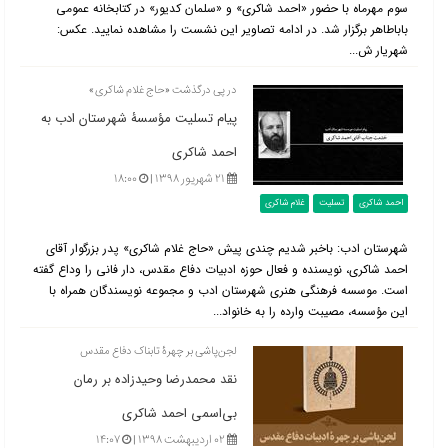
سوم مهرماه با حضور «احمد شاکری» و «سلمان کدیور» در کتابخانه عمومی
باباطاهر برگزار شد. در ادامه تصاویر این نشست را مشاهده نمایید. عکس:
شهریار ش...
در پی درگذشت «حاج غلام شاکری»
پیام تسلیت مؤسسۀ شهرستان ادب به
احمد شاکری
۲۱ شهریور ۱۳۹۸ |
۱۸:۰۰
احمد شاکری
تسلیت
غلام شاکری
شهرستان ادب: باخبر شدیم چندی پیش «حاج غلام شاکری» پدر بزرگوار آقای
احمد شاکری، نویسنده و فعال حوزه ادبیات دفاع مقدس، دار فانی را وداع گفته
است. موسسه فرهنگی هنری شهرستان ادب و مجموعه نویسندگان همراه با
این مؤسسه، مصیبت وارده را به خانواد...
لجن‌پاشی بر چهرۀ تابناک دفاع مقدس
نقد محمدرضا وحیدزاده بر رمان
بی‌اسمی احمد شاکری
۰۲ اردیبهشت ۱۳۹۸ |
۱۴:۰۷