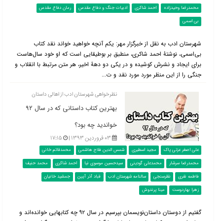
محمدرضا وحیدزاده
احمد شاکری
ادبیات جنگ و دفاع مقدس
رمان دفاع مقدس
بی اسمی
شهرستان ادب به نقل از خبرگزار مهر:‌ یکم آنچه خواهید خواند نقد کتاب
بی‌اسمی، نوشتۀ احمد شاکری، منطبق بر بوطیقایی است که او خود سال‌هاست
برای ایجاد و نشرش کوشیده و در یکی دو دهۀ اخیر، هر متن مرتبط با انقلاب و
جنگی را از این منظر مورد مورد نقد و ت...
نظرخواهی شهرستان ادب از اهالی داستان
بهترین کتاب داستانی که در سال ۹۲
خواندید چه بود؟
۰۳ فروردین ۱۳۹۳ |
۱۷:۱۵
علی اصغر عزتی پاک
مجید اسطیری
شمس الدین فلاح هاشمی
محمدقائم خانی
محمدرضا سرشار
محمدعلی گودینی
سیدحسین موسوی نیا
احمد شاکری
محمد حنیف
فاطمه نفری
نظرسنجی
سالنامه شهرستان ادب
قباد آذر آیین
جمشید خانیان
زهرا بهاردوست
مینا پرندوش
گفتیم از دوستان داستان‌نویسمان بپرسیم در سال ۹۲ چه کتابهایی خوانده‌اند و