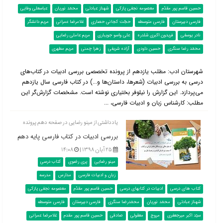
حسین قاسم پور مقدّم
معصومه نجفی پازکی
شهناز عبادتی
محمّد نوریان
عباسعلی وفایی
فارسی دبیرستان
فارسی متوسطه
حجّت کجانی حصاری
غلامرضا عمرانی
مریم دانشگر
نادر یوسفی
فریدون اکبری شلدره
علی واسو جویباری
مریم عاملی رضایی
محمّد رضا سنگری
حسین داودی
آزاده شریفی
زهرا چمنی
مریم مطهری
شهرستان ادب: مطلب یازدهم از پرونده تخصصی بررسی ادبیات در کتاب‌‌های
درسی به بررسی ادبیات (شعرها، داستان‌ها و...) در کتاب فارسی سال یازدهم
می‌پردازد. این گزارش را نیلوفر بختیاری نوشته است. مشخصات گزارش‌گر این
مطلب: کارشناس زبان و ادبیات فارسی، ...
یادداشتی از مینو رضایی در صفحه دهم پرونده
بررسی ادبیات در کتاب فارسی پایه دهم
۲۵ آبان ۱۳۹۸ |
۱۴:۰۸
مینو رضایی
پری رضوی
کتاب درسی
زبان و ادبیات فارسی
مدارس
مدرسه
کتاب های درسی
ادبیات در کتابهای درسی
حسین قاسم پور مقدّم
معصومه نجفی پازکی
شهناز عبادتی
محمّد نوریان
محمّدرضا سنگری
فارسی دبیرستان
فارسی متوسطه
سیّد اکبر میرجعفری
مروج
معقولی
صادقی
حسین قاسم پور مقدم
غلامرضا عمرانی