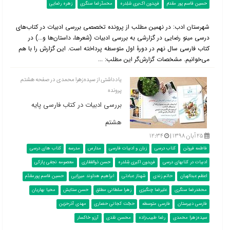
حسین قاسم پور مقدمّ
فریدون اک‌بری شلِدره
محمدّرضا سنگری
زهره رضایی
شهرستان ادب: در نهمین مطلب از پرونده تخصصی بررسی ادبیات در کتاب‌‌های
درسی مینو رضایی در گزارشی به بررسی ادبیات (شعرها، داستان‌ها و...) در
کتاب فارسی سال نهم در دورۀ اول متوسطه پرداخته است. این گزارش را با هم
می‌خوانیم. مشخصات گزارش‌گر این مطلب: ...
یادداشتی از سیده‌زهرا محمدی در صفحه هشتم
پرونده
بررسی ادبیات در کتاب فارسی پایه
هشتم
۲۵ آبان ۱۳۹۸ |
۱۲:۳۴
فاطمه فروتن
کتاب درسی
زبان و ادبیات فارسی
مدارس
مدرسه
کتاب های درسی
ادبیات در کتابهای درسی
فریدون اکبری شِلدره
حسن ذوالفقاری
معصومه نجفی پازکی
اعظم عبدالهیان
حاتم زندی
شهناز عبادتی
ابراهیم هداوند میرزایی
حسین قاسم پورمقدّم
محمّدرضا سنگری
علیرضا چنگیزی
زهرا سلطانی مطلق
حسن ستایش
محیا بهاریان
فارسی دبیرستان
فارسی متوسطه
حجّت کجانی حصاری
مهدی آذرحزین
سیده‌زهرا محمدی
رضا طبیب‌زاده
محسن نقدی
آرزو خاکسار