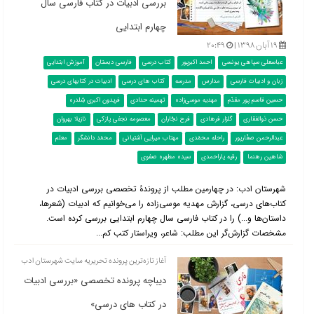
بررسی ادبیات در کتاب فارسی سال
چهارم ابتدایی
۱۹ آبان ۱۳۹۸ |
۲۰:۴۹
عباسعلی سپاهی یونسی
احمد اکبرپور
کتاب درسی
فارسی دبستان
آموزش ابتدایی
زبان و ادبیات فارسی
مدارس
مدرسه
کتاب های درسی
ادبیات در کتابهای درسی
حسین قاسم پور مقدّم
مهدیه موسی‌زاده
تهمینه حدادی
فریدون اکبری شِلدره
حسن ذوالفقاری
گلزار فرهادی
فرح نجّاران
معصومه نجفی پازکی
نازیلا بهروان
عبدالرحمن صفّارپور
راحله محمّدی
مهتاب میرایی آشتیانی
محمّد دانشگر
معلم
شاهین رهنما
رقیه یاراحمدی
سیده مطهره صفوی
شهرستان ادب: در چهارمین مطلب از پروندۀ تخصصی بررسی ادبیات در
کتاب‌‌های درسی، گزارش مهدیه موسی‌زاده را می‌خوانیم که ادبیات (شعرها،
داستان‌ها و...) را در کتاب فارسی سال چهارم ابتدایی بررسی کرده است.
مشخصات گزارش‌گر این مطلب: شاعر، ویراستار کتب کم...
آغاز تازه‌ترین پرونده تحریریه سایت شهرستان ادب
دیباچه پرونده تخصصی «بررسی ادبیات
در کتاب های درسی»