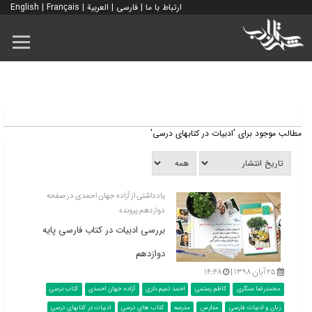
ارتباط با ما
|
فارسی
|
العربية
|
Français
|
English
مطالب موجود برای 'ادبیات در کتابهای درسی'
یادداشتی از آزاده جهان احمدی در صفحه
دوازدهم پرونده
بررسی ادبیات در کتاب فارسی پایه
دوازدهم
۲۵ آبان ۱۳۹۸ |
۱۴:۴۸
محمدرضا سنگری
کاظم رستمی
احمد تمیم داری
آزاده جهان احمدی
کتاب درسی
زبان و ادبیات فارسی
مدارس
مدرسه
کتاب های درسی
ادبیات در کتابهای درسی