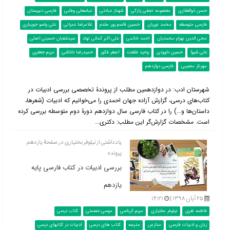
حسن ذوالفقاری
معصومه نجفی پازکی
شهناز عبادتی
عباسعلی وفایی
فارسی دبیرستان
فارسی متوسطه
محمد نوریان
حسین قاسم پور مقدم
غلامرضا عمرانی
علی واسو جویباری
محی الدین بهرام محمدیان
احمد خاتمی
علی اکبر کمالی نهاد
سیدشعبان حسینی اصلی
علی شیوا
حسین داوودی
وحید طلعت
اصغر فکور
حمیدرضا داداشی
مریم جعفری
مهرناز مصیبی
فارسی دوازدهم
شهرستان ادب: در دوازدهمین مطلب از پروندۀ تخصصی بررسی ادبیات در
کتاب‌‌های درسی، گزارش آزاده جهان احمدی را می‌خوانیم که ادبیات (شعرها،
داستان‌ها و...) را در کتاب فارسی سال دوازدهم دورۀ دوم متوسطه بررسی کرده
است. مشخصات گزارش‌گر این مطلب: دکتری...
یادداشتی از نیلوفر بختیاری در صفحۀ یازدهم
پرونده
بررسی ادبیات در کتاب فارسی پایه
یازدهم
۲۵ آبان ۱۳۹۸ |
۱۴:۲۱
فاطمه نفری
نیلوفر بختیاری
مریم کرباسی
موسی عصمتی
کتاب درسی
زبان و ادبیات فارسی
مدارس
مدرسه
کتاب های درسی
ادبیات در کتابهای درسی