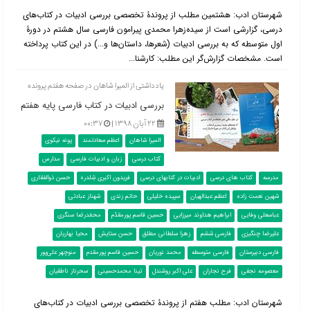
شهرستان ادب: هشتمین مطلب از پروندۀ تخصصی بررسی ادبیات در کتاب‌‌های
درسی، گزارشی است از سیده‌زهرا محمدی پیرامون فارسی سال هشتم در دورۀ
اول متوسطه که به بررسی ادبیات (شعرها، داستان‌ها و...) در این کتاب پرداخته
است. مشخصات گزارش‌گر این مطلب: کارشنا...
یادداشتی از المیرا شاهان در صفحه هفتم پرونده
بررسی ادبیات در کتاب فارسی پایه هفتم
۲۲ آبان ۱۳۹۸ |
۰۰:۳۷
المیرا شاهان
اعظم سعادتمند
پونه نیکوی
کتاب درسی
زبان و ادبیات فارسی
مدارس
مدرسه
کتاب های درسی
ادبیات در کتابهای درسی
فریدون اکبری شِلدره
حسن ذوالفقاری
شهین نعمت زاده
اعظم عبدالهیان
سپیده خلیلی
حاتم زندی
شهناز عبادتی
عباسعلی وفایی
ابراهیم هداوند میرزایی
حسین قاسم پورمقدّم
محمّدرضا سنگری
علیرضا چنگیزی
فارسی ششم
زهرا سلطانی مطلق
حسن ستایش
محیا بهاریان
فارسی دبیرستان
فارسی متوسطه
محمد نوریان
حسین قاسم پورمقدم
منوچهر علی‌پور
معصومه نجفی
فرح نجاران
علی اکبر روشندل
تینا محمدحسینی
سحرناز ناطقیان
شهرستان ادب: مطلب هفتم از پروندۀ تخصصی بررسی ادبیات در کتاب‌‌های