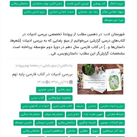
مریم دانشگر
نادر یوسفی
فریدون اکبری شلدره
محی الدّین بهرام محمّدیان
عباسعلی وفائی
سهیلا صلاحی مقدّم
رضا مراد صحرائی
حجت کجانی حصاری
مریم عاملی رضائی
دورۀ دوم متوسطه
شهرستان ادب: در دهمین مطلب از پروندۀ تخصصی بررسی ادبیات در
کتاب‌‌های درسی گزارشی می‌خوانیم از مینو رضایی که به بررسی ادبیات (شعرها،
داستان‌ها و...) در کتاب فارسی سال دهم در دورۀ دوم متوسطه پرداخته است.
مشخصات گزارش‌گر این مطلب: داستان‌نویس‌ـ فی...
یادداشتی از مینو رضایی در صفحه نهم پرونده
بررسی ادبیات در کتاب فارسی پایه نهم
۲۵ آبان ۱۳۹۸ |
۱۳:۱۵
مینو رضایی
حسن صنوبری
معصومه میرابوطالبی
کتاب درسی
زبان و ادبیات فارسی
مدارس
مدرسه
کتاب های درسی
ادبیات در کتابهای درسی
اسدالله شعبانی
شهین نعمت زاده
حاتم زندی
محمّدرضا سرشار
محمّدرضا سنگری
زهرا السادات موسوی
علیرضا چنگیزی
عباّسعلی وفایی
فارسی دبیرستان
فارسی متوسطه
سیّد اکبر میرجعفری
مروج
معقولی
صادقی
عبدالعظیم ک‌ریمی
عبّاسعلی وفایی