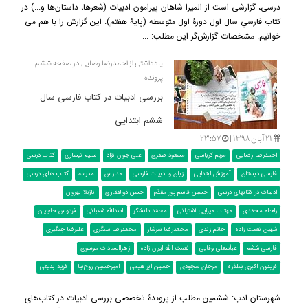
درسی، گزارشی است از المیرا شاهان پیرامون ادبیات (شعرها، داستان‌ها و...) در
کتاب فارسیِ سال اول دورۀ اول متوسطه (پایۀ هفتم). این گزارش را با هم می
خوانیم. مشخصات گزارش‌گر این مطلب: ...
یادداشتی از احمدرضا رضایی در صفحه ششم
پرونده
بررسی ادبیات در کتاب فارسی سال
ششم ابتدایی
۲۱ آبان ۱۳۹۸ |
۲۳:۵۷
احمدرضا رضایی
مریم کرباسی
مسعود صفری
علی جوان نژاد
سلیم نیساری
کتاب درسی
فارسی دبستان
آموزش ابتدایی
زبان و ادبیات فارسی
مدارس
مدرسه
کتاب های درسی
ادبیات در کتابهای درسی
حسین قاسم پور مقدّم
حسن ذوالفقاری
نازیلا بهروان
راحله محمّدی
مهتاب میرایی آشتیانی
محمّد دانشگر
اسدالله شعبانی
فردوس حاجیان
شهین نعمت زاده
حاتم زندی
محمّدرضا سرشار
محمّدرضا سنگری
علیرضا چنگیزی
فارسی ششم
عباّسعلی وفایی
نعمت الله ایران زاده
زهراالسادات موسوی
فریدون اکبری شِلدَره
مرجان سجودی
حسین ابراهیمی
امیرحسین روح‌نیا
فرید بدیعی
شهرستان ادب: ششمین مطلب از پروندۀ تخصصی بررسی ادبیات در کتاب‌‌های