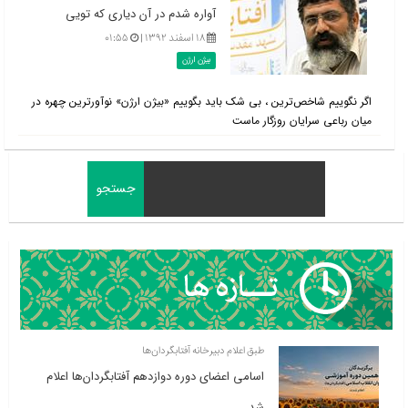
آواره شدم در آن دیاری که تویی
۱۸ اسفند ۱۳۹۲ |
۰۱:۵۵
بیژن ارژن
اگر نگوییم شاخص‌ترین ، بی شک باید بگوییم «بیژن ارژن» نوآورترین چهره در
میان رباعی سرایان روزگار ماست
طبق اعلام دبیرخانه آفتابگردان‌ها
اسامی اعضای دوره دوازدهم آفتابگردان‌ها اعلام
شد