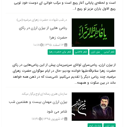
است و لحظه‌ی پایانی آغاز ربیع است و مرکب خوانی ای دوست خودِ تویی
ربیع الاول یاران عزیز تو ربیع ا...
در شب شهادت حضرت زهرای مرضیه (س)
رباعی هایی از بیژن ارژن در رثای
حضرت زهرا
۱۲ اسفند ۱۳۹۵ |
۱۰:۱۸
شعر آیینی
بیژن ارژن
شعر فاطمی
شعر برای حضرت زهرا
از بیژن ارژن، رباعی‌سرای توانای سرزمین‌مان پیش از این رباعی‌هایی در رثای
حضرت زهرا سلام‌الله‌علیها خوانده بودیم؛ حال در ایام سوگواری حضرت زهرای
مرضیه، چند رباعی دیگر را تقدیم می‌کنیم: نامی‌ست که در ذهن همه خواهد
ماند در بین سکوت و همهمه...
سازمان هنری رسانه ای اوج برگزار میکند
بیژن ارژن مهمان بیست و هفتمین شب
شاعر می شود
۰۶ شهریور ۱۳۹۵ |
۱۷:۴۱
بیژن ارژن
سازمان اوج