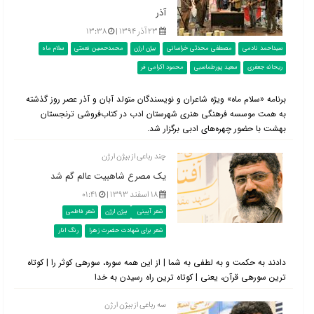
آذر
۲۳ آذر ۱۳۹۴ |
۱۳:۳۸
سیداحمد نادمی
مصطفی محدثی خراسانی
بیژن ارژن
محمدحسین نعمتی
سلام ماه
ریحانه جعفری
سعید پورطماسبی
محمود اکرامی فر
برنامه «سلام ماه» ویژه شاعران و نویسندگان متولد آبان و آذر عصر روز گذشته
به همت موسسه فرهنگی هنری شهرستان ادب در کتاب‌فروشی ترنجستان
بهشت با حضور چهره‌های ادبی برگزار شد.
چند رباعی از بیژن ارژن
یک مصرع شاه‎بیت عالم گم شد
۱۸ اسفند ۱۳۹۳ |
۰۱:۴۱
شعر آیینی
بیژن ارژن
شعر فاطمی
شعر برای شهادت حضرت زهرا
رنگ انار
دادند به حكمت و به لطفی به شما | از اين همه سوره، سوره‎ی كوثر را | كوتاه
ترين سوره‎ی قرآن، يعنی | كوتاه ترين راه رسيدن به خدا
سه رباعی از بیژن ارژن