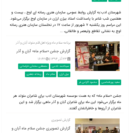
شهرستان ادب:به گزارش روابط عمومی سازمان هنری رسانه ای اوج ، بیست و
هفتمین شب شاعر با پاسداشت استاد بیژن ارژن در سازمان اوج برگزار می‌شود.
این مراسم روز یکشنبه ۷ شهریور از ساعت ۱۷ در نخلستان سازمان هنری رسانه
اوج به نشانی تقاطع ولیعصر و طالقانی، ...
برنامه سلام ماه ویژه اهل قلم متولد آبان و آذر
گزارش جشن «سلام ماه» آبان و آذر
۲۳ آذر ۱۳۹۴ |
۱۶:۴۲
سیداحمد نادمی
مصطفی محدثی خراسانی
بیژن ارژن
سلام ماه
ریحانه جعفری
سعید پورطماسبی
محمود اکرامی فر
جشن «سلام ماه» که به همت موسسه شهرستان ادب برای شاعران متولد هر
ماه برگزار می‌شود این ماه برای شاعران آبان و آذر ماهی برگزار شد و این
شاعران از آرزوها و خاطراتشان گفتند.
گزارش تصویری
گزارش تصویری جشن سلام ماه آبان و