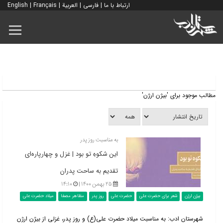
ارتباط با ما
|
فارسی
|
العربية
|
Français
|
English
مطالب موجود برای 'بیژن ارژن'
به مناسبت روز پدر
این شکوهِ تو بود | غزل و چهارپاره‌ای
تقدیم به ساحت پدران
۲۵ بهمن ۱۴۰۰ |
۱۴:۱۰
بیژن ارژن
شعر برای حضرت علی
حضرت علی
روز پدر
مظاهر مصفا
میلاد حضرت علی
شهرستان ادب: به مناسبت میلاد حضرت علی(ع) و روز پدر، غزلی از بیژن ارژن