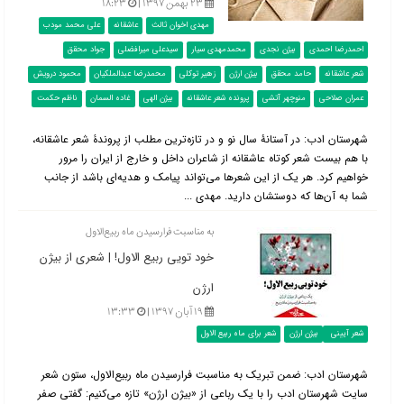
۲۳ بهمن ۱۳۹۷ |
۱۸:۲۳
مهدی اخوان ثالث
عاشقانه
علی محمد مودب
احمدرضا احمدی
بیژن نجدی
محمدمهدی سیار
سیدعلی میرافضلی
جواد محقق
شعر عاشقانه
حامد محقق
بیژن ارژن
زهیر توکلی
محمدرضا عبدالملکیان
محمود درویش
عمران صلاحی
منوچهر آتشی
پرونده شعر عاشقانه
بیژن الهی
غاده السمان
ناظم حکمت
شهرستان ادب: در آستانۀ سال نو و در تازه‌ترین مطلب از پروندۀ شعر عاشقانه،
با هم بیست شعر کوتاه عاشقانه از شاعران داخل و خارج از ایران را مرور
خواهیم کرد. هر یک از این شعرها می‌تواند پیامک و هدیه‌ای باشد از جانب
شما به آن‌ها که دوستشان دارید. مهدی ...
به مناسبت فرارسیدن ماه ربیع‌الاول
خود تویی ربیع الاول! | شعری از بیژن
ارژن
۱۹ آبان ۱۳۹۷ |
۱۳:۳۳
شعر آیینی
بیژن ارژن
شعر برای ماه ربیع الاول
شهرستان ادب: ضمن تبریک به مناسبت فرارسیدن ماه ربیع‌الاول،‌ ستون شعر
سایت شهرستان ادب را با یک رباعی از «بیژن ارژن» تازه می‌کنیم: گفتی صفر