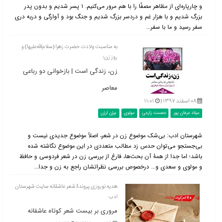
و چارپاره‌ای از مظاهر مصفّا را با هم مرور می‌کنیم. ۱ پسر شدیم و بدون پدر
بزرگ شدیم و با هزار غم و دردسر بزرگ شدیم و جنگ بود و آوارگی و دربه دری
سفر رسید و ما با سفر...
به مناسبت ولادت حضرت زهرا (سلام‌الله‌علیها) و
روز زن:
زن، زندگی است | بازخوانی دو رباعی
معاصر
۰۸ اسفند ۱۳۹۷ |
۱۱:۰۱
میلاد عرفان پور
عصمت زارعی
مولوی
بیژن ارژن
شهرستان ادب: بی‌شک موضوع زن در شعر، اصلاً موضوع جدیدی نیست و
بی‌جستجو می‌توان حدس زد مطالب متعددی در این موضوع نگاشته شده
باشد؛ اما جدا از همۀ آن بحث‌ها، فارغ از بررسی زن در شعر فردوسی و حافظ
و مولوی و سعدی و... درخصوص بررسی نظراتشان راجع به زن و جدا...
هدیه نوروزی پروندۀ شعر عاشقانه سایت شهرستان
ادب
مروری بر بیست شعر کوتاه عاشقانه