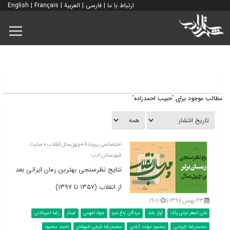
ارتباط با ما
|
فارسی
|
العربية
|
Français
|
English
مطالب موجود برای 'حبیب احمدزاده'
اختصاصی پروندۀ «چهل‌سال انقلاب» سایت
شهرستان ادب
نتایج نظرسنجی بهترین رمان ایرانی بعد
از انقلاب (۱۳۵۷ تا ۱۳۹۷)
۲۳ بهمن ۱۳۹۷ |
۱۹:۱۱
علی اصغر عزتی پاک
آواز بلند
مردگان باغ سبز
جواد افهمی
قیدار
رضا امیرخانی
محمدرضا بایرامی
محمود دولت آبادی
محمدرضا شرفی خبوشان
احمد محمود