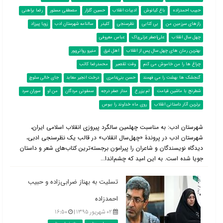
حبیب احمدزاده
باغ کیانوش
ادبیات انقلاب
حسین گلزار
مصطفی مستور
رضا براهنی
رازهای سرزمین من
بی کتابی
نظرسنجی
کلیدر
سالنامه شهرستان ادب
زویا پیرزاد
چهل سال انقلاب
علی‌اصغر عزتی‌پاک
عباس معروفی
بهترین رمان های چهل سال پس از انقلاب
اهل غرق
منیرو روانی‌پور
چراغ ها را من خاموش می کنم
وقت تقصیر
محمدرضا کاتب
گنجشک ها بهشت را می فهمند
حسن بنی‌عامری
درخت انجیر معابد
جای خالی سلوچ
شطرنج با ماشین قیامت
لم یزررع
مدار صفر درجه
سمفونی مردگان
من او
سوران سرد
برترین آثار داستانی انقلاب
روی ماه خداوند را ببوس
شهرستان ادب: به مناسبت چهلمین سالگرد پیروزی انقلاب اسلامی ایران،
شهرستان ادب در پروندۀ «چهل‌سال انقلاب» در قالب یک نظرسنجی ادبی،
دیدگاه نویسندگان و شاعران را پیرامون برجسته‌ترین کتاب‌های شعر و داستان
جویا شده است. به این امید که چشم‌اندا...
تسلیت به بهناز ضرابی‌زاده و حبیب
احمدزاده
۰۲ شهریور ۱۳۹۵ |
۱۶:۵۰