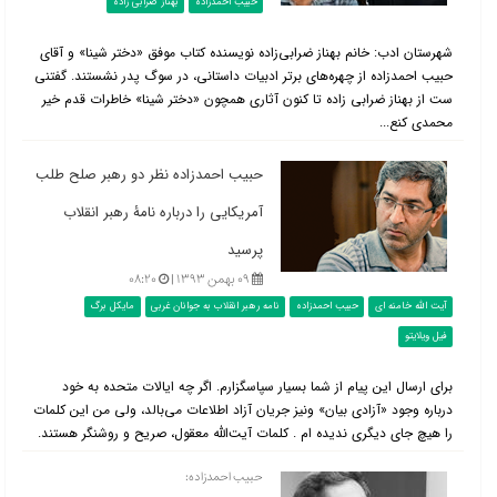
حبیب احمدزاده
بهناز ضرابی زاده
شهرستان ادب: خانم بهناز ضرابی‌زاده نویسنده کتاب موفق «دختر شینا» و آقای
حبیب احمدزاده از چهره‌های برتر ادبیات داستانی، در سوگ پدر نشستند. گفتنی
ست از بهناز ضرابی زاده تا کنون آثاری همچون «دختر شینا» خاطرات قدم خیر
محمدی کنع...
حبیب احمدزاده نظر دو رهبر صلح طلب
آمریکایی را درباره نامۀ رهبر انقلاب
پرسید
۰۹ بهمن ۱۳۹۳ |
۰۸:۲۰
آیت الله خامنه ای
حبیب احمدزاده
نامه رهبر انقلاب به جوانان غربی
مایکل برگ
فیل ویلایتو
برای ارسال این پیام از شما بسیار سپاسگزارم. اگر چه ایالات متحده به خود
درباره وجود «آزادی بیان» ونیز جریان آزاد اطلاعات می‌بالد، ولی من این کلمات
را هیچ جای دیگری ندیده ام . کلمات آیت‌الله معقول، صریح و روشنگر هستند.
حبیب احمدزاده: