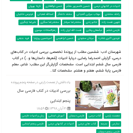
ادبیات در کتابهای درسی
حسین قاسم پور مقدّم
حسن ذوالفقاری
نازیلا بهروان
راحله محمّدی
مهتاب میرایی آشتیانی
محمّد دانشگر
اسدالله شعبانی
فردوس حاجیان
شهین نعمت زاده
حاتم زندی
محمّدرضا سرشار
محمّدرضا سنگری
علیرضا چنگیزی
فارسی ششم
عباّسعلی وفایی
نعمت الله ایران زاده
زهراالسادات موسوی
فریدون اکبری شِلدَره
مرجان سجودی
حسین ابراهیمی
امیرحسین روح‌نیا
فرید بدیعی
شهرستان ادب: ششمین مطلب از پروندۀ تخصصی بررسی ادبیات در کتاب‌‌های
درسی، گزارش احمدرضا رضایی دربارۀ ادبیات (شعرها، داستان‌ها و...) در کتاب
فارسی سال ششم ابتدایی است. مشخصات گزارش‌گر این مطلب: شاعرـ معلم
فارسی پایۀ ششم، هفتم و هشتم. مشخصات کتا...
یادداشتی از عصمت زارعی در صفحه پنجم پرونده
بررسی ادبیات در کتاب فارسی سال
پنجم ابتدایی
۲۱ آبان ۱۳۹۸ |
۱۸:۵۹
عصمت زارعی
کتاب درسی
فارسی دبستان
آموزش ابتدایی
زبان و ادبیات فارسی
مدارس
مدرسه
کتاب های درسی
ادبیات در کتابهای درسی
فارسی پنجم ابتدایی
فارسی پنجم دبستان