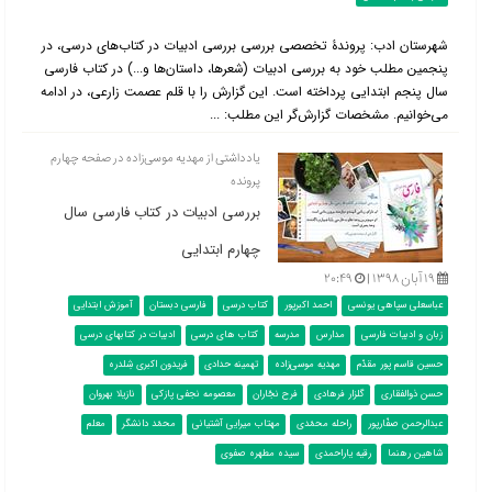
شهرستان ادب: پروندۀ تخصصی بررسی بررسی ادبیات در کتاب‌‌های درسی، در
پنجمین مطلب خود به بررسی ادبیات (شعرها، داستان‌ها و...) در کتاب فارسی
سال پنجم ابتدایی پرداخته است. این گزارش را با قلم عصمت زارعی، در ادامه
می‌خوانیم. مشخصات گزارش‌گر این مطلب: ...
یادداشتی از مهدیه موسی‌زاده در صفحه چهارم
پرونده
بررسی ادبیات در کتاب فارسی سال
چهارم ابتدایی
۱۹ آبان ۱۳۹۸ |
۲۰:۴۹
عباسعلی سپاهی یونسی
احمد اکبرپور
کتاب درسی
فارسی دبستان
آموزش ابتدایی
زبان و ادبیات فارسی
مدارس
مدرسه
کتاب های درسی
ادبیات در کتابهای درسی
حسین قاسم پور مقدّم
مهدیه موسی‌زاده
تهمینه حدادی
فریدون اکبری شِلدره
حسن ذوالفقاری
گلزار فرهادی
فرح نجّاران
معصومه نجفی پازکی
نازیلا بهروان
عبدالرحمن صفّارپور
راحله محمّدی
مهتاب میرایی آشتیانی
محمّد دانشگر
معلم
شاهین رهنما
رقیه یاراحمدی
سیده مطهره صفوی