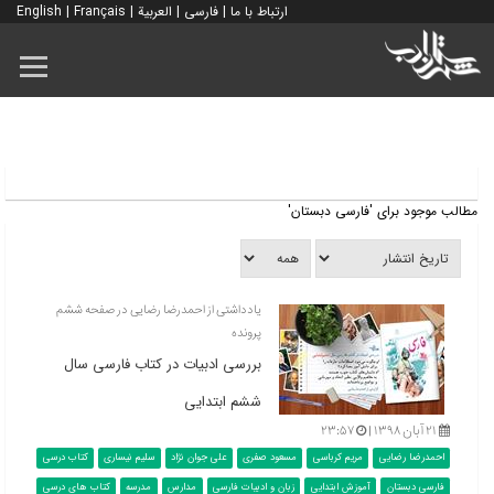
ارتباط با ما
|
فارسی
|
العربية
|
Français
|
English
مطالب موجود برای 'فارسی دبستان'
یادداشتی از احمدرضا رضایی در صفحه ششم
پرونده
بررسی ادبیات در کتاب فارسی سال
ششم ابتدایی
۲۱ آبان ۱۳۹۸ |
۲۳:۵۷
احمدرضا رضایی
مریم کرباسی
مسعود صفری
علی جوان نژاد
سلیم نیساری
کتاب درسی
فارسی دبستان
آموزش ابتدایی
زبان و ادبیات فارسی
مدارس
مدرسه
کتاب های درسی