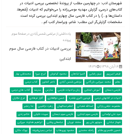
شهرستان ادب: در چهارمین مطلب از پروندۀ تخصصی بررسی ادبیات در
کتاب‌‌های درسی، گزارش مهدیه موسی‌زاده را می‌خوانیم که ادبیات (شعرها،
داستان‌ها و...) را در کتاب فارسی سال چهارم ابتدایی بررسی کرده است.
مشخصات گزارش‌گر این مطلب: شاعر، ویراستار کتب کم...
یادداشتی از مرتضی شمس‌آبادی در صفحۀ سوم
پرونده
بررسی ادبیات در کتاب فارسی سال سوم
ابتدایی
۱۶ آبان ۱۳۹۸ |
۱۴:۲۹
قیصر امین‌پور
مینو رضایی
المیرا شاهان
محمود کیانوش
ایرج میرزا
محمدتقی بهار
معلم
محمد میرزایی بازرگانی
مرتضی شمس آبادی
ناصر کشاورز
کتاب درسی
فارسی دبستان
آموزش ابتدایی
زبان و ادبیات فارسی
مدارس
مدرسه
کتاب های درسی
ادبیات در کتابهای درسی
فریدون اکبری شِلدره
حسن ذوالفقاری
گلزار فرهادی
فرح نجّاران
معصومه نجفی پازکی
اسدالله شعبانی
اعظم عبدالهیان
زهره دزاشیبی
ندا رنجبر
سید علی لواسانی
فارسی سوم ابتدایی
فارسی سوم دبستان
سپیده خلیلی
حاتم زندی
شهناز عبادتی
منوچهر علی پور
محمّد نوریان
عباسعلی وفایی
ابراهیم هداوند میرزایی
حسین قاسم پورمقدّم
راحله محمدی
محمود پوروهاب
عباس یمینی‌شریف
بیوک ملکی