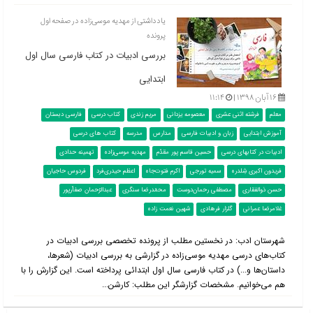
یادداشتی از مهدیه موسی‌زاده در صفحه اول
پرونده
بررسی ادبیات در کتاب فارسی سال اول
ابتدایی
۱۶ آبان ۱۳۹۸ |
۱۱:۱۴
معلم
فرشته اثنی عشری
معصومه یزدانی
مریم زندی
کتاب درسی
فارسی دبستان
آموزش ابتدایی
زبان و ادبیات فارسی
مدارس
مدرسه
کتاب های درسی
ادبیات در کتابهای درسی
حسین قاسم پور مقدّم
مهدیه موسی‌زاده
تهمینه حدادی
فریدون اکبری شِلدره
سمیه تورجی
اکرم فتوت‌جاه
اعظم حیدری‌فرد
فردوس حاجیان
حسن ذوالفقارى
مصطفى رحمان‌دوست
محمّدرضا سنگرى
عبدالرّحمان صفاّرپور
غلامرضا عمرانى
گلزار فرهادى
شهین نعمت زاده
شهرستان ادب: در نخستین مطلب از پرونده تخصصی بررسی ادبیات در
کتاب‌‌های درسی مهدیه موسی‌زاده در گزارشی به بررسی ادبیات (شعرها،
داستان‌ها و...) در کتاب فارسی سال اول ابتدائی پرداخته است. این گزارش را با
هم می‌خوانیم. مشخصات گزارشگر این مطلب: کارشن...