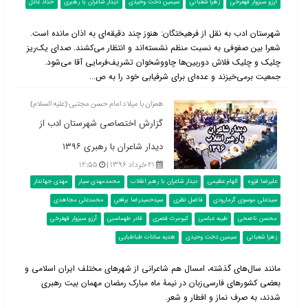
آرزو سبزوار قهفرخی
زهرا شعبانی
سیمین دخت وحیدی
دیدار شاعران با رهبری
حداد عادل
شهرستان ادب به نقل از فرهیختگان: هنوز چند دقیقه‌ای به اذان مانده است.
شعرا بین صفوفی به نسبت منظم نشسته‌اند و انتظار می‌کشند. صدای یک‌ریز
چلیک و چلیک فلاش دوربین‌ها چاووشخوان تشریف‌فرمایی آقا می‌شود.
جمعیت برمی‌خیزند و عده‌ای برای شرفیابی خود را به ص...
همزان با میلاد امام حسن مجتبی (علیه السلام)
گزارش اختصاصی شهرستان ادب از
دیدار شاعران با رهبری ۱۳۹۶
۲۱ خرداد ۱۳۹۶ |
۱۲:۵۵
علیرضا قزوه
الهام عظیمی
دیدار شاعران با رهبر انقلاب
محمدمهدی سیار
مهدی جهاندار
سیدعلی موسوی گرمارودی
فاضل نظری
سیدحمیدرضا برقعی
محمدعلی مجاهدی
محسن ناصحی
طیبه عباسی
کیومرث قصری
قادر طهماسبی
آرزو سبزوار قهفرخی
زهرا شعبانی
سیمین دخت وحیدی
هدیه سادات طباطبایی
مانند سال‌های گذشته، امسال هم شاعرانی از شهرهای مختلف ایران اسلامی و
بعضی کشورهای فارسی‌زبان در نیمۀ ماه مبارک رمضان مهمان بیت رهبری
شدند، به صرف نماز و افطار و شعر.