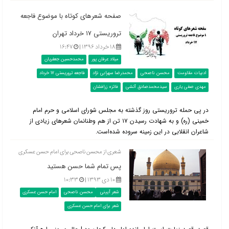
صفحه شعرهای کوتاه با موضوع فاجعه
تروریستی ۱۷ خرداد تهران
۱۸ خرداد ۱۳۹۶ |
۱۶:۴۷
میلاد عرفان پور
محمدحسین جعفریان
ادبیات مقاومت
محسن ناصحی
محمدرضا سهرابی نژاد
فاجعه تروریستی 17 خرداد
مهدی صفی یاری
سیدمحمدصادق آتشی
فائزه زرافشان
در پی حمله تروریستی روز گذشته به مجلس شورای اسلامی و حرم امام
خمینی (ره) و به شهادت رسیدن ۱۷ تن از هم وطنانمان شعر‌های زیادی از
شاعران انقلابی در این زمینه سروده شده‌است.
شعری از محسن ناصحی برای امام حسن عسکری
پس تمام شما حسن هستید
۱۰ دی ۱۳۹۳ |
۱۰:۳۳
شعر آیینی
محسن ناصحی
امام حسن عسکری
شعر برای امام حسن عسکری