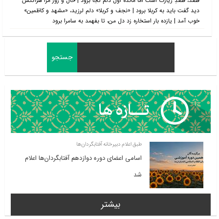
قصد، قصدِ زیارت است اما مانده اول دلم کجا برود | حال و روز مرا هرآنکس
دید گفت باید به کربلا برود | «نجف و کربلا» دلم لرزید، «مشهد و کاظمین»
خوب آمد | یازده بار استخاره زد دل من، تا بفهمد به سامرا برود
طبق اعلام دبیرخانه آفتابگردان‌ها
اسامی اعضای دوره دوازدهم آفتابگردان‌ها اعلام
شد
بیشتر