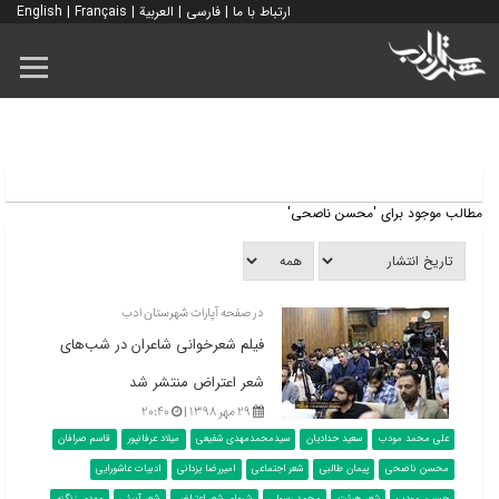
ارتباط با ما
|
فارسی
|
العربية
|
Français
|
English
مطالب موجود برای 'محسن ناصحی'
در صفحه آپارات شهرستان ادب
فیلم شعرخوانی شاعران در شب‌های
شعر اعتراض منتشر شد
۲۹ مهر ۱۳۹۸ |
۲۰:۴۰
علی محمد مودب
سعید حدادیان
سیدمحمدمهدی شفیعی
میلاد عرفانپور
قاسم صرافان
محسن ناصحی
پیمان طالبی
شعر اجتماعی
امیررضا یزدانی
ادبیات عاشورایی