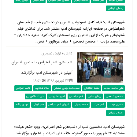
حسین مودب
شعر هیئت
محمد رسولی
شبهای شعر اعتراض
شعر آییئی
مهدی زنگنه
رحمان نوازانی
شهرستان ادب: فیلم کامل شعرخوانی شاعران در نخستین شب از شب‌های
شعراعتراض در صفحه آپارات شهرستان ادب منتشر شد. برای تماشای فیلم
شعرخوانی هریک از این شاعران روی اسمشان کلیک کنید: سعید حدادیان +
علی‌محمد مؤدب + محسن ناصحی + میلاد عرفانپور + قاس...
گزارش + گزارش تصویری
شب‌های شعر اعتراض با حضور شاعران
آیینی در شهرستان ادب برگزارشد
۲۷ شهریور ۱۳۹۸ |
۱۸:۵۲
علی محمد مودب
سعید حدادیان
سیدمحمدمهدی شفیعی
میلاد عرفانپور
قاسم صرافان
محسن ناصحی
پیمان طالبی
شعر اجتماعی
امیررضا یزدانی
ادبیات عاشورایی
حسین مودب
شعر هیئت
محمد رسولی
شبهای شعر اعتراض
شعر آییئی
مهدی زنگنه
رحمان نوازانی
شهرستان ادب: نخستین شب از «شب‌های شعر اعتراض»، ویژه «شعر هیئت»
سه‌شنبه ۲۶ شهریور با حضور گسترده علاقمندان ادبیات و شاعران، برگزار شد.