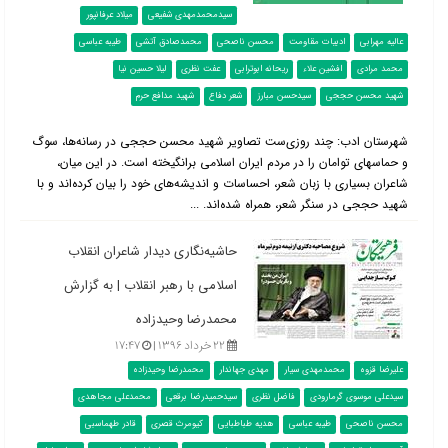
سیدمحمدمهدی شفیعی
میلاد عرفانپور
عالیه مهرابی
ادبیات مقاومت
محسن ناصحی
محمدصادق آتشی
طیبه عباسی
محمد مرادی
افشین علاء
ریحانه ابوترابی
عفت نظری
لیلا حسین نیا
شهید محسن حججی
سیدحسن مبارز
شعر دفاع
شهید مدافع حرم
شهرستان ادب: چند روزی‌ست تصاویر شهید محسن حججی در رسانه‌ها، سوگ
و حماسه‎ای توامان را در مردم ایران اسلامی برانگیخته است. در این میان،
شاعران بسیاری با زبان شعر، احساسات و اندیشه‌های خود را بیان کرده‌اند و با
شهید حججی در سنگر شعر، همراه شده‌اند. ...
حاشیه‌نگاری دیدار شاعران انقلاب
اسلامی با رهبر انقلاب | به گزارش
محمدرضا وحیدزاده
۲۲ خرداد ۱۳۹۶ |
۱۷:۴۷
علیرضا قزوه
محمدمهدی سیار
مهدی جهاندار
محمدرضا وحیدزاده
سیدعلی موسوی گرمارودی
فاضل نظری
سیدحمیدرضا برقعی
محمدعلی مجاهدی
محسن ناصحی
طیبه عباسی
هدیه طباطبایی
کیومرث قصری
قادر طهماسبی