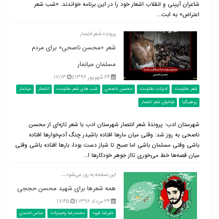
شاعران آیینی و انقلاب اشعار خود را در این برنامه خواندند. «شب شعر
اعتراض» به ابت...
پرونده شعر انتصار
شعر «محسن ناصحی» برای مردم
مسلمان میانمار
۲۴ شهریور ۱۳۹۶ |
۱۷:۱۳
شعر مقاومت
ادبیات مقاومت
محسن ناصحی
شب های شعر مقاومت
انتصار
میانمار
روهینگیا
فراخوان شعر انتصار
شهرستان ادب: پروندۀ شعر انتصار شهرستان ادب با شعر تازه‌ای از محسن
ناصحی به روز شد: وقتی میان مارها افتاده باشیدر چنگ آدم‌خوارها افتاده
باشی وقتی مسلمان باشی اما صبح تا شباز دست بودا، بارها افتاده باشی وقتی
میان قصه‌ها خط می‌خوری تااز جوهر خودکارها ا...
این صفحه به روز می‌شود...
همه شعرها برای شهید محسن حججی
۲۴ مرداد ۱۳۹۶ |
۱۷:۴۵
علیرضا قزوه
محمدرضا وحیدزاده
عباس احمدی