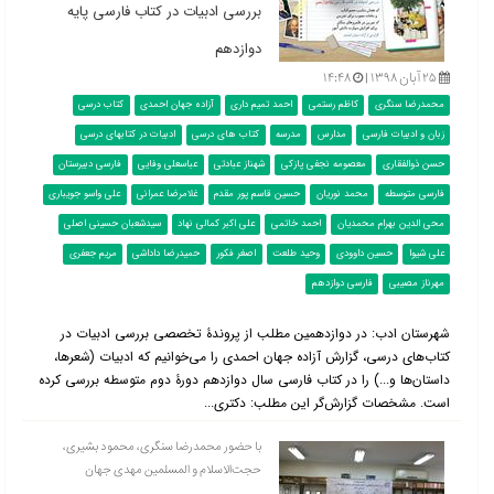
بررسی ادبیات در کتاب فارسی پایه
دوازدهم
۲۵ آبان ۱۳۹۸ |
۱۴:۴۸
محمدرضا سنگری
کاظم رستمی
احمد تمیم داری
آزاده جهان احمدی
کتاب درسی
زبان و ادبیات فارسی
مدارس
مدرسه
کتاب های درسی
ادبیات در کتابهای درسی
حسن ذوالفقاری
معصومه نجفی پازکی
شهناز عبادتی
عباسعلی وفایی
فارسی دبیرستان
فارسی متوسطه
محمد نوریان
حسین قاسم پور مقدم
غلامرضا عمرانی
علی واسو جویباری
محی الدین بهرام محمدیان
احمد خاتمی
علی اکبر کمالی نهاد
سیدشعبان حسینی اصلی
علی شیوا
حسین داوودی
وحید طلعت
اصغر فکور
حمیدرضا داداشی
مریم جعفری
مهرناز مصیبی
فارسی دوازدهم
شهرستان ادب: در دوازدهمین مطلب از پروندۀ تخصصی بررسی ادبیات در
کتاب‌‌های درسی، گزارش آزاده جهان احمدی را می‌خوانیم که ادبیات (شعرها،
داستان‌ها و...) را در کتاب فارسی سال دوازدهم دورۀ دوم متوسطه بررسی کرده
است. مشخصات گزارش‌گر این مطلب: دکتری...
با حضور محمدرضا سنگری، محمود بشیری،
حجت‌الاسلام و المسلمین مهدی جهان