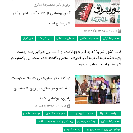
ترکی و دکتر محمدرضا سنگری
آیین رونمایی از کتاب "شور اشراق" در
شهرستان ادب
۱۲ خرداد ۱۳۹۵ |
۱۵:۵۳
محمدرضا ترکی
محمدرضا سنگری
غلامعلی حدادعادل
علی اکبر رشاد
شور اشراق
کتاب "شور اشراق" که به قلم حجه‎الاسلام و المسلمین علی‎اکبر رشاد ریاست
پژوهشگاه فرهنگ فرهنگ و اندیشه اسلامی نگاشته شده است، روز یکشنبه در
شهرستان ادب رونمایی می‎شود.
دو کتاب «ریحان‌هایی که مادرم دوست
داشت» و «ریختن نور روی شاخه‌های
پایین» رونمایی شدند
۰۴ خرداد ۱۳۹۵ |
۱۶:۰۰
علی اصغر عزتی پاک
انتشارات شهرستان ادب
حمیدرضا شکارسری
سیداحمد نادمی
محمدرضا سنگری
سیداکبر میرجعفری
ریحانهایی که مادرم دوست داشت
ریختن نور روی شاخه های پایین
رحیم مخدومی