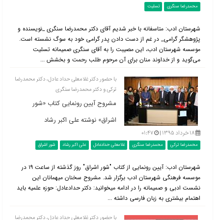
محمدرضا سنگری
تسلیت
شهرستان ادب: متاسفانه با خبر شدیم آقای دکتر محمدرضا سنگری _نویسنده و
پژوهشگر گرامی_ در غم از دست دادن پدر گرامی خود به سوگ نشسته است.
موسسه شهرستان ادب، این مصیبت را به آقای سنگری صمیمانه تسلیت
می‌گوید و از خداوند منان برای آن مرحوم طلب رحمت و بخشش ...
با حضور دکتر غلامعلی حداد عادل، دکتر محمدرضا
ترکی و دکتر محمدرضا سنگری
مشروح آیین رونمایی کتاب «شور
اشراق» نوشته علی اکبر رشاد
۱۸ خرداد ۱۳۹۵ |
۰۱:۴۷
محمدرضا ترکی
محمدرضا سنگری
غلامعلی حدادعادل
علی اکبر رشاد
شور اشراق
شهرستان ادب: آیین رونمایی از کتاب "شور اشراق" روز گذشته از ساعت ۱۹ در
موسسه فرهنگی شهرستان ادب برگزار شد. مشروح سخنان میهمانان این
نشست ادبی و صمیمانه را در ادامه می‎خوانید: دکتر حدادعادل: حوزه علمیه باید
اهتمام بیشتری به زبان فارسی داشته ...
با حضور دکتر غلامعلی حداد عادل، دکتر محمدرضا