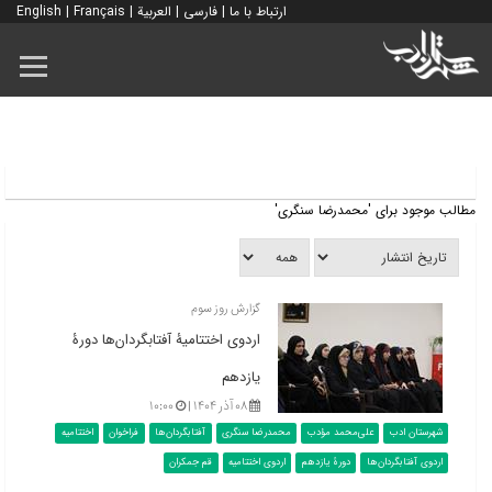
ارتباط با ما
|
فارسی
|
العربية
|
Français
|
English
مطالب موجود برای 'محمدرضا سنگری'
گزارش روز سوم
اردوی اختتامیۀ آفتابگردان‌ها دورۀ
یازدهم
۰۸ آذر ۱۴۰۴ |
۱۰:۰۰
شهرستان ادب
علی‌محمد مؤدب
محمدرضا سنگری
آفتابگردان‌ها
فراخوان
اختتامیه
اردوی آفتابگردان‌ها
دورۀ یازدهم
اردوی اختتامیه
قم جمکران