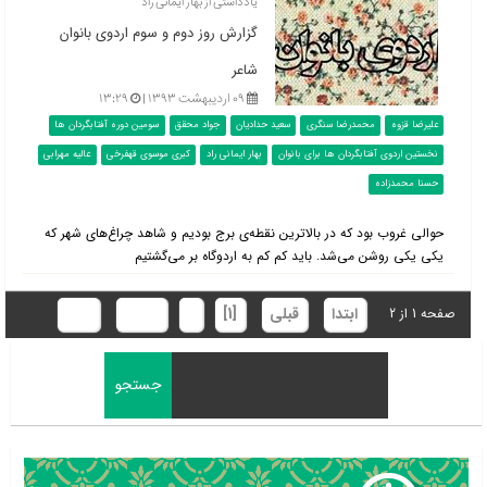
یادداشتی از بهار ایمانی راد
گزارش روز دوم و سوم اردوی بانوان
شاعر
۰۹ اردیبهشت ۱۳۹۳ |
۱۳:۲۹
علیرضا قزوه
محمدرضا سنگری
سعید حدادیان
جواد محقق
سومین دوره آفتابگردان ها
نخستین اردوی آفتابگردان ها برای بانوان
بهار ایمانی راد
کبری موسوی قهفرخی
عالیه مهرابی
حسنا محمدزاده
حوالی غروب بود که در بالاترین نقطه‌ی برج بودیم و شاهد چراغ‌های شهر که
یکی یکی روشن می‌شد. باید کم کم به اردوگاه بر می‌گشتیم
ابتدا
قبلی
[1]
2
بعدی
انتها
صفحه 1 از 2