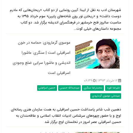
شهرستان ادب به نقل از ایبنا: آیین رونمایی از دو کتاب «ریحان‌هایی که مادرم
دوست داشت» و «ریختن نور روی شاخه‌های پایین» سوم خرداد ۱۳۹۵ به
مناسبت سالروز فتح خرمشهر در فرهنگسرای اندیشه برگزار شد. دو کتاب
مجموعه داستان‌های خیلی کوت...
موسوی گرمارودی:‌ حماسه در خون
اسرافیلی است | سنگری: عاشورا
اندیشی و عاشورا سرایی ضلع وجودی
اسرافیلی است
۱۲ خرداد ۱۳۹۳ |
۰۶:۳۹
علیرضا قزوه
محمدرضا سنگری
سیدعبدالله حسینی
حسین اسرافیلی
سیدعلی موسوی گرمارودی
دهمین شب شاعر پاسداشت حسین اسرافیلی به همت سازمان هنری رسانه‌ای
اوج و با حضور چهره‌های سرشناس ادبیات انقلاب اسلامی و علاقه‌مندان به
حسین اسرافیلی عصر امروز در نخلستان اوج برگزار شد