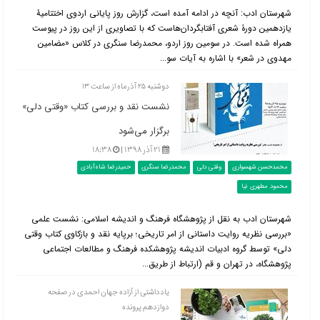
شهرستان ادب: آنچه در ادامه آمده است، گزارش روز پایانی اردوی اختتامیۀ
یازدهمین دورۀ شعری آفتابگردان‌هاست که با تصاویری از این روز در پیوست
همراه شده است. در سومین روز اردو، محمدرضا سنگری در کلاس «مضامین
مهدوی در شعر» با اشاره به آیات سو...
دوشنبه ۲۵ آذرماه از ساعت ۱۳
نشست نقد و بررسی کتاب «وقتی دلی»
برگزار می‌شود
۲۱ آذر ۱۳۹۸ |
۱۸:۳۸
محمدحسن شهسواری
وقتی دلی
محمدرضا سنگری
حمیدرضا شاه‌آبادی
محمود مطهری نیا
شهرستان ادب به نقل از پژوهشگاه فرهنگ و اندیشه اسلامی: نشست علمی
«بررسی نظریه روایت داستانی از امر تاریخی؛ برپایه نقد و بازکاوی کتاب وقتی
دلی» توسط گروه ادبیات اندیشه پژوهشکده فرهنگ و مطالعات اجتماعی
پژوهشگاه، در تهران و قم (ارتباط از طریق...
یادداشتی از آزاده جهان احمدی در صفحه
دوازدهم پرونده