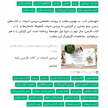
سیّد اکبر میرجعفری
مروج
معقولی
صادقی
عبدالعظیم ک‌ریمی
عبّاسعلی وفایی
حسین قاسم پور مقدمّ
فریدون اک‌بری شلِدره
محمدّرضا سنگری
زهره رضایی
شهرستان ادب: در نهمین مطلب از پرونده تخصصی بررسی ادبیات در کتاب‌‌های
درسی مینو رضایی در گزارشی به بررسی ادبیات (شعرها، داستان‌ها و...) در
کتاب فارسی سال نهم در دورۀ اول متوسطه پرداخته است. این گزارش را با هم
می‌خوانیم. مشخصات گزارش‌گر این مطلب: ...
یادداشتی از سیده‌زهرا محمدی در صفحه هشتم
پرونده
بررسی ادبیات در کتاب فارسی پایه
هشتم
۲۵ آبان ۱۳۹۸ |
۱۲:۳۴
فاطمه فروتن
کتاب درسی
زبان و ادبیات فارسی
مدارس
مدرسه
کتاب های درسی
ادبیات در کتابهای درسی
فریدون اکبری شِلدره
حسن ذوالفقاری
معصومه نجفی پازکی
اعظم عبدالهیان
حاتم زندی
شهناز عبادتی
ابراهیم هداوند میرزایی
حسین قاسم پورمقدّم
محمّدرضا سنگری
علیرضا چنگیزی
زهرا سلطانی مطلق
حسن ستایش
محیا بهاریان
فارسی دبیرستان
فارسی متوسطه
حجّت کجانی حصاری
مهدی آذرحزین