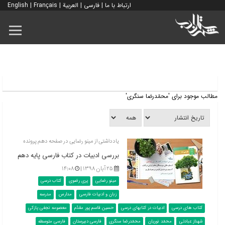
ارتباط با ما
|
فارسی
|
العربية
|
Français
|
English
مطالب موجود برای 'محمّدرضا سنگری'
یادداشتی از مینو رضایی در صفحه دهم پرونده
بررسی ادبیات در کتاب فارسی پایه دهم
۲۵ آبان ۱۳۹۸ |
۱۴:۰۸
مینو رضایی
پری رضوی
کتاب درسی
زبان و ادبیات فارسی
مدارس
مدرسه
کتاب های درسی
ادبیات در کتابهای درسی
حسین قاسم پور مقدّم
معصومه نجفی پازکی
شهناز عبادتی
محمّد نوریان
محمّدرضا سنگری
فارسی دبیرستان
فارسی متوسطه