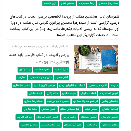
سیده‌زهرا محمدی
رضا طبیب‌زاده
محسن نقدی
آرزو خاکسار
شهرستان ادب: هشتمین مطلب از پروندۀ تخصصی بررسی ادبیات در کتاب‌‌های
درسی، گزارشی است از سیده‌زهرا محمدی پیرامون فارسی سال هشتم در دورۀ
اول متوسطه که به بررسی ادبیات (شعرها، داستان‌ها و...) در این کتاب پرداخته
است. مشخصات گزارش‌گر این مطلب: کارشنا...
یادداشتی از المیرا شاهان در صفحه هفتم پرونده
بررسی ادبیات در کتاب فارسی پایه هفتم
۲۲ آبان ۱۳۹۸ |
۰۰:۳۷
المیرا شاهان
اعظم سعادتمند
پونه نیکوی
کتاب درسی
زبان و ادبیات فارسی
مدارس
مدرسه
کتاب های درسی
ادبیات در کتابهای درسی
فریدون اکبری شِلدره
حسن ذوالفقاری
شهین نعمت زاده
اعظم عبدالهیان
سپیده خلیلی
حاتم زندی
شهناز عبادتی
عباسعلی وفایی
ابراهیم هداوند میرزایی
حسین قاسم پورمقدّم
محمّدرضا سنگری
علیرضا چنگیزی
فارسی ششم
زهرا سلطانی مطلق
حسن ستایش
محیا بهاریان
فارسی دبیرستان
فارسی متوسطه
محمد نوریان
حسین قاسم پورمقدم
منوچهر علی‌پور
معصومه نجفی
فرح نجاران
علی اکبر روشندل
تینا محمدحسینی
سحرناز ناطقیان