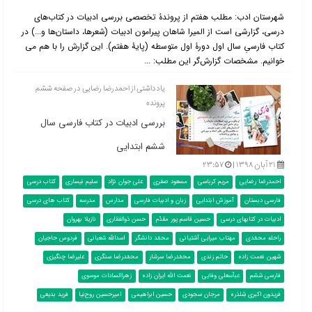
شهرستان ادب: مطلب هفتم از پروندۀ تخصصی بررسی ادبیات در کتاب‌‌های
درسی، گزارشی است از المیرا شاهان پیرامون ادبیات (شعرها، داستان‌ها و...) در
کتاب فارسیِ سال اول دورۀ اول متوسطه (پایۀ هفتم). این گزارش را با هم می
خوانیم. مشخصات گزارش‌گر این مطلب: ...
یادداشتی از احمدرضا رضایی در صفحه ششم
پرونده
بررسی ادبیات در کتاب فارسی سال
ششم ابتدایی
۲۱ آبان ۱۳۹۸ |
۲۳:۵۷
احمدرضا رضایی
مریم کرباسی
مسعود صفری
علی جوان نژاد
سلیم نیساری
کتاب درسی
فارسی دبستان
آموزش ابتدایی
زبان و ادبیات فارسی
مدارس
مدرسه
کتاب های درسی
ادبیات در کتابهای درسی
حسین قاسم پور مقدّم
حسن ذوالفقاری
نازیلا بهروان
راحله محمّدی
مهتاب میرایی آشتیانی
محمّد دانشگر
اسدالله شعبانی
فردوس حاجیان
شهین نعمت زاده
حاتم زندی
محمّدرضا سرشار
محمّدرضا سنگری
علیرضا چنگیزی
فارسی ششم
عباّسعلی وفایی
نعمت الله ایران زاده
زهراالسادات موسوی
فریدون اکبری شِلدَره
مرجان سجودی
حسین ابراهیمی
امیرحسین روح‌نیا
فرید بدیعی