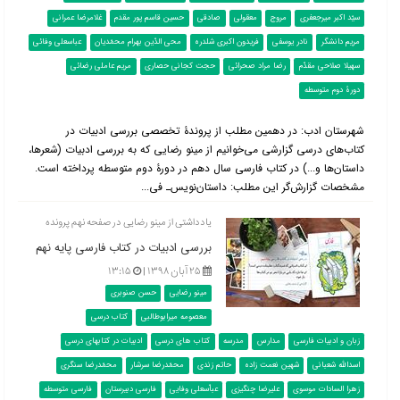
سیّد اکبر میرجعفری
مروج
معقولی
صادقی
حسین قاسم پور مقدم
غلامرضا عمرانی
مریم دانشگر
نادر یوسفی
فریدون اکبری شلدره
محی الدّین بهرام محمّدیان
عباسعلی وفائی
سهیلا صلاحی مقدّم
رضا مراد صحرائی
حجت کجانی حصاری
مریم عاملی رضائی
دورۀ دوم متوسطه
شهرستان ادب: در دهمین مطلب از پروندۀ تخصصی بررسی ادبیات در
کتاب‌‌های درسی گزارشی می‌خوانیم از مینو رضایی که به بررسی ادبیات (شعرها،
داستان‌ها و...) در کتاب فارسی سال دهم در دورۀ دوم متوسطه پرداخته است.
مشخصات گزارش‌گر این مطلب: داستان‌نویس‌ـ فی...
یادداشتی از مینو رضایی در صفحه نهم پرونده
بررسی ادبیات در کتاب فارسی پایه نهم
۲۵ آبان ۱۳۹۸ |
۱۳:۱۵
مینو رضایی
حسن صنوبری
معصومه میرابوطالبی
کتاب درسی
زبان و ادبیات فارسی
مدارس
مدرسه
کتاب های درسی
ادبیات در کتابهای درسی
اسدالله شعبانی
شهین نعمت زاده
حاتم زندی
محمّدرضا سرشار
محمّدرضا سنگری
زهرا السادات موسوی
علیرضا چنگیزی
عباّسعلی وفایی
فارسی دبیرستان
فارسی متوسطه