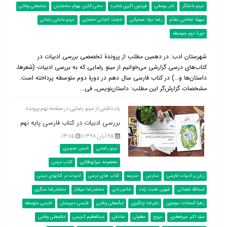
مریم دانشگر
نادر یوسفی
فریدون اکبری شلدره
محی الدّین بهرام محمّدیان
عباسعلی وفائی
سهیلا صلاحی مقدّم
رضا مراد صحرائی
حجت کجانی حصاری
مریم عاملی رضائی
دورۀ دوم متوسطه
شهرستان ادب: در دهمین مطلب از پروندۀ تخصصی بررسی ادبیات در
کتاب‌‌های درسی گزارشی می‌خوانیم از مینو رضایی که به بررسی ادبیات (شعرها،
داستان‌ها و...) در کتاب فارسی سال دهم در دورۀ دوم متوسطه پرداخته است.
مشخصات گزارش‌گر این مطلب: داستان‌نویس‌ـ فی...
یادداشتی از مینو رضایی در صفحه نهم پرونده
بررسی ادبیات در کتاب فارسی پایه نهم
۲۵ آبان ۱۳۹۸ |
۱۳:۱۵
مینو رضایی
حسن صنوبری
معصومه میرابوطالبی
کتاب درسی
زبان و ادبیات فارسی
مدارس
مدرسه
کتاب های درسی
ادبیات در کتابهای درسی
اسدالله شعبانی
شهین نعمت زاده
حاتم زندی
محمّدرضا سرشار
محمّدرضا سنگری
زهرا السادات موسوی
علیرضا چنگیزی
عباّسعلی وفایی
فارسی دبیرستان
فارسی متوسطه
سیّد اکبر میرجعفری
مروج
معقولی
صادقی
عبدالعظیم ک‌ریمی
عبّاسعلی وفایی