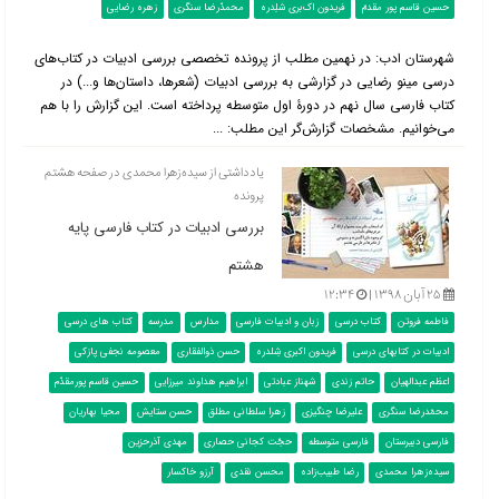
حسین قاسم پور مقدمّ
فریدون اک‌بری شلِدره
محمدّرضا سنگری
زهره رضایی
شهرستان ادب: در نهمین مطلب از پرونده تخصصی بررسی ادبیات در کتاب‌‌های
درسی مینو رضایی در گزارشی به بررسی ادبیات (شعرها، داستان‌ها و...) در
کتاب فارسی سال نهم در دورۀ اول متوسطه پرداخته است. این گزارش را با هم
می‌خوانیم. مشخصات گزارش‌گر این مطلب: ...
یادداشتی از سیده‌زهرا محمدی در صفحه هشتم
پرونده
بررسی ادبیات در کتاب فارسی پایه
هشتم
۲۵ آبان ۱۳۹۸ |
۱۲:۳۴
فاطمه فروتن
کتاب درسی
زبان و ادبیات فارسی
مدارس
مدرسه
کتاب های درسی
ادبیات در کتابهای درسی
فریدون اکبری شِلدره
حسن ذوالفقاری
معصومه نجفی پازکی
اعظم عبدالهیان
حاتم زندی
شهناز عبادتی
ابراهیم هداوند میرزایی
حسین قاسم پورمقدّم
محمّدرضا سنگری
علیرضا چنگیزی
زهرا سلطانی مطلق
حسن ستایش
محیا بهاریان
فارسی دبیرستان
فارسی متوسطه
حجّت کجانی حصاری
مهدی آذرحزین
سیده‌زهرا محمدی
رضا طبیب‌زاده
محسن نقدی
آرزو خاکسار