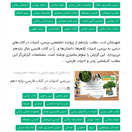
حسین قاسم پور مقدّم
معصومه نجفی پازکی
شهناز عبادتی
محمّد نوریان
عباسعلی وفایی
فارسی دبیرستان
فارسی متوسطه
حجّت کجانی حصاری
غلامرضا عمرانی
مریم دانشگر
نادر یوسفی
فریدون اکبری شلدره
علی واسو جویباری
مریم عاملی رضایی
محمّد رضا سنگری
حسین داودی
آزاده شریفی
زهرا چمنی
مریم مطهری
شهرستان ادب: مطلب یازدهم از پرونده تخصصی بررسی ادبیات در کتاب‌‌های
درسی به بررسی ادبیات (شعرها، داستان‌ها و...) در کتاب فارسی سال یازدهم
می‌پردازد. این گزارش را نیلوفر بختیاری نوشته است. مشخصات گزارش‌گر این
مطلب: کارشناس زبان و ادبیات فارسی، ...
یادداشتی از مینو رضایی در صفحه دهم پرونده
بررسی ادبیات در کتاب فارسی پایه دهم
۲۵ آبان ۱۳۹۸ |
۱۴:۰۸
مینو رضایی
پری رضوی
کتاب درسی
زبان و ادبیات فارسی
مدارس
مدرسه
کتاب های درسی
ادبیات در کتابهای درسی
حسین قاسم پور مقدّم
معصومه نجفی پازکی
شهناز عبادتی
محمّد نوریان
محمّدرضا سنگری
فارسی دبیرستان
فارسی متوسطه
سیّد اکبر میرجعفری
مروج
معقولی
صادقی
حسین قاسم پور مقدم
غلامرضا عمرانی