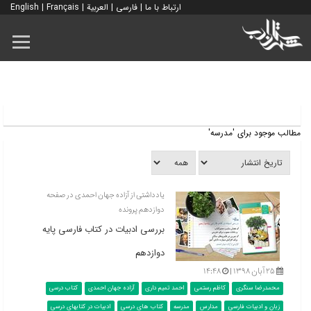
ارتباط با ما
|
فارسی
|
العربية
|
Français
|
English
مطالب موجود برای 'مدرسه'
یادداشتی از آزاده جهان احمدی در صفحه
دوازدهم پرونده
بررسی ادبیات در کتاب فارسی پایه
دوازدهم
۲۵ آبان ۱۳۹۸ |
۱۴:۴۸
محمدرضا سنگری
کاظم رستمی
احمد تمیم داری
آزاده جهان احمدی
کتاب درسی
زبان و ادبیات فارسی
مدارس
مدرسه
کتاب های درسی
ادبیات در کتابهای درسی