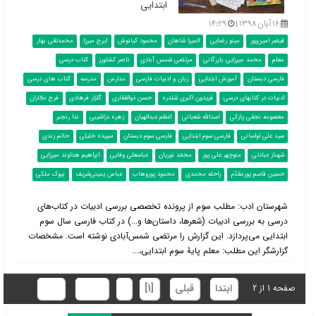
ابتدایی
۱۶ آبان ۱۳۹۸ |
۱۴:۲۹
قیصر امین‌پور
مینو رضایی
المیرا شاهان
محمود کیانوش
ایرج میرزا
محمدتقی بهار
معلم
محمد میرزایی بازرگانی
مرتضی شمس آبادی
ناصر کشاورز
کتاب درسی
فارسی دبستان
آموزش ابتدایی
زبان و ادبیات فارسی
مدارس
مدرسه
کتاب های درسی
ادبیات در کتابهای درسی
فریدون اکبری شِلدره
حسن ذوالفقاری
گلزار فرهادی
فرح نجّاران
معصومه نجفی پازکی
اسدالله شعبانی
اعظم عبدالهیان
زهره دزاشیبی
ندا رنجبر
سید علی لواسانی
فارسی سوم ابتدایی
فارسی سوم دبستان
سپیده خلیلی
حاتم زندی
شهناز عبادتی
منوچهر علی پور
محمّد نوریان
عباسعلی وفایی
ابراهیم هداوند میرزایی
حسین قاسم پورمقدّم
راحله محمدی
محمود پوروهاب
عباس یمینی‌شریف
بیوک ملکی
شهرستان ادب: مطلب سوم از پرونده تخصصی بررسی ادبیات در کتاب‌‌های
درسی به بررسی ادبیات (شعرها، داستان‌ها و...) در کتاب فارسی سال سوم
ابتدایی می‌پردازد. این گزارش را مرتضی شمس‌آبادی نوشته است. مشخصات
گزارشگر این مطلب: معلم پایۀ سوم ابتدایی،...
ابتدا
قبلی
[1]
2
بعدی
انتها
صفحه 1 از 2