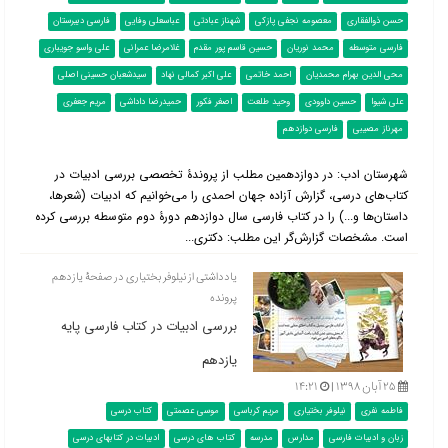
حسن ذوالفقاری
معصومه نجفی پازکی
شهناز عبادتی
عباسعلی وفایی
فارسی دبیرستان
فارسی متوسطه
محمد نوریان
حسین قاسم پور مقدم
غلامرضا عمرانی
علی واسو جویباری
محی الدین بهرام محمدیان
احمد خاتمی
علی اکبر کمالی نهاد
سیدشعبان حسینی اصلی
علی شیوا
حسین داوودی
وحید طلعت
اصغر فکور
حمیدرضا داداشی
مریم جعفری
مهرناز مصیبی
فارسی دوازدهم
شهرستان ادب: در دوازدهمین مطلب از پروندۀ تخصصی بررسی ادبیات در
کتاب‌‌های درسی، گزارش آزاده جهان احمدی را می‌خوانیم که ادبیات (شعرها،
داستان‌ها و...) را در کتاب فارسی سال دوازدهم دورۀ دوم متوسطه بررسی کرده
است. مشخصات گزارش‌گر این مطلب: دکتری...
یادداشتی از نیلوفر بختیاری در صفحۀ یازدهم
پرونده
بررسی ادبیات در کتاب فارسی پایه
یازدهم
۲۵ آبان ۱۳۹۸ |
۱۴:۲۱
فاطمه نفری
نیلوفر بختیاری
مریم کرباسی
موسی عصمتی
کتاب درسی
زبان و ادبیات فارسی
مدارس
مدرسه
کتاب های درسی
ادبیات در کتابهای درسی