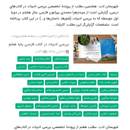
شهرستان ادب: هشتمین مطلب از پروندۀ تخصصی بررسی ادبیات در کتاب‌‌های
درسی، گزارشی است از سیده‌زهرا محمدی پیرامون فارسی سال هشتم در دورۀ
اول متوسطه که به بررسی ادبیات (شعرها، داستان‌ها و...) در این کتاب پرداخته
است. مشخصات گزارش‌گر این مطلب: کارشنا...
یادداشتی از المیرا شاهان در صفحه هفتم پرونده
بررسی ادبیات در کتاب فارسی پایه هفتم
۲۲ آبان ۱۳۹۸ |
۰۰:۳۷
المیرا شاهان
اعظم سعادتمند
پونه نیکوی
کتاب درسی
زبان و ادبیات فارسی
مدارس
مدرسه
کتاب های درسی
ادبیات در کتابهای درسی
فریدون اکبری شِلدره
حسن ذوالفقاری
شهین نعمت زاده
اعظم عبدالهیان
سپیده خلیلی
حاتم زندی
شهناز عبادتی
عباسعلی وفایی
ابراهیم هداوند میرزایی
حسین قاسم پورمقدّم
محمّدرضا سنگری
علیرضا چنگیزی
فارسی ششم
زهرا سلطانی مطلق
حسن ستایش
محیا بهاریان
فارسی دبیرستان
فارسی متوسطه
محمد نوریان
حسین قاسم پورمقدم
منوچهر علی‌پور
معصومه نجفی
فرح نجاران
علی اکبر روشندل
تینا محمدحسینی
سحرناز ناطقیان
شهرستان ادب: مطلب هفتم از پروندۀ تخصصی بررسی ادبیات در کتاب‌‌های