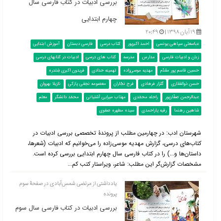
بررسی ادبیات در کتاب فارسی سال
چهارم ابتدایی
۱۹ آبان ۱۳۹۸ |
۲۰:۴۹
عباسعلی سپاهی یونسی
احمد اکبرپور
کتاب درسی
فارسی دبستان
آموزش ابتدایی
زبان و ادبیات فارسی
مدارس
مدرسه
کتاب های درسی
ادبیات در کتابهای درسی
حسین قاسم پور مقدّم
مهدیه موسی‌زاده
تهمینه حدادی
فریدون اکبری شِلدره
حسن ذوالفقاری
گلزار فرهادی
فرح نجّاران
معصومه نجفی پازکی
نازیلا بهروان
عبدالرحمن صفّارپور
راحله محمّدی
مهتاب میرایی آشتیانی
محمّد دانشگر
معلم
شاهین رهنما
رقیه یاراحمدی
سیده مطهره صفوی
شهرستان ادب: در چهارمین مطلب از پروندۀ تخصصی بررسی ادبیات در
کتاب‌‌های درسی، گزارش مهدیه موسی‌زاده را می‌خوانیم که ادبیات (شعرها،
داستان‌ها و...) را در کتاب فارسی سال چهارم ابتدایی بررسی کرده است.
مشخصات گزارش‌گر این مطلب: شاعر، ویراستار کتب کم...
یادداشتی از مرتضی شمس‌آبادی در صفحۀ سوم
پرونده
بررسی ادبیات در کتاب فارسی سال سوم