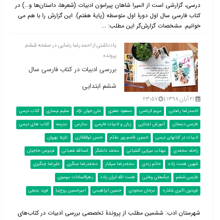
درسی، گزارشی است از المیرا شاهان پیرامون ادبیات (شعرها، داستان‌ها و...) در
کتاب فارسیِ سال اول دورۀ اول متوسطه (پایۀ هفتم). این گزارش را با هم می
خوانیم. مشخصات گزارش‌گر این مطلب: ...
یادداشتی از احمدرضا رضایی در صفحه ششم
پرونده
بررسی ادبیات در کتاب فارسی سال
ششم ابتدایی
۲۱ آبان ۱۳۹۸ |
۲۳:۵۷
احمدرضا رضایی
مریم کرباسی
مسعود صفری
علی جوان نژاد
سلیم نیساری
کتاب درسی
فارسی دبستان
آموزش ابتدایی
زبان و ادبیات فارسی
مدارس
مدرسه
کتاب های درسی
ادبیات در کتابهای درسی
حسین قاسم پور مقدّم
حسن ذوالفقاری
نازیلا بهروان
راحله محمّدی
مهتاب میرایی آشتیانی
محمّد دانشگر
اسدالله شعبانی
فردوس حاجیان
شهین نعمت زاده
حاتم زندی
محمّدرضا سرشار
محمّدرضا سنگری
علیرضا چنگیزی
فارسی ششم
عباّسعلی وفایی
نعمت الله ایران زاده
زهراالسادات موسوی
فریدون اکبری شِلدَره
مرجان سجودی
حسین ابراهیمی
امیرحسین روح‌نیا
فرید بدیعی
شهرستان ادب: ششمین مطلب از پروندۀ تخصصی بررسی ادبیات در کتاب‌‌های