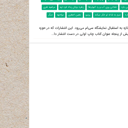
ی بارد
نشانی روی آب و رد کبوترها
زهره یزدان پناه قره تپه
مرضیه نفری
ره
سرم به شانه تو فکر میکند
روبرو
معین اصغری
مواجهه
دیگر
ه به استقبال نمایشگاه سی‌ام می‌رود. این انتشارات که در حوزه
ش از پنجاه عنوان کتاب چاپ اولی در دست انتشار دا...