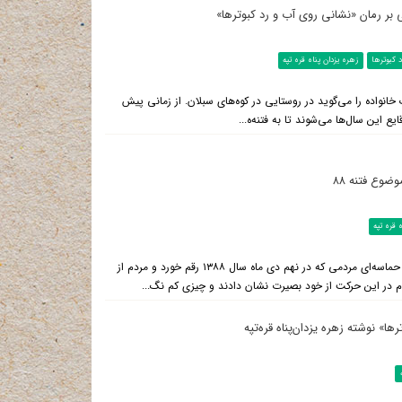
تی بر رمان «نشانی روی آب و رد کبوترها»
 کبوترها
زهره یزدان پناه قره تپه
 خانواده را می‌گوید در روستایی در کوه‌های سبلان. از زمانی پیش
ضوع فتنه ۸۸
 قره تپه
شهرستان ادب به نقل از روزنامه خراسان: در سالروز حماسه نهم دی قرار داریم؛ حماسه‌ای مردمی که در نهم دی ماه سال ۱۳۸۸ رقم خورد و مردم از
در این حرکت از خود بصیرت نشان دادند و چیزی کم نگ...
ا» نوشته زهره یزدان‌پناه قره‌تپه