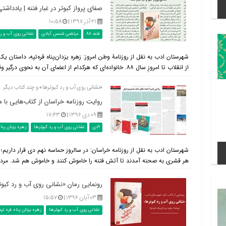
صفای پرواز کبوتر در غبار فتنه | یادداش
۲۱ آذر ۱۳۹۷ |
۱۰:۵۸
فتنه 88
مرتضی شمس آبادی
نشانی روی آب و رد
شهرستان ادب به نقل از روزنامۀ وطن امروز: زهره یزدان‌پناه قره‌تپه، داستان یک
از انقلاب تا امروزِ سال ۸۸. خانواده‌ای که هرکدام از اعضای آن به نحوی درگیر وقایع این سال‌ها می‌شوند تا به فتنه‌ه...
«نشانی روی آب و رد کبوترها» و چند کتاب دیگر
روایت روزنامه خراسان از کتاب‌هایی با مو
۰۹ دی ۱۳۹۶ |
۱۷:۴۳
9دی
نشانی روی آب و رد کبوترها
زهره یزدان پناه
هر قشری به صحنه آمدند تا آتش فتنه را خاموش کنند و خاموش هم شد. مردم 
رونمایی رمان «نشانی روی آب و رد کبوتره
۰۳ آبان ۱۳۹۶ |
۱۵:۵۷
نشانی روی آب و رد کبوترها
زهره یزدان پناه قره تپه