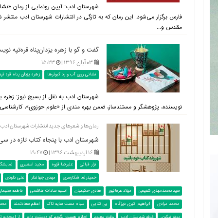
شهرستان ادب: آیین رونمایی از رمان «نشانی 
فارس برگزار می‌شود. این رمان که به تازگی در انتشارات شهرستان ادب منتشر 
مقدس و...
گفت و گو با زهره یزدان‌پناه قره‌تپه نو
۰۳ آبان ۱۳۹۶ |
۱۵:۲۳
نشانی روی آب و رد کبوترها
زهره یزدان پناه قره تپه
نويسنده، پژوهشگر و مستندساز، ضمن بهره مندی از «علوم حوزوی»، کارشناسی 
رمان‌ها و شعرهای جدید انتشارات شهرستان ادب
شهرستان ادب با پنجاه کتاب تازه در سی‌
۱۶ اردیبهشت ۱۳۹۶ |
۱۹:۴۷
نزار قبانی
علیرضا قزوه
مجید اسطیری
نمایشگا
حمیدرضا شکارسری
مهدی جهاندار
علی داودی
سیدمحمدمهدی شفیعی
میلاد عرفانپور
هادی حکیمیان
انسیه سادات هاشمی
فاطمه سلیمان
محمد مرادی
ابراهیم اکبری دیزگاه
بی کتابی
سیاه مست سایه تاک
اعظم سعادتمند
محمو
پونه نیکوی
غرفه شهرستان ادب
وقت معلوم
اجازه هست بگویم که دوستت دارم
از امجدیه تا