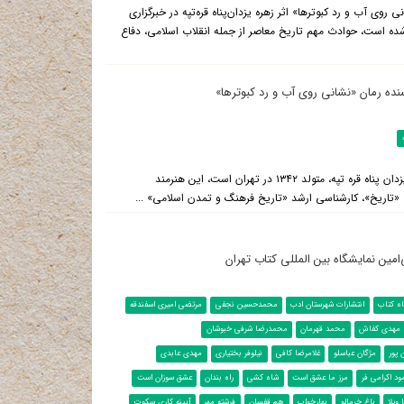
روی آب و رد کبوترها» اثر زهره یزدان‌پناه قره‌تپه در خبرگزاری
شده است، حوادث مهم تاریخ معاصر از جمله انقلاب اسلامی، دفاع
یسنده رمان «نشانی روی آب و رد کبوترها»
شهرستان ادب به نقل از بسیج نیوز: زهره يزدان پناه قره تپه، متولد ۱۳۴۲ در تهران است، این هنرمند
«تاریخ»، کارشناسی ارشد «تاریخ فرهنگ و تمدن اسلامی» ...
امین نمایشگاه بین المللی کتاب تهران
ه کتاب
انتشارات شهرستان ادب
محمدحسین نجفی
مرتضی امیری اسفندقه
مهدی کفاش
محمد قهرمان
محمدرضا شرفی خبوشان
 پور
مژگان عباسلو
غلامرضا کافی
نیلوفر بختیاری
مهدی عابدی
د اکرامی فر
مرز ما عشق است
شاه کشی
راه بندان
عشق سوزان است
 ویلا
باغ خرمالو
بهارخواب
هم قفسان
فرشته مهر
آیینه کاری سکوت