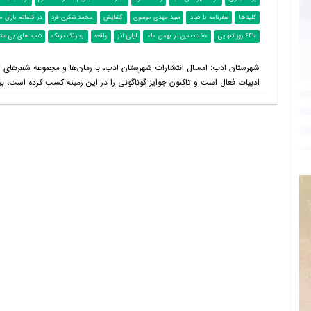
کلیدها
سفرنامه با صاد
سید مهدی موسوی
گشایش
محمد شکری فرد
در کلماتم باران م
6410 روز تنهایی
هفت سین در بهمن ماه
لیلی آذر
واقعه
به رنگ درنگ
شب های بی ستا
شهرستان ادب: امسال انتشارات شهرستان ادب، با رمان‌ها و مجموعه شعرهای تاز
ادبیات فعال است و تاکنون جوایز گوناگونی را در این زمینه کسب کرده است، بی