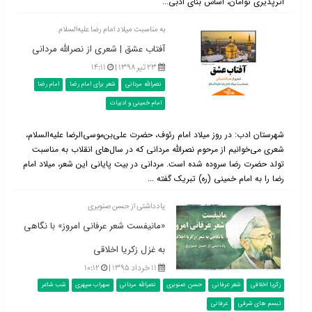
اثرپذیری توأمان، اساس بنای ادبی...
به مناسبت میلاد امام رضا علیه‌السلام
آفتاب عشق | شعری از نصرالله مردانی
۲۳ تیر ۱۳۹۸ |
۱۴:۱۱
نصرالله مردانی
شعر برای امام رضا
امام رضا
امام خمینی و ادبیات
شهرستان ادب: در روز میلاد امام رئوف، حضرت علی‌بن‌موسی‌الرضا علیه‌السلام،
شعری می‌خوانیم از مرحوم نصرالله مردانی که در سال‌های انقلاب به مناسبت
تولد حضرت رضا سروده شده است. مردانی در بیت پایانی این شعر، میلاد امام
رضا را به امام خمینی (ره) تبریک گفته ...
یادداشتی از حسن صنوبری
«مانیفست شعر عرفانی امروز» با نگاهی
به غزل زکریا اخلاقی
۱۱ خرداد ۱۳۹۵ |
۱۰:۱۲
زکریا اخلاقی
شعر عرفانی
حسن صنوبری
نصرالله مردانی
سهراب سپهری
شب شاعر
تبسم های شرقی
عرفانی