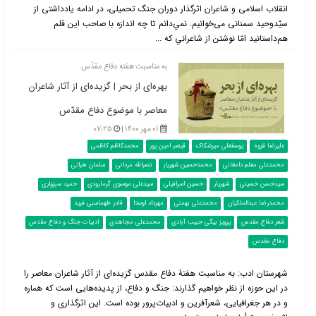
انقلاب اسلامی و شاعران اثرگذار دوران جنگ تحمیلی، در ادامه یادداشتی از
سیّدوحید سمنانی می‌خوانیم. نمي‌دانم تا چه اندازه با صاحب اين قلم
هم‌داستانيد امّا نوشتن از شاعراني كه ...
به مناسبت هفته دفاع مقدّس
بهره‌ای از بحر | گزیده‌ای از آثار شاعران
معاصر با موضوع دفاع مقدّس
۰۱ مهر ۱۴۰۰ |
۰۷:۲۵
علیرضا قزوه
یوسفعلی میرشکاک
قیصر امین پور
محمدکاظم کاظمی
محمدعلی معلم دامغانی
محمدحسین شهریار
نصرالله مردانی
سلمان هراتی
سیدحسن حسینی
شهریار
حسین اسرافیلی
سیدعلی موسوی گرمارودی
حمید سبزواری
محمدرضا عبدالملکیان
محمدعلی بهمنی
مهرداد اوستا
قادر طهماسبی فرید
شعر دفاع مقدس
پرویز بیگی حبیب آبادی
محمدعلی مجاهدی
ادبیات جنگ و دفاع مقدس
دفاع مقدس
شهرستان ادب: به مناسبت هفتۀ دفاع مقدس گزیده‌ای از آثار شاعران معاصر را
در این حوزه از نظر خواهیم گذارند: جنگ و دفاع، از پدیده‌هایی است که هماره
و در هر جغرافیایی، شعرآفرین و ادبیات‌پرور بوده است. این اثرگذاری و