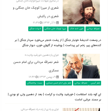
در سالروز شهادت میرزاکوچک‌خان جنگلی
شعری از میرزا کوچک خان جنگلی و
شعری در رثایش
۱۱ آذر ۱۳۹۴ |
۲۱:۴۷
نصرالله مردانی
خون نامه خاک
میرزا کوچک خان جنگلی
ادبیات جنگل
در وسعت اندیشۀ خونبار جنگل | از پشت خنجر می‌خورد سردار جنگل | بر
کنده‌های پیر، زخم تیر پیداست | پوشیده از گلهای خون، دیوار جنگل
«برای یازدهمین خورشید ولایت»
شعر نصرالله مردانی برای امام حسن
عسکری
۰۹ بهمن ۱۳۹۳ |
۱۲:۴۲
شعر آیینی
نصرالله مردانی
شعر برای امام حسن عسکری
مست برخاستگان
ای کوه بلند استقامت | خورشید ولایت و کرامت | بعد از دهمین ولی تو بودی |
بر مسند عرشی امامت
غزلی و یادی از زنده یاد نصرالله مردانی