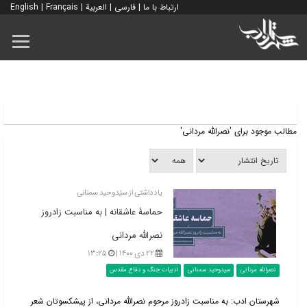
ارتباط با ما
|
فارسی
|
العربية
|
Français
|
English
مطالب موجود برای 'نصرالله مردانی'
یادداشتی از سیّدوحید سمنانی
حماسۀ عاشقانه | به مناسبت زادروز
نصراللّه مردانی
۲۲ دی ۱۴۰۰ |
۱۳:۲۵
نصرالله مردانی
سیدوحید سمنانی
ادبیات جنگ و دفاع مقدس
شهرستان ادب: به مناسبت زادروز مرحوم نصرالله مردانی، از پیشکسوتان شعر