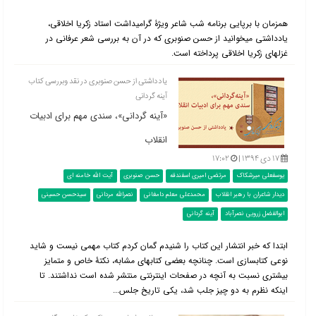
همزمان با برپایی برنامه شب شاعر ویژۀ گرامی‎داشت استاد زکریا اخلاقی،
یادداشتی می‎خوانید از حسن صنوبری که در آن به بررسی شعر عرفانی در
غزل‎های زکریا اخلاقی پرداخته است.
یادداشتی از حسن صنوبری در نقد وبررسی کتاب
آینه گردانی
«آینه گردانی»، سندی مهم برای ادبیات
انقلاب
۱۷ دی ۱۳۹۴ |
۱۷:۰۲
یوسفعلی میرشکاک
مرتضی امیری اسفندقه
حسن صنوبری
آیت الله خامنه ای
دیدار شاعران با رهبر انقلاب
محمدعلی معلم دامغانی
نصرالله مردانی
سیدحسن حسینی
ابوالفضل زرویی نصرآباد
آینه گردانی
ابتدا که خبر انتشار این کتاب را شنیدم گمان کردم کتاب مهمی نیست و شاید
نوعی کتاب‎سازی است. چنانچه بعضی کتاب‎های مشابه، نکتۀ خاص و متمایز
بیشتری نسبت به آنچه در صفحات اینترنتی منتشر شده است نداشتند. تا
اینکه نظرم به دو چیز جلب شد، یکی تاریخ جلس...