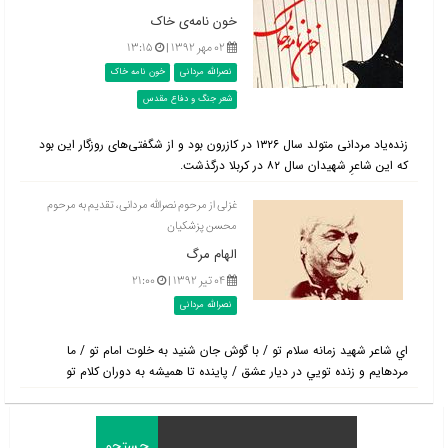
خون نامه‌ی خاک
۰۲ مهر ۱۳۹۲ |
۱۳:۱۵
نصرالله مردانی
خون نامه خاک
شعر جنگ و دفاع مقدس
زنده‌یاد مردانی متولد سال ۱۳۲۶ در کازرون بود و از شگفتی‌های روزگار این بود
که این شاعرِ شهیدان سال ۸۲ در کربلا درگذشت.
غزلی از مرحوم نصرالله مردانی، تقدیم به مرحوم
محسن پزشکیان
الهام مرگ
۰۴ تیر ۱۳۹۲ |
۲۱:۰۰
نصرالله مردانی
اي شاعر شهيد زمانه سلام تو / با گوش جان شنيد به خلوت امام تو / ما
مرده‎ايم و زنده تويي در ديار عشق / پاينده تا هميشه به دوران کلام تو