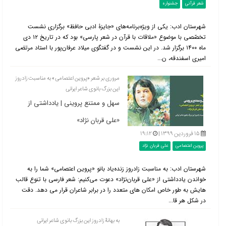
شعر قرآنی
جشنواره
شهرستان ادب: یکی از ویژه‌برنامه‌های «جایزۀ ادبی حافظ» برگزاری نشست
تخصّصی با موضوع «ملاقات با قرآن در شعر پارسی» بود که در تاریخ ۱۲ دی
ماه ۱۴۰۰ برگزار شد. در این نشست و در گفتگوی میلاد عرفان‌پور با استاد مرتضی
امیری اسفندقه، ن...
مروری بر شعر «پروین اعتصامی» به مناسبت زادروز
این بزرگ بانوی شاعر ایرانی
سهل و ممتنع پروینی | یادداشتی از
«علی قربان نژاد»
۱۵ فروردین ۱۳۹۹ |
۱۹:۱۲
پروین اعتصامی
علی قربان نژاد
شهرستان ادب: به مناسبت زادروز زنده‌یاد بانو «پروین اعتصامی» شما را به
خواندن یادداشتی از «علی قربان‌نژاد» دعوت می‌کنیم: شعر فارسی با تنوع قالب
هایش به طور خاص امکان های متعدد را در برابر شاعران قرار می دهد. دقت
در شکل هر قا...
به بهانۀ زادروز این بزرگ بانوی شاعر ایرانی