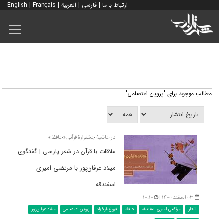
ارتباط با ما
|
فارسی
|
العربية
|
Français
|
English
مطالب موجود برای 'پروین اعتصامی'
در حاشیۀ جشنوارۀ قرآنی «حافظ»
ملاقات با قرآن در شعر پارسی | گفتگوی
میلاد عرفان‌پور با مرتضی امیری
اسفندقه
۰۳ اسفند ۱۴۰۰ |
۱۰:۱۰
اشعار
مرتضی امیری اسفندقه
حافظ
فروغ فرخزاد
پروین اعتصامی
میلاد عرفان‌پور