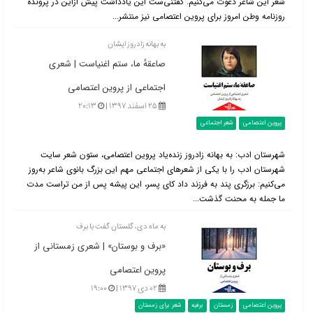
شعر این شاعر دعوت می‌کنیم. گفتنی‌ست این یادداشت پیش ازاین در پرونده
روزنامه وطن امروز برای پروین اعتصامی نیز منتشر...
به بهانه زادروز ایشان
صاعقهٔ ما، ستم اغنیاست | شعری
اجتماعی از پروین اعتصامی
۲۵ اسفند ۱۳۹۷ |
۲۰:۱۳
پروین اعتصامی
شعر اجتماعی
شهرستان ادب: به بهانه زادروز زنده‌یاد پروین اعتصامی، ستون شعر سایت
شهرستان ادب را با یکی از شعرهای اجتماعی مهم این بزرگ بانوی شاعر به‌روز
می‌کنیم: برزگری پند به فرزند داد کای پسر، این پیشه پس از من تراست مدت
ما جمله به محنت گذشت...
به ماه دی، گلستان گفت با برف
«برف و بوستان» | شعری زمستانی از
پروین اعتصامی
۰۲ دی ۱۳۹۷ |
۱۹:۰۰
پروین اعتصامی
زمستان
برفیه
شعر برای زمستان