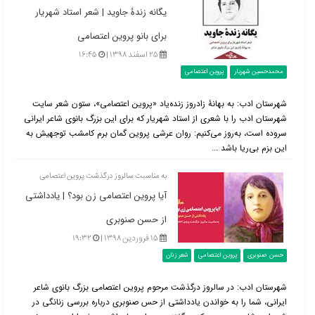
یگانه زندۀ جاوید | شعر استاد شهریار
برای بانو پروین اعتصامی
۲۵ اسفند ۱۳۹۸ |
۱۶:۴۵
محمدحسین شهریار
پروین اعتصامی
شهرستان ادب: به بهانۀ زادروز زنده‌یاد «پروین اعتصامی»، ستون شعر سایت
شهرستان ادب را با شعری از استاد شهریار که برای این بزرگ بانوی شاعر ایرانی
سروده است، به‌روز می‌کنیم: روان عرشی پروین گمان برم کامشب توجهیش به
این بزم بی‌ریا باشد ...
به مناسبت سالروز درگذشت پروین اعتصامی
آیا پروین اعتصامی زن بود؟ | یادداشتی
از حسن صنوبری
۱۵ فروردین ۱۳۹۸ |
۱۹:۳۲
حسن صنوبری
پروین اعتصامی
شعر زنان
شهرستان ادب: در سالروز درگذشت مرحوم پروین اعتصامی بزرگ بانوی شاعر
ایرانی، شما را به خواندن یادداشتی از حس صنوبری درباره بررسی زنانگی در