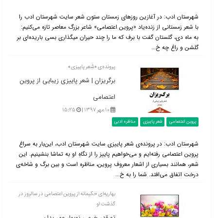
شهرستان ادب: در آغازین روزهای زمستان ستون شعر سایت شهرستان ادب را
با شعر زمستانی از زنده‌یاد «پروین اعتصامی» شاعر بزرگ معاصر تازه می‌کنیم:
به ماه دی، گلستان گفت با برف که ما را چند حیران میگذاری بسی باریده‌ای بر
گلشن و راغ چه خ...
پرونده‌ی «شعر پاییزی»
برگریزان | شعر پاییزی زیبایی از پروین
اعتصامی
۱۰ مهر ۱۳۹۷ |
۱۵:۲۵
پروین اعتصامی
شعر پاییزی
مناظره ادبی
شهرستان ادب: در پرونده‌ی شعر پاییزی سایت شهرستان ادب، این‌بار به سراغ
پروین اعتصامی رفته‌ایم و می‌خواهیم پاییز را از نگاهِ او به تماشا بنشینیم. این
شعر، همانند بسیاری از اشعار معروف پروین، مناظره است و بین برگ و شاخه‌ی
درخت اتفاق می‌افتد. شما را به خ...
بهاریه‌ای حکیمانه از پروین اعتصامی در سالروز در
گذشت او
تو قدر خرمی نوبهار عمر بدان