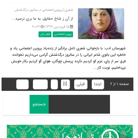
شعری از پروین اعتصامی در سالروز درگذشتش
از آن ز شاخ حقایق، به ما بری نرسید...
۱۵ فروردین ۱۳۹۶ |
۲۰:۲۲
پروین اعتصامی
شعر زنان
شهرستان ادب: با بازخوانی شعری تامل برانگیز از زنده‌یاد پروین اعتصامی یاد و
خاطره این بانوی شاعر ایرانی را در سالروز درگذشتش گرامی می‌داریم نخوانده
فرق سر از پای، عزم کو کردیم نکرده پرسش چوگان، هوای گو کردیم بکار خویش
نپرداختیم، نوبت کار ...
ابتدا
قبلی
[1]
2
بعدی
انتها
صفحه 1 از 2