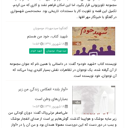
مجموعه تلویزیونی قرار بگیرد، اما این امکان فراهم نشد و کاری که من کردم،
تکمیل این قصه و تقویت کار با مستندات تاریخی بود. محمدحسن شهسواری
در گفتگو با خبرنگار مهر اظها...
گفتگوبا سیدمهرداد موسویان
شهید کتاب، خود من هستم
۱۸ شهریور ۱۳۹۱ |
۱۰:۵۶
سیدمهرداد موسویان
شهید خودم
نویسنده کتاب «شهید خودم» گفت: در داستانی با همین نام که عنوان مجموعه
از آن گرفته شده، یک نوجوان در تظاهرات نقش بسیار کلیدی پیدا می‌کند که
آن نوجوان، خود نویسنده است.
«آواز بلند» انعکاس زندگی من زیر
بمباران‌های وطن است
۱۸ شهریور ۱۳۹۱ |
۱۰:۵۴
علی‌اصغر عزتی‌پاک گفت: دوران کودکی من
زیر سایه‌‌ موشک و هواپیما گذشت. گوش‌هایم پر است از صدای انفجار موشک
و بمب در دور دست که این دوردست معمولا همدان بود و من آن را در «آواز