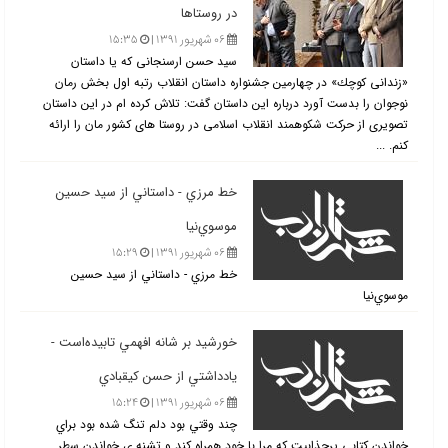
در روستاها
۰۶ شهریور ۱۳۹۱ |
۱۵:۳۵
سید حسن ارسنجانی كه یا داستان
«زندانی كوچك» در چهارمین جشنواره داستان انقلاب رتبه اول بخش رمان
نوجوان را بدست آورد درباره این داستان گفت: تلاش كرده ام در این داستان
تصویری از حركت شكوهمند انقلاب اسلامی در روستا های كشور مان را ارائه
كنم. ...
خط مرزي - داستاني از سيد حسين
موسوي‌نيا
۰۶ شهریور ۱۳۹۱ |
۱۵:۲۹
خط مرزي - داستاني از سيد حسين
موسوي‌نيا
خورشيد بر شانه افهمي تابيده‌است -
يادداشتي از حسن كيقبادي
۰۶ شهریور ۱۳۹۱ |
۱۵:۲۴
چند وقتي بود دلم تنگ شده بود براي
خواندن كتابي پرجذابيت كه مرا با خود همراه كند و تشنه ي خواندن سطر