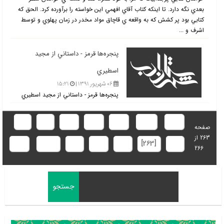
بعدي نگه دارد. تا اينكه كتاب آقاي افهمي اين خواسته را برآورده كرد. الحق كه
كتابي بود پر كشش كه به واقعه ي قاچاق مواد مخدر در زمان پهلوي و توسط
اشرف و ...
پنجره‌ها قرمز - داستاني از مجيد
اسطيري
۰۶ شهریور ۱۳۹۱ |
۱۵:۲۱
پنجره‌ها قرمز - داستاني از مجيد اسطيري
ابتدا
قبلی
257
258
259
260
261
صفحه
263 از
262
[263]
264
265
266
بعدی
انتها
266