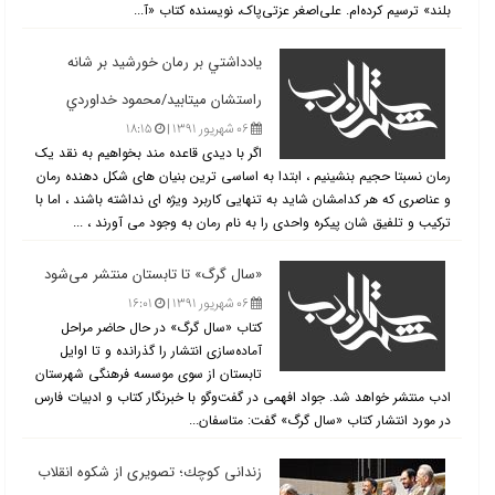
بلند» ترسیم کرده‌ام. علی‌اصغر عزتی‌پاک، نویسنده کتاب «آ...
يادداشتي بر رمان خورشيد بر شانه
راستشان ميتابيد/محمود خداوردي
۰۶ شهریور ۱۳۹۱ |
۱۸:۱۵
اگر با دیدی قاعده مند بخواهیم به نقد یک
رمان نسبتا حجیم بنشینیم ، ابتدا به اساسی ترین بنیان های شکل دهنده رمان
و عناصری که هر کدامشان شاید به تنهایی کاربرد ویژه ای نداشته باشند ، اما با
ترکیب و تلفیق شان پیکره واحدی را به نام رمان به وجود می آورند ، ...
«سال گرگ» تا تابستان منتشر می‌شود
۰۶ شهریور ۱۳۹۱ |
۱۶:۰۱
کتاب «سال گرگ» در حال حاضر مراحل
آماده‌سازی انتشار را گذرانده و تا اوایل
تابستان از سوی موسسه فرهنگی شهرستان
ادب منتشر خواهد شد. جواد افهمی در گفت‌وگو با خبرنگار کتاب و ادبیات فارس
در مورد انتشار کتاب «سال گرگ» گفت: متاسفان...
زندانی كوچك؛ تصویری از شكوه انقلاب