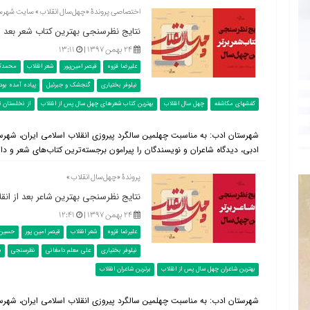
اختصاصی پروندۀ «چهل‌سال انقلاب» سایت شهرس
نتایج نظرسنجی بهترین کتاب شعر بعد از انقلاب (۵۷
۲۴ بهمن ۱۳۹۷ |
۱۳:۱۱
علیرضا قزوه
قیصر امین‌پور
شعر انقلاب
محمدک
نیلوفر بختیاری
گنجشک و جبرئیل
پیاده آمده بود
کفشهای مکاشفه
چهل سال انقلاب
بهترین کتاب شعرهای چهل سال پس از انقلاب
از نخلستان ت
شهرستان ادب: به مناسبت چهلمین سالگرد پیروزی انقلاب اسلامی ایران، شهر
ادبی، دیدگاه شاعران و نویسندگان را پیرامون برجسته‌ترین کتاب‌های شعر و دا
پروندۀ «چهل‌سال انقلاب»
نتایج نظرسنجی بهترین شاعر بعد از انقلاب (۱۳۵۷ تا
۲۴ بهمن ۱۳۹۷ |
۱۲:۴۱
علیرضا قزوه
شعر انقلاب
قیصر امین پور
حسین 
نیلوفر بختیاری
علی معلم دامغانی
نظرسنجی
ش
بهترین شاعران چهل سال پس از انقلاب
برترین شاعران انقلاب
شهرستان ادب: به مناسبت چهلمین سالگرد پیروزی انقلاب اسلامی ایران، شهر