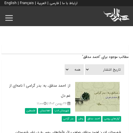
ارتباط با ما
|
فارسی
|
العربية
|
Français
|
English
مطالب موجود برای 'احمد مدقق'
از: احمد مدقق، به: بدر گرامی l نامه‌ای از
غم دل
۲۶ بهمن ۱۴۰۲ |
۱۱:۰۰
شهرستان ادب
افغانستان
فلسطین
آوازهای روسی
احمد مدقق
وطن
بدر گرامی
شهرستان ادب: احمد مدقق، صاحب اثر «آوازهای روسی» در نشر شهرستان