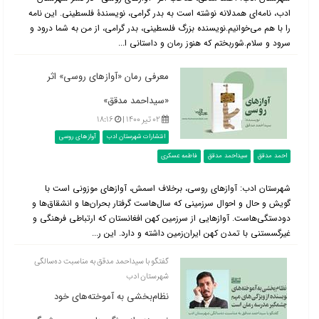
ادب، نامه‌ای همدلانه نوشته است به بدر گرامی، نویسندۀ فلسطینی. این نامه
را با هم می‌خوانیم.نویسنده بزرگ فلسطینی، بدر گرامی، از من به شما درود و
سرود و سلام.شوربختم که هنوز رمان و داستانی ا...
معرفی رمان «آوازهای روسی» اثر
«سیداحمد مدقق»
۰۲ تیر ۱۴۰۰ |
۱۸:۱۶
انتشارات شهرستان ادب
آوازهای روسی
احمد مدقق
سیداحمد مدقق
فاطمه عسکری
شهرستان ادب: آوازهای روسی، برخلاف اسمش، آوازهای موزونی است با
گویش و حال و احوال سرزمینی که سال‌هاست گرفتار بحران‌ها و انشقاق‌ها و
دودستگی‌هاست. آوازهایی از سرزمین کهن افغانستان که ارتباطی فرهنگی و
غیرگسستنی با تمدن کهن ایران‌زمین داشته و دارد. این ر...
گفتگو با سیداحمد مدقق به مناسبت ده‌سالگی
شهرستان ادب
نظام‌‏بخشی به آموخته‌‏های خود