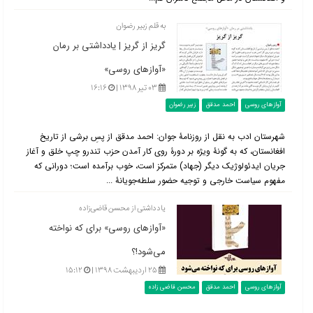
به قلم زبیر رضوان
گریز از گریز | یادداشتی بر رمان
«آوازهای روسی»
۰۳ تیر ۱۳۹۸ |
۱۶:۱۶
آوازهای روسی
احمد مدقق
زبیر رضوان
شهرستان ادب به نقل از روزنامۀ جوان: احمد مدقق از پسِ برشی از تاریخ
افغانستان، که به گونۀ‌ ویژه بر دورۀ روی کار آمدن حزب تندرو چپ خلق و آغاز
جریان ایدئولوژیک دیگر (جهاد) متمرکز است، خوب برآمده است؛ دورانی که
مفهوم سیاست خارجی و توجیه حضور سلطه‌جویانۀ ...
یادداشتی از محسن قاضی‌زاده
«آوازهای روسی» برای که نواخته
می‌شود!؟
۲۵ اردیبهشت ۱۳۹۸ |
۱۵:۱۲
آوازهای روسی
احمد مدقق
محسن قاضی زاده