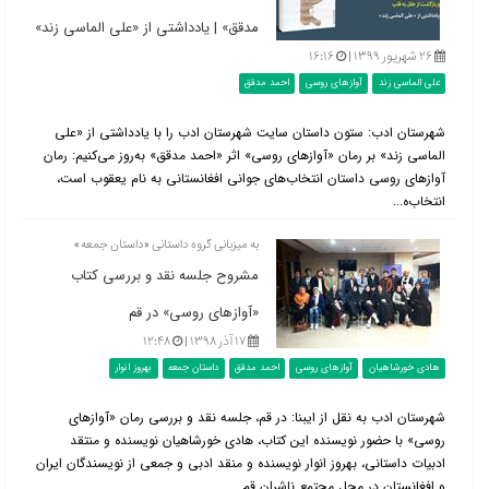
مدقق» | یادداشتی از «علی الماسی زند»
۲۶ شهریور ۱۳۹۹ |
۱۶:۱۶
علی الماسی زند
آوازهای روسی
احمد مدقق
شهرستان ادب: ستون داستان سایت شهرستان ادب را با یادداشتی از «علی
الماسی زند» بر رمان «آوازهای روسی» اثر «احمد مدقق» به‌روز می‌کنیم: رمان
آوازهای روسی داستان انتخاب‌های جوانی افغانستانی به نام یعقوب است،
انتخاب‌ه...
به میزبانی گروه داستانی «داستان جمعه»
مشروح جلسه نقد و بررسی کتاب
«آوازهای روسی» در قم
۱۷ آذر ۱۳۹۸ |
۱۲:۴۸
هادی خورشاهیان
آوازهای روسی
احمد مدقق
داستان جمعه
بهروز انوار
شهرستان ادب به نقل از ایبنا: در قم، جلسه نقد و بررسی رمان «آوازهای
روسی» با حضور نویسنده این کتاب، هادی خورشاهیان نویسنده و منتقد
ادبیات داستانی، بهروز انوار نویسنده و منقد ادبی و جمعی از نویسندگان ایران
و افغانستان در محل مجتمع ناشران قم...