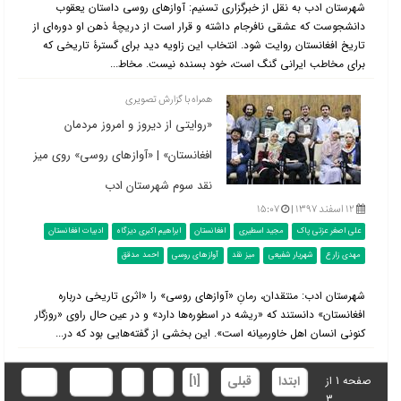
شهرستان ادب به نقل از خبرگزاری تسنیم: آوازهای روسی داستان یعقوب
دانشجوست که عشقی نافرجام داشته و قرار است از دریچۀ ذهن او دوره‌ای از
تاریخ افغانستان روایت شود. انتخاب این زاویه دید برای گسترۀ تاریخی که
برای مخاطب ایرانی گنگ است، خود بسنده نیست. مخاط...
همراه با گزارش تصویری
«روایتی از دیروز و امروز مردمان
افغانستان» | «آوازهای روسی» روی میز
نقد سوم شهرستان ادب
۱۲ اسفند ۱۳۹۷ |
۱۵:۰۷
علی اصغر عزتی پاک
مجید اسطیری
افغانستان
ابراهیم اکبری دیزگاه
ادبیات افغانستان
مهدی زارع
شهریار شفیعی
میز نقد
آوازهای روسی
احمد مدقق
شهرستان ادب: منتقدان، رمانِ «آوازهای روسی» را «اثری تاریخی درباره
افغانستان» دانستند که «ریشه در اسطوره‌ها دارد» و در عین حال راوی «روزگار
کنونی انسان اهل خاورمیانه است». این بخشی از گفته‌هایی بود که در...
ابتدا
قبلی
[1]
2
3
بعدی
انتها
صفحه 1 از
3