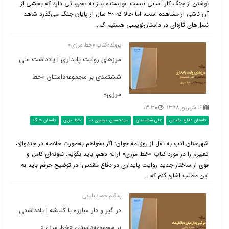
نوشتن از جنگ کار آسانی نیست. نویسنده نیاز به تجربیاتی دارد که بخشی از
آن ناشی از مشاهده است، اما حالا که ۳۰ سال از پایان جنگ می‌گذرد شاهد
نسل‌های تازه‌ای در داستان‌نویسی هستیم ک...
پرونده‌کتاب «خط مرزی»
مرزهای روایت پایداری | یادداشت علی
ششتمدی بر مجموعه‌داستان «خط
مرزی»
۱۶ شهریور ۱۳۹۸ |
۱۳:۳۰
داستان دفاع مقدس
علی ششتمدی
سیدحسین موسوی نیا
خط مرزی
داستان جنگ
شهرستان ادب به نقل از روزنامۀ جوان: اگر بخواهم به‌صورت خلاصه در چندواژه،
تعبیرم را در مورد کتاب «خط مرزی» ارائه دهم، باید بگویم: نمونه‌ای کامل و
قوی از ساختار جدید روایت پایداری در دفاع مقدس! در توضیح حرفم باید به
این مطلب اشاره کنم ‌که ...
به قلم حمید بابایی
در گیر و دار مبارزه با کلیشه | یادداشتی
بر مجموعه‌داستان «خط مرزی»