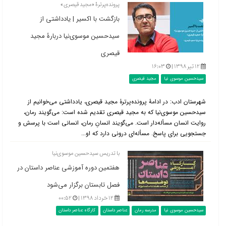
پرونده‌پرترۀ «مجید قیصری»
بازگشت با اکسیر | یادداشتی از
سیدحسین موسوی‌نیا دربارۀ مجید
قیصری
۱۲ تیر ۱۳۹۸ |
۱۶:۰۳
سیدحسین موسوی نیا
مجید قیصری
شهرستان ادب:‌ در ادامۀ پرونده‌پرترۀ مجید قیصری، یادداشتی می‌خوانیم از
سیدحسین موسوی‌نیا که به مجید قیصری تقدیم شده است: می‌گویند رمان،
روایت انسان مسأله‌دار است. می‌گویند انسانِ رمان، انسانی است با پرسش و
جستجویی برای پاسخ. مسأله‌ای درونی دارد که او...
با تدریس سیدحسین موسوی‌نیا
هفتمین دوره آموزشی عناصر داستان در
فصل تابستان برگزار می‌شود
۱۲ خرداد ۱۳۹۸ |
۰۰:۵۲
سیدحسین موسوی نیا
مدرسه رمان
عناصر داستان
کارگاه عناصر داستان