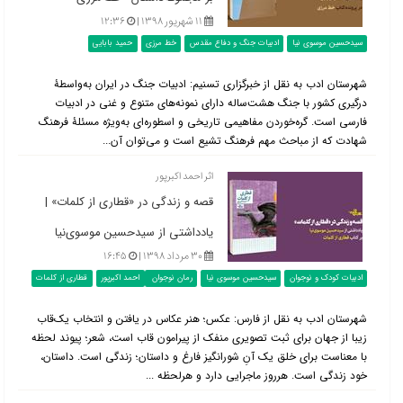
۱۱ شهریور ۱۳۹۸ |
۱۲:۳۶
سیدحسین موسوی نیا
ادبیات جنگ و دفاع مقدس
خط مرزی
حمید بابایی
شهرستان ادب به نقل از خبرگزاری تسنیم: ادبیات جنگ در ایران به‌واسطۀ
درگیری کشور با جنگ هشت‌ساله دارای نمونه‌های متنوع و غنی در ادبیات
فارسی است. گره‌خوردن مفاهیمی تاریخی و اسطوره‌ای به‌ویژه مسئلۀ فرهنگ
شهادت که از مباحث مهم فرهنگ تشیع است و می‌توان آن...
اثر احمد اکبرپور
قصه و زندگی در «قطاری از کلمات» |
یادداشتی از سیدحسین موسوی‌نیا
۳۰ مرداد ۱۳۹۸ |
۱۶:۴۵
ادبیات کودک و نوجوان
سیدحسین موسوی نیا
رمان نوجوان
احمد اکبرپور
قطاری از کلمات
شهرستان ادب به نقل از فارس: عکس؛ هنر عکاس در یافتن و انتخاب یک‌قاب
زیبا از جهان برای ثبت تصویری منفک از پیرامون قاب است، شعر؛ پیوند لحظه
با معناست برای خلق یک آنِ شورانگیز فارغ و داستان؛ زندگی است. داستان،
خود زندگی است. هرروز ماجرایی دارد و هرلحظه ...