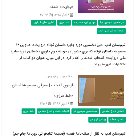
«روایت» شدند
۱۸ آذر ۱۳۹۸ |
۲۰:۲۶
سیدحسین موسوی نیا
مهدی نورمحمدزاده
خط مرزی
نعلین های آلبالویی
افتخارات شهرستان ادب
شهرستان ادب: دبیر نخستین دوره جایزه داستان کوتاه «روایت»، عناوین ۱۲
مجموعه داستان کوتاه که برای حضور در مرحله دوم داوری نخستین دوره جایزه
ملی «روایت» انتخاب شدند را اعلام کرد. در این میان، عنوان دو کتاب از
انتشارات شهرستان اد...
به قلم یونس فردوس
آزمون انتخاب | معرفی مجموعه‌داستان
«خط مرزی»
۱۶ مهر ۱۳۹۸ |
۱۲:۰۹
داستان دفاع مقدس
سیدحسین موسوی نیا
ادبیات جنگ و دفاع مقدس
خط مرزی
داستان جنگ
یونس فردوس
شهرستان ادب به نقل از هفته‌نامۀ قفسه (ضمیمۀ کتابخوانی روزنامۀ جام جم) :