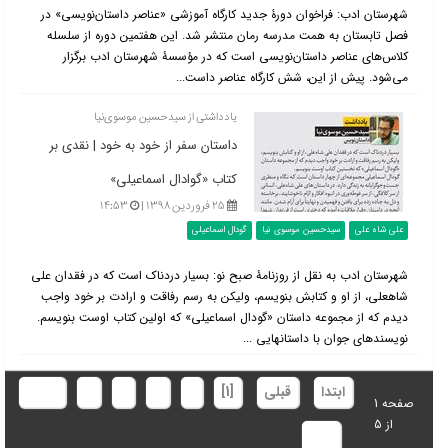
شهرستان ادب: فراخوان دورۀ جدید کارگاه آموزشی «عناصر داستان‌نویسی» در
فصل تابستان به همت مدرسه رمان منتشر شد. این هفتمین دوره از سلسله
کلاس‌های عناصر داستان‌نویسی است که در مؤسسۀ شهرستان ادب برگزار
می‌شود. پیش از این، شش کارگاه عناصر داست...
یادداشتی از سیدحسین موسوی‌نیا
داستان سفر از خود به خود | نقدی بر
کتاب «گوادال اسماعیلی»
۲۵ فروردین ۱۳۹۸ |
۱۴:۵۳
علی شاه علی
سیدحسین موسوی نیا
گودال اسماعیلی
شهرستان ادب به نقل از روزنامۀ صبح نو: بسیار دردناک است که در فقدان علی
شاهعلی، از او و کتابش بنویسم، ولیکن به رسم رفاقت و ارادت بر خود واجب
دیدم که از مجموعه داستان «گودال اسماعیلی» که اولین کتاب اوست بنویسم.
نویسندهای جوان با داستانهایی ...
ابتدا
قبلی
[1]
2
3
4
5
بعدی
صفحه 1
از 5
انتها