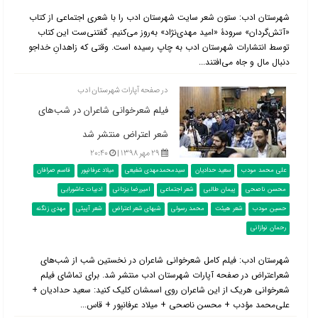
شهرستان ادب: ستون شعر سایت شهرستان ادب را با شعری اجتماعی از کتاب
«آتش‌گردان» سرودۀ «امید مهدی‌نژاد» به‌روز می‌کنیم. گفتنی‌ست این کتاب
توسط انتشارات شهرستان ادب به چاپ رسیده است. وقتی که زاهدانِ خداجو
دنبال مال و جاه می‌افتند...
در صفحه آپارات شهرستان ادب
فیلم شعرخوانی شاعران در شب‌های
شعر اعتراض منتشر شد
۲۹ مهر ۱۳۹۸ |
۲۰:۴۰
علی محمد مودب
سعید حدادیان
سیدمحمدمهدی شفیعی
میلاد عرفانپور
قاسم صرافان
محسن ناصحی
پیمان طالبی
شعر اجتماعی
امیررضا یزدانی
ادبیات عاشورایی
حسین مودب
شعر هیئت
محمد رسولی
شبهای شعر اعتراض
شعر آییئی
مهدی زنگنه
رحمان نوازانی
شهرستان ادب: فیلم کامل شعرخوانی شاعران در نخستین شب از شب‌های
شعراعتراض در صفحه آپارات شهرستان ادب منتشر شد. برای تماشای فیلم
شعرخوانی هریک از این شاعران روی اسمشان کلیک کنید: سعید حدادیان +
علی‌محمد مؤدب + محسن ناصحی + میلاد عرفانپور + قاس...