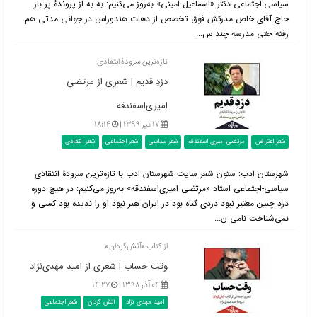
سیاسی-اجتماعی دکتر «اسماعیل امینی» به‌روز می‌کنیم: به به از پروندۀ پر بار
حاج آقای خاص مدركش فوق تخصص از دهات هندوراس در جوانی مدتی هم
رفته حتی مدرسه چند س...
تازه‌ترین سرودۀ انتقادی
دزدِ قدیم | شعری از مرتضی
امیری‌اسفندقه
۱۷ تیر ۱۳۹۹ |
۱۸:۱۴
شعر اعتراض
مرتضی امیری اسفندقه
شعر سیاسی
شعر اجتماعی
شعر انتقادی
شهرستان ادب: ستون شعر سایت شهرستان ادب با تازه‌ترین سرودۀ انتقادی
سیاسی-اجتماعی استاد «مرتضی امیری‌اسفندقه» به‌روز می‌کنیم: ‌در هیچ دوره
دزد چنین معتبر نبود ‌دزدی گناه بود در ایران هنر نبود ‌او را ندیده بود کسی و
نمی‌شناخت ‌نامی ن...
از کتاب «آتش‌گردان»
وقت حساب | شعری از امید مهدی‌نژاد
۰۴ آذر ۱۳۹۸ |
۱۴:۲۷
امید مهدی نژاد
آتش گردان
شعر اجتماعی