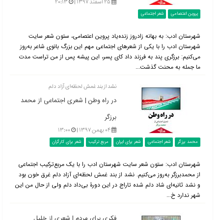
۲۵ اسفند ۱۳۹۷ |
۲۰:۱۳
پروین اعتصامی
شعر اجتماعی
شهرستان ادب: به بهانه زادروز زنده‌یاد پروین اعتصامی، ستون شعر سایت
شهرستان ادب را با یکی از شعرهای اجتماعی مهم این بزرگ بانوی شاعر به‌روز
می‌کنیم: برزگری پند به فرزند داد کای پسر، این پیشه پس از من تراست مدت
ما جمله به محنت گذشت...
نشد از بند غمش لحظه‌ای آزاد دلم
در راه وطن | شعری اجتماعی از محمد
برزگر
۰۴ بهمن ۱۳۹۷ |
۱۳:۰۰
محمد برزگر
شعر اجتماعی
شعر برای ایران
مربع ترکیب
شعر برای کارگران
شهرستان ادب: ستون شعر سایت شهرستان ادب را با یک مربع‌ترکیب اجتماعی
از محمدبرزگر به‌روز می‌کنیم. ‎نشد از بند غمش لحظه‌ای آزاد دلم ‎غرق خون بود
و نشد ثانیه‌ای شاد دلم ‎شده تاراج در این دورۀ بی‌داد دلم ‎ولی از حال من این
شهر ندارد خ...
فکری برای مردم | شعری از خلیل