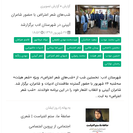
گزارش + گزارش تصویری
شب‌های شعر اعتراض با حضور شاعران
آیینی در شهرستان ادب برگزارشد
۲۷ شهریور ۱۳۹۸ |
۱۸:۵۲
علی محمد مودب
سعید حدادیان
سیدمحمدمهدی شفیعی
میلاد عرفانپور
قاسم صرافان
محسن ناصحی
پیمان طالبی
شعر اجتماعی
امیررضا یزدانی
ادبیات عاشورایی
حسین مودب
شعر هیئت
محمد رسولی
شبهای شعر اعتراض
شعر آییئی
مهدی زنگنه
رحمان نوازانی
شهرستان ادب: نخستین شب از «شب‌های شعر اعتراض»، ویژه «شعر هیئت»
سه‌شنبه ۲۶ شهریور با حضور گسترده علاقمندان ادبیات و شاعران، برگزار شد.
شاعران آیینی و انقلاب اشعار خود را در این برنامه خواندند. «شب شعر
اعتراض» به ابت...
به بهانه زادروز ایشان
صاعقهٔ ما، ستم اغنیاست | شعری
اجتماعی از پروین اعتصامی